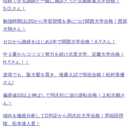
信頼できる講師と一緒に掴みとった京都産業大学合格！
S.O.さん！
勉強時間ほぼ0から学習習慣を身につけ関西大学合格！西原
大翔さん！
ゼロから政経をはじめ1年で関西大学合格！A.Yさん！
中３夏からコツコツ努力を続け北里大学、近畿大学合格！
H.Yさん！！
逆境でも、阪大愛を貫き、推薦入試で現役合格！松村美優
さん!
偏差値10以上伸ばして同志社に涙の逆転合格！上松志鶴さ
ん！
傾向を徹底分析してD判定から同志社大学合格！早稲田摂
陵、松本達人君！