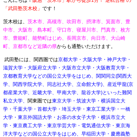
こんに
ちは！
阪急「茨木市」駅から徒歩1分！“逆転合格”の
「武田塾茨木校」
です！
茨木校は、
茨木市、高槻市、吹田市、摂津市、箕面市、豊
中市、大阪市、島本町、守口市、寝屋川市、門真市、枚方
市、豊能町、能勢町はじめ、長岡京市、向日市、大山崎
町、京都市など近隣の県
からも通塾いただけます。
武田塾には、関西圏では
京都大学・大阪大学・神戸大学・
滋賀大学・大阪府立大学・大阪市立大学・大阪教育大学・
京都教育大学などの国公立大学をはじめ、関関同立(関西大
学、関西学院大学、同志社大学、立命館大学)、産近甲龍(京
都産業大学、近畿大学、甲南大学、龍谷大学)といった難関
私立大学、
関東圏では
東京大学・筑波大学・横浜国立大
学・千葉大学・首都大学・埼玉大学・
東京工業大学・一橋
大学・東京外国語大学・お茶の水女子大学・横浜市立大
学・東京農工大学・東京学芸大学・電気通信大学・東京海
洋大学などの国公立大学をはじめ、
早稲田大学・慶應義塾