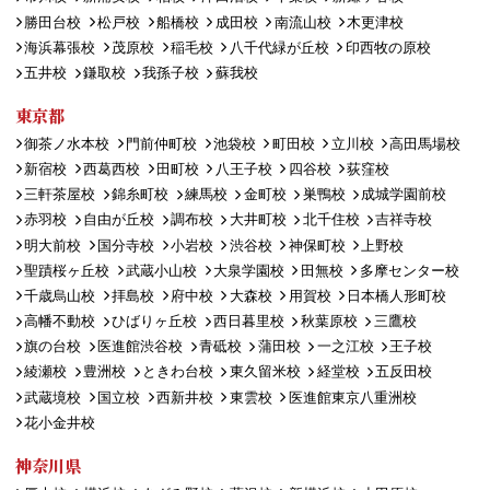
勝田台校
松戸校
船橋校
成田校
南流山校
木更津校
海浜幕張校
茂原校
稲毛校
八千代緑が丘校
印西牧の原校
五井校
鎌取校
我孫子校
蘇我校
東京都
御茶ノ水本校
門前仲町校
池袋校
町田校
立川校
高田馬場校
新宿校
西葛西校
田町校
八王子校
四谷校
荻窪校
三軒茶屋校
錦糸町校
練馬校
金町校
巣鴨校
成城学園前校
赤羽校
自由が丘校
調布校
大井町校
北千住校
吉祥寺校
明大前校
国分寺校
小岩校
渋谷校
神保町校
上野校
聖蹟桜ヶ丘校
武蔵小山校
大泉学園校
田無校
多摩センター校
千歳烏山校
拝島校
府中校
大森校
用賀校
日本橋人形町校
高幡不動校
ひばりヶ丘校
西日暮里校
秋葉原校
三鷹校
旗の台校
医進館渋谷校
青砥校
蒲田校
一之江校
王子校
綾瀬校
豊洲校
ときわ台校
東久留米校
経堂校
五反田校
武蔵境校
国立校
西新井校
東雲校
医進館東京八重洲校
花小金井校
神奈川県