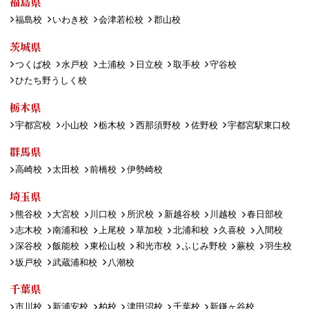
福島県
福島校
いわき校
会津若松校
郡山校
茨城県
つくば校
水戸校
土浦校
日立校
取手校
守谷校
ひたち野うしく校
栃木県
宇都宮校
小山校
栃木校
西那須野校
佐野校
宇都宮駅東口校
群馬県
高崎校
太田校
前橋校
伊勢崎校
埼玉県
熊谷校
大宮校
川口校
所沢校
新越谷校
川越校
春日部校
志木校
南浦和校
上尾校
草加校
北浦和校
久喜校
入間校
深谷校
飯能校
東松山校
和光市校
ふじみ野校
蕨校
羽生校
坂戸校
武蔵浦和校
八潮校
千葉県
市川校
新浦安校
柏校
津田沼校
千葉校
新鎌ヶ谷校