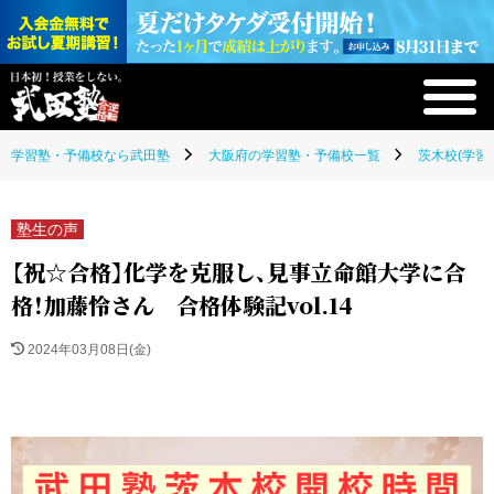
学習塾・予備校なら武田塾
大阪府の学習塾・予備校一覧
茨木校(学習
塾生の声
【祝☆合格】化学を克服し、見事立命館大学に合
格！加藤怜さん 合格体験記vol.14
2024年03月08日(金)