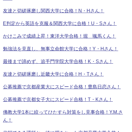
友達と切磋琢磨し関西大学に合格！N・Hさん！
E判定から英語を克服＆関西大学に合格！U・Sさん！
かけこみで成績上昇！東洋大学合格！堀 颯馬くん！
勉強法を見直し、無事立命館大学に合格！Y・Hさん！
最後まで諦めず、追手門学院大学合格！K・Sさん！
友達と切磋琢磨し近畿大学に合格！H・Tさん！
公募推薦で京都産業大にスピード合格！豊島日恋さん！
公募推薦で京都女子大にスピード合格！T・Kさん！
佛教大学1本に絞ってひたすら対策をし見事合格！Y.M.さ
ん！