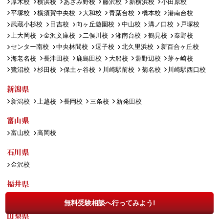
厚木校
横浜校
あざみ野校
藤沢校
新横浜校
小田原校
平塚校
横須賀中央校
大和校
青葉台校
橋本校
港南台校
武蔵小杉校
日吉校
向ヶ丘遊園校
中山校
溝ノ口校
戸塚校
上大岡校
金沢文庫校
二俣川校
湘南台校
鶴見校
秦野校
センター南校
中央林間校
逗子校
北久里浜校
新百合ヶ丘校
海老名校
長津田校
鹿島田校
大船校
淵野辺校
茅ヶ崎校
鷺沼校
杉田校
保土ヶ谷校
川崎駅前校
菊名校
川崎駅西口校
新潟県
新潟校
上越校
長岡校
三条校
新発田校
富山県
富山校
高岡校
石川県
金沢校
福井県
福井校
無料受験相談へ行ってみよう!
山梨県