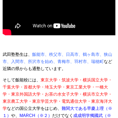
武田塾塾生は、
飯能市、秩父市、日高市、鶴ヶ島市、狭山
市、入間市、所沢市を始め、青梅市、羽村市、瑞穂町
など
近隣の県からも通塾しています。
そして飯能校には、
東京大学・筑波大学・横浜国立大学・
千葉大学・首都大学・埼玉大学・
東京工業大学・一橋大
学・東京外国語大学・お茶の水女子大学・横浜市立大学・
東京農工大学・東京学芸大学・電気通信大学・東京海洋大
学
などの国公立大学をはじめ、
難関大である早慶上理（※
１
）
や、
MARCH（※２）
だけでなく
成成明学獨國武（※