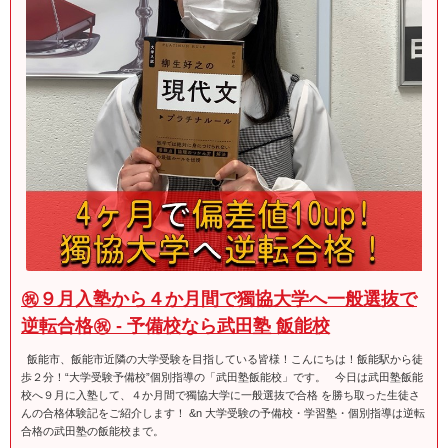
㊗９月入塾から４か月間で獨協大学へ一般選抜で
逆転合格㊗ - 予備校なら武田塾 飯能校
飯能市、飯能市近隣の大学受験を目指している皆様！こんにちは！飯能駅から徒
歩２分！“大学受験予備校”個別指導の「武田塾飯能校」です。 今日は武田塾飯能
校へ９月に入塾して、４か月間で獨協大学に一般選抜で合格 を勝ち取った生徒さ
んの合格体験記をご紹介します！ &n 大学受験の予備校・学習塾・個別指導は逆転
合格の武田塾の飯能校まで。