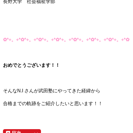
長野大学 社会福祉学部
✿*+。+*✿*+。+*✿*+。+*✿*+。+*✿*+。+*✿*+。+*✿*+。+*✿
おめでとうございます！！
そんなN.I さんが武田塾にやってきた経緯から
合格までの軌跡をご紹介したいと思います！！