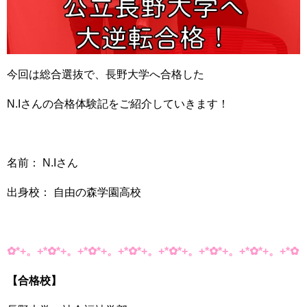
今回は総合選抜で、長野大学へ合格した
N.Iさんの合格体験記をご紹介していきます！
名前： N.Iさん
出身校： 自由の森学園高校
✿*+。+*✿*+。+*✿*+。+*✿*+。+*✿*+。+*✿*+。+*✿*+。+*✿
【合格校】