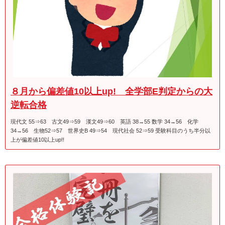
８月から偏差値10以上up! 全学部E判定からの大
逆転合格
現代文 55⇒63 古文49⇒59 漢文49⇒60 英語 38→55 数学 34→56 化学
34→56 生物52⇒57 世界史B 49⇒54 現代社会 52⇒59 受験科目のうち半分以
上が偏差値10以上up!!