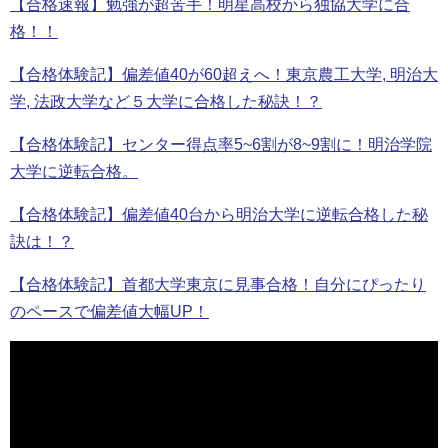
【合格速報】勉強が超苦手！明星高校から独協大学に合
格！！
【合格体験記】偏差値40が60超えへ！東京農工大学, 明治大
学, 法政大学など５大学に合格した秘訣！？
【合格体験記】センター得点率5~6割が8~9割に！明治学院
大学に逆転合格。
【合格体験記】偏差値40台から明治大学に逆転合格した秘
訣は！？
【合格体験記】首都大学東京に見事合格！自分にぴったり
のペースで偏差値大幅UP！