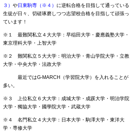
３）
や
日東駒専（※４）
に逆転合格を目指して通っている
生徒が日々、切磋琢磨しつつ志望校合格を目指して頑張っ
ています！
※１ 最難関私立４大大学：早稲田大学・慶應義塾大学・
東京理科大学・上智大学
※２ 難関私立５大大学：明治大学・青山学院大学・立教
大学・中央大学・法政大学
最近ではG-MARCH（学習院大学）を入れることが
多い。
※３ 上位私立６大大学：成城大学・成蹊大学・明治学院
大学・獨協大学・國學院大学・武蔵大学
※４ 名門私立４大大学：日本大学・駒澤大学・東洋大
学・専修大学