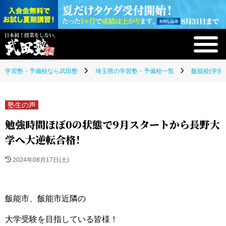
学習塾・予備校なら武田塾
埼玉県の学習塾・予備校一覧
飯能校(学習
塾生の声
勉強時間ほぼ0の状態で9月スタートから長野大
学へ大逆転合格！
2024年08月17日(土)
飯能市、飯能市近隣の
大学受験を目指している皆様！