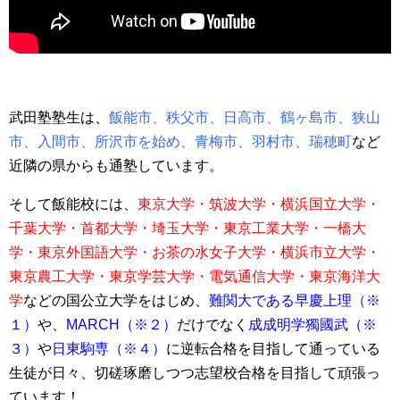
武田塾塾生は、
飯能市、秩父市、日高市、鶴ヶ島市、狭山
市、入間市、所沢市を始め、青梅市、羽村市、瑞穂町
など
近隣の県からも通塾しています。
そして飯能校には、
東京大学・筑波大学・横浜国立大学・
千葉大学・首都大学・埼玉大学・
東京工業大学・一橋大
学・東京外国語大学・お茶の水女子大学・横浜市立大学・
東京農工大学・東京学芸大学・電気通信大学・東京海洋大
学
などの国公立大学をはじめ、
難関大である早慶上理（※
１
）
や、
MARCH（※２）
だけでなく
成成明学獨國武（※
３）
や
日東駒専（※４）
に逆転合格を目指して通っている
生徒が日々、切磋琢磨しつつ志望校合格を目指して頑張っ
ています！