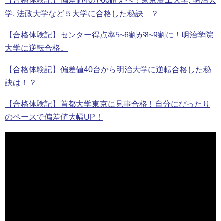
【合格体験記】偏差値40が60超えへ！東京農工大学, 明治大
学, 法政大学など５大学に合格した秘訣！？
【合格体験記】センター得点率5~6割が8~9割に！明治学院
大学に逆転合格。
【合格体験記】偏差値40台から明治大学に逆転合格した秘
訣は！？
【合格体験記】首都大学東京に見事合格！自分にぴったり
のペースで偏差値大幅UP！