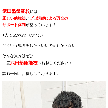
武田塾飯能校
には、
正しい勉強法
と
プロ講師による万全の
サポート体制
が整っています！
1人でなかなかできない...
どういう勉強をしたらいいのかわからない...
そんな貴方はぜひ！
武田塾飯能校
一度
へお越しください！
講師一同、お待ちしております。