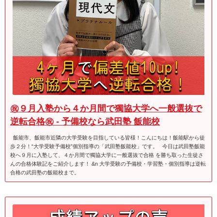
㊗９月入塾から４か月間で獨協大学へ一般選抜で
逆転合格㊗ - 予備校なら武田塾 飯能校
飯能市、飯能市近隣の大学受験を目指している皆様！こんにちは！飯能駅から徒
歩２分！“大学受験予備校”個別指導の「武田塾飯能校」です。 今日は武田塾飯能
校へ９月に入塾して、４か月間で獨協大学に一般選抜で合格 を勝ち取った生徒さ
んの合格体験記をご紹介します！ &n 大学受験の予備校・学習塾・個別指導は逆転
合格の武田塾の飯能校まで。