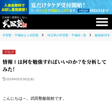
学習塾・予備校なら武田塾
埼玉県の学習塾・予備校一覧
飯能校(学習
ブログ
情報Ⅰは何を勉強すればいいのか？を分析して
みた！
2024年05月30日(木)
こんにちは～。武田塾飯能校です。