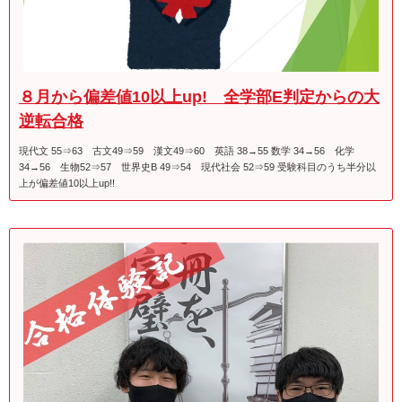
８月から偏差値10以上up! 全学部E判定からの大
逆転合格
現代文 55⇒63 古文49⇒59 漢文49⇒60 英語 38→55 数学 34→56 化学
34→56 生物52⇒57 世界史B 49⇒54 現代社会 52⇒59 受験科目のうち半分以
上が偏差値10以上up!!