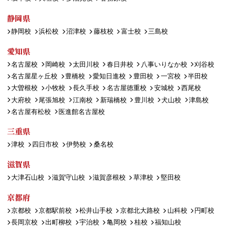
静岡県
静岡校
浜松校
沼津校
藤枝校
富士校
三島校
愛知県
名古屋校
岡崎校
太田川校
春日井校
八事いりなか校
刈谷校
名古屋星ヶ丘校
豊橋校
愛知日進校
豊田校
一宮校
半田校
大曽根校
小牧校
長久手校
名古屋徳重校
安城校
西尾校
大府校
尾張旭校
江南校
新瑞橋校
豊川校
犬山校
津島校
名古屋有松校
医進館名古屋校
三重県
津校
四日市校
伊勢校
桑名校
滋賀県
大津石山校
滋賀守山校
滋賀彦根校
草津校
堅田校
京都府
京都校
京都駅前校
松井山手校
京都北大路校
山科校
円町校
長岡京校
出町柳校
宇治校
亀岡校
桂校
福知山校