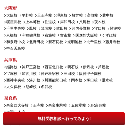
大阪府
大阪校
平野校
天王寺校
堺東校
枚方校
高槻校
豊中校
寝屋川校
上本町校
住道校
岸和田校
八尾校
茨木校
千里中央校
鳳校
箕面校
吹田校
河内長野校
守口校
難波校
京橋校
今福鶴見校
布施校
古市校
医進館大阪校
くずは校
和泉府中校
北野田校
新石切校
光明池校
北千里校
藤井寺校
中百舌鳥校
兵庫県
姫路校
神戸三宮校
西宮北口校
明石校
伊丹校
芦屋校
宝塚校
加古川校
神戸板宿校
三田校
阪神甲子園校
西神中央校
湊川校
川西能勢口校
岡本校
塚口校
垂水校
大久保校
尼崎校
名谷校
奈良県
奈良西大寺校
王寺校
奈良生駒校
五位堂校
JR奈良校
大和八木校
無料受験相談へ行ってみよう!
和歌山県