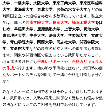
大学、一橋大学、大阪大学、
東京工業大学、東京医科歯科
大学、
北海道大学、
東北大学、お茶の水女子大学
などの最
難関国公立への逆転合格者を多数輩出しています。私立大
学は、地元の
西南学院大学
、
福岡大学
、
福岡工業大学
をは
じめ、
早稲田大学、慶應義塾大学、
上智大学、
明治大学、
東京理科大学、中央大学、
法政大学、学習院大学、
立教大
学、青山学院大学、
関西大学、同志社大学、
関西学院大
学、立命館大学
などの超有名私立大学への進学者も多数い
ます。関東や関西地区で広まっている武田塾だからこそ、
地元進学者以外にも
手厚いサポート
や、
合格カリキュラム
の作成
が行えます。他の塾や予備校にはない、武田塾の個
別サポートシステムを利用して一緒に合格を目指しません
か？
みなさんと一緒に勉強できる日を心よりお待ちしておりま
す。
武田塾では、入塾の意思に関係なく受験のお悩みや勉
強法などについてのご相談を無料でお受けしてい
ます。