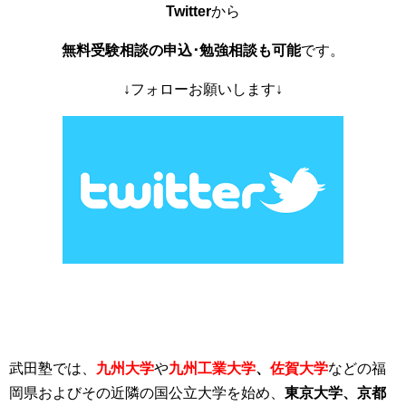
Twitter
から
無料受験相談の申込･勉強相談も可能
です。
↓フォローお願いします↓
武田塾では、
九州大学
や
九州工業大学
、
佐
賀大
学
などの福
岡県およびその近隣の国公立大学を始め、
東京大学、京都