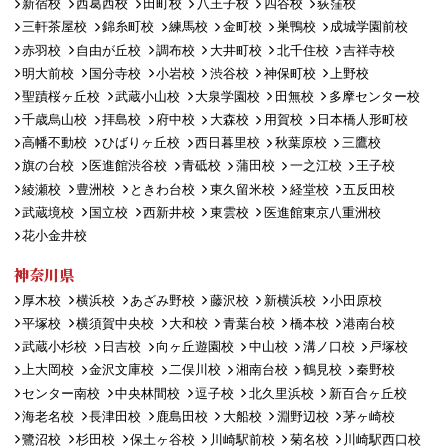
新宿校
西葛西校
田町校
八王子校
四谷校
荻窪校
三軒茶屋校
錦糸町校
練馬校
金町校
巣鴨校
成城学園前校
赤羽校
自由が丘校
調布校
大井町校
北千住校
吉祥寺校
明大前校
国分寺校
小岩校
渋谷校
神保町校
上野校
聖蹟桜ヶ丘校
武蔵小山校
大泉学園校
田無校
多摩センター校
千歳烏山校
拝島校
府中校
大森校
用賀校
日本橋人形町校
高幡不動校
ひばりヶ丘校
西日暮里校
秋葉原校
三鷹校
旗の台校
医進館渋谷校
青砥校
蒲田校
一之江校
王子校
綾瀬校
豊洲校
ときわ台校
東久留米校
経堂校
五反田校
武蔵境校
国立校
西新井校
東雲校
医進館東京八重洲校
花小金井校
神奈川県
厚木校
横浜校
あざみ野校
藤沢校
新横浜校
小田原校
平塚校
横須賀中央校
大和校
青葉台校
橋本校
港南台校
武蔵小杉校
日吉校
向ヶ丘遊園校
中山校
溝ノ口校
戸塚校
上大岡校
金沢文庫校
二俣川校
湘南台校
鶴見校
秦野校
センター南校
中央林間校
逗子校
北久里浜校
新百合ヶ丘校
海老名校
長津田校
鹿島田校
大船校
淵野辺校
茅ヶ崎校
鷺沼校
杉田校
保土ヶ谷校
川崎駅前校
菊名校
川崎駅西口校