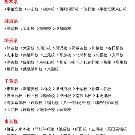
栃木県
宇都宮校
小山校
栃木校
西那須野校
佐野校
宇都宮駅東口校
群馬県
高崎校
太田校
前橋校
伊勢崎校
埼玉県
熊谷校
大宮校
川口校
所沢校
新越谷校
川越校
春日部校
志木校
南浦和校
上尾校
草加校
北浦和校
久喜校
入間校
深谷校
飯能校
東松山校
和光市校
ふじみ野校
蕨校
羽生校
坂戸校
武蔵浦和校
八潮校
千葉県
市川校
新浦安校
柏校
津田沼校
千葉校
新鎌ヶ谷校
勝田台校
松戸校
船橋校
成田校
南流山校
木更津校
海浜幕張校
茂原校
稲毛校
八千代緑が丘校
印西牧の原校
五井校
鎌取校
我孫子校
蘇我校
東京都
御茶ノ水本校
門前仲町校
池袋校
町田校
立川校
高田馬場校