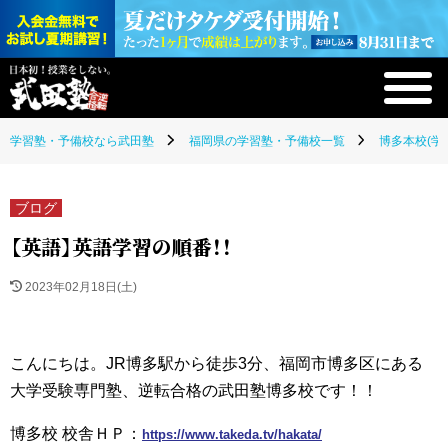
学習塾・予備校なら武田塾
福岡県の学習塾・予備校一覧
博多本校(学
ブログ
【英語】英語学習の順番！！
2023年02月18日(土)
こんにちは。JR博多駅から徒歩3分、福岡市博多区にある
大学受験専門塾、逆転合格の武田塾博多校です！！
博多校 校舎ＨＰ：
https://www.takeda.tv/hakata/