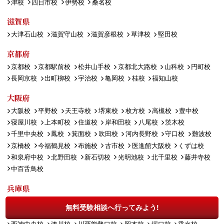
津校
四日市校
伊勢校
桑名校
滋賀県
大津石山校
滋賀守山校
滋賀彦根校
草津校
堅田校
京都府
京都校
京都駅前校
松井山手校
京都北大路校
山科校
円町校
長岡京校
出町柳校
宇治校
亀岡校
桂校
福知山校
大阪府
大阪校
平野校
天王寺校
堺東校
枚方校
高槻校
豊中校
寝屋川校
上本町校
住道校
岸和田校
八尾校
茨木校
千里中央校
鳳校
箕面校
吹田校
河内長野校
守口校
難波校
京橋校
今福鶴見校
布施校
古市校
医進館大阪校
くずは校
和泉府中校
北野田校
新石切校
光明池校
北千里校
藤井寺校
中百舌鳥校
兵庫県
姫路校
神戸三宮校
西宮北口校
明石校
伊丹校
芦屋校
無料受験相談へ行ってみよう!
宝塚校
加古川校
神戸板宿校
三田校
阪神甲子園校