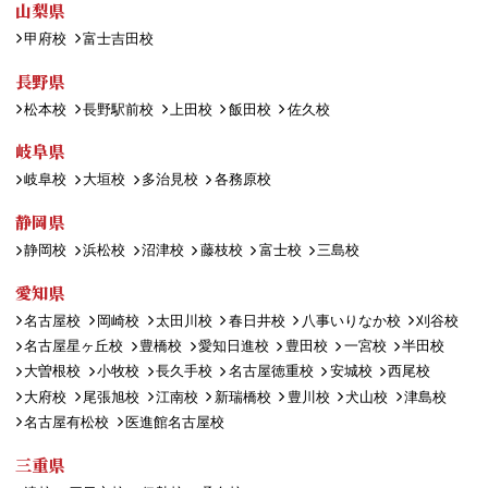
山梨県
甲府校
富士吉田校
長野県
松本校
長野駅前校
上田校
飯田校
佐久校
岐阜県
岐阜校
大垣校
多治見校
各務原校
静岡県
静岡校
浜松校
沼津校
藤枝校
富士校
三島校
愛知県
名古屋校
岡崎校
太田川校
春日井校
八事いりなか校
刈谷校
名古屋星ヶ丘校
豊橋校
愛知日進校
豊田校
一宮校
半田校
大曽根校
小牧校
長久手校
名古屋徳重校
安城校
西尾校
大府校
尾張旭校
江南校
新瑞橋校
豊川校
犬山校
津島校
名古屋有松校
医進館名古屋校
三重県