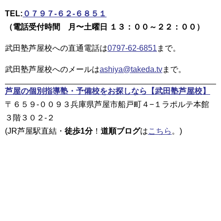
TEL:
０７９７-６２-６８５１
（電話受付時間 月〜土曜日 １３：００～２２：００）
武田塾芦屋校への直通電話は
0797-62-6851
まで。
武田塾芦屋校へのメールは
ashiya@takeda.tv
まで。
芦屋の個別指導塾・予備校をお探しなら
【武田塾芦屋校】
〒６５９-００９３兵庫県芦屋市船戸町４−１ラポルテ本館
３階３０２-２
(JR芦屋駅直結・
徒歩1分
！
道順ブログ
は
こちら
。)