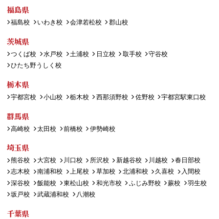
福島県
福島校
いわき校
会津若松校
郡山校
茨城県
つくば校
水戸校
土浦校
日立校
取手校
守谷校
ひたち野うしく校
栃木県
宇都宮校
小山校
栃木校
西那須野校
佐野校
宇都宮駅東口校
群馬県
高崎校
太田校
前橋校
伊勢崎校
埼玉県
熊谷校
大宮校
川口校
所沢校
新越谷校
川越校
春日部校
志木校
南浦和校
上尾校
草加校
北浦和校
久喜校
入間校
深谷校
飯能校
東松山校
和光市校
ふじみ野校
蕨校
羽生校
坂戸校
武蔵浦和校
八潮校
千葉県