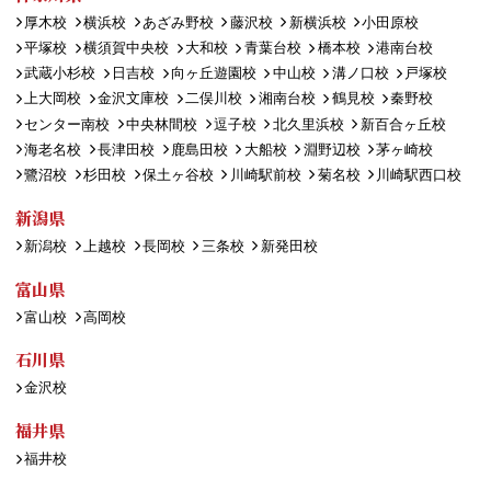
厚木校
横浜校
あざみ野校
藤沢校
新横浜校
小田原校
平塚校
横須賀中央校
大和校
青葉台校
橋本校
港南台校
武蔵小杉校
日吉校
向ヶ丘遊園校
中山校
溝ノ口校
戸塚校
上大岡校
金沢文庫校
二俣川校
湘南台校
鶴見校
秦野校
センター南校
中央林間校
逗子校
北久里浜校
新百合ヶ丘校
海老名校
長津田校
鹿島田校
大船校
淵野辺校
茅ヶ崎校
鷺沼校
杉田校
保土ヶ谷校
川崎駅前校
菊名校
川崎駅西口校
新潟県
新潟校
上越校
長岡校
三条校
新発田校
富山県
富山校
高岡校
石川県
金沢校
福井県
福井校