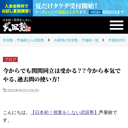
学習塾・予備校なら武田塾
兵庫県の学習塾・予備校一覧
芦屋校(学習
ブログ
今からでも関関同立は受かる？？今から本気で
やる、過去問の使い方！
2022年04月11日(月)
こんにちは。
【日本初！授業をしない武田塾】
芦屋校で
す。