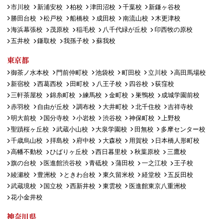
市川校
新浦安校
柏校
津田沼校
千葉校
新鎌ヶ谷校
勝田台校
松戸校
船橋校
成田校
南流山校
木更津校
海浜幕張校
茂原校
稲毛校
八千代緑が丘校
印西牧の原校
五井校
鎌取校
我孫子校
蘇我校
東京都
御茶ノ水本校
門前仲町校
池袋校
町田校
立川校
高田馬場校
新宿校
西葛西校
田町校
八王子校
四谷校
荻窪校
三軒茶屋校
錦糸町校
練馬校
金町校
巣鴨校
成城学園前校
赤羽校
自由が丘校
調布校
大井町校
北千住校
吉祥寺校
明大前校
国分寺校
小岩校
渋谷校
神保町校
上野校
聖蹟桜ヶ丘校
武蔵小山校
大泉学園校
田無校
多摩センター校
千歳烏山校
拝島校
府中校
大森校
用賀校
日本橋人形町校
高幡不動校
ひばりヶ丘校
西日暮里校
秋葉原校
三鷹校
旗の台校
医進館渋谷校
青砥校
蒲田校
一之江校
王子校
綾瀬校
豊洲校
ときわ台校
東久留米校
経堂校
五反田校
武蔵境校
国立校
西新井校
東雲校
医進館東京八重洲校
花小金井校
神奈川県