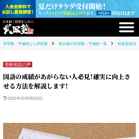
学習塾・予備校なら武田塾
東京都の学習塾・予備校一覧
秋葉原校(学
受験相談の声
国語の成績があがらない人必見！確実に向上さ
せる方法を解説します！
2021年10月03日(日)