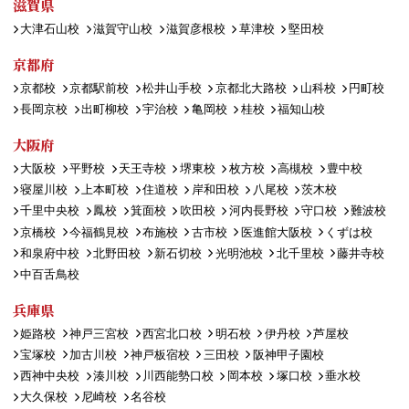
滋賀県
大津石山校
滋賀守山校
滋賀彦根校
草津校
堅田校
京都府
京都校
京都駅前校
松井山手校
京都北大路校
山科校
円町校
長岡京校
出町柳校
宇治校
亀岡校
桂校
福知山校
大阪府
大阪校
平野校
天王寺校
堺東校
枚方校
高槻校
豊中校
寝屋川校
上本町校
住道校
岸和田校
八尾校
茨木校
千里中央校
鳳校
箕面校
吹田校
河内長野校
守口校
難波校
京橋校
今福鶴見校
布施校
古市校
医進館大阪校
くずは校
和泉府中校
北野田校
新石切校
光明池校
北千里校
藤井寺校
中百舌鳥校
兵庫県
姫路校
神戸三宮校
西宮北口校
明石校
伊丹校
芦屋校
宝塚校
加古川校
神戸板宿校
三田校
阪神甲子園校
西神中央校
湊川校
川西能勢口校
岡本校
塚口校
垂水校
大久保校
尼崎校
名谷校