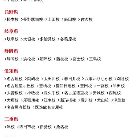
長野県
松本校
長野駅前校
上田校
飯田校
佐久校
岐阜県
岐阜校
大垣校
多治見校
各務原校
静岡県
静岡校
浜松校
沼津校
藤枝校
富士校
三島校
愛知県
名古屋校
岡崎校
太田川校
春日井校
八事いりなか校
刈谷校
名古屋星ヶ丘校
豊橋校
愛知日進校
豊田校
一宮校
半田校
大曽根校
小牧校
長久手校
名古屋徳重校
安城校
西尾校
大府校
尾張旭校
江南校
新瑞橋校
豊川校
犬山校
津島校
名古屋有松校
医進館名古屋校
三重県
津校
四日市校
伊勢校
桑名校