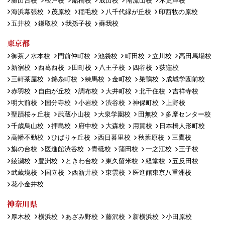
勝田台校
松戸校
船橋校
成田校
南流山校
木更津校
海浜幕張校
茂原校
稲毛校
八千代緑が丘校
印西牧の原校
五井校
鎌取校
我孫子校
蘇我校
東京都
御茶ノ水本校
門前仲町校
池袋校
町田校
立川校
高田馬場校
新宿校
西葛西校
田町校
八王子校
四谷校
荻窪校
三軒茶屋校
錦糸町校
練馬校
金町校
巣鴨校
成城学園前校
赤羽校
自由が丘校
調布校
大井町校
北千住校
吉祥寺校
明大前校
国分寺校
小岩校
渋谷校
神保町校
上野校
聖蹟桜ヶ丘校
武蔵小山校
大泉学園校
田無校
多摩センター校
千歳烏山校
拝島校
府中校
大森校
用賀校
日本橋人形町校
高幡不動校
ひばりヶ丘校
西日暮里校
秋葉原校
三鷹校
旗の台校
医進館渋谷校
青砥校
蒲田校
一之江校
王子校
綾瀬校
豊洲校
ときわ台校
東久留米校
経堂校
五反田校
武蔵境校
国立校
西新井校
東雲校
医進館東京八重洲校
花小金井校
神奈川県
厚木校
横浜校
あざみ野校
藤沢校
新横浜校
小田原校