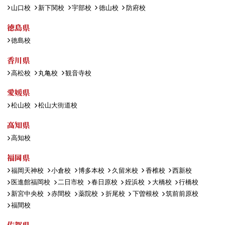
山口校
新下関校
宇部校
徳山校
防府校
徳島県
徳島校
香川県
高松校
丸亀校
観音寺校
愛媛県
松山校
松山大街道校
高知県
高知校
福岡県
福岡天神校
小倉校
博多本校
久留米校
香椎校
西新校
医進館福岡校
二日市校
春日原校
姪浜校
大橋校
行橋校
新宮中央校
赤間校
薬院校
折尾校
下曽根校
筑前前原校
福間校
佐賀県