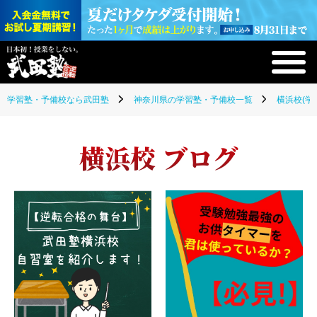
学習塾・予備校なら武田塾
神奈川県の学習塾・予備校一覧
横浜校(学
横浜校 ブログ