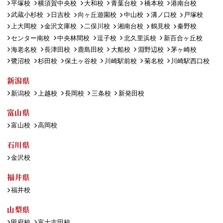
平塚校
横須賀中央校
大和校
青葉台校
橋本校
港南台校
武蔵小杉校
日吉校
向ヶ丘遊園校
中山校
溝ノ口校
戸塚校
上大岡校
金沢文庫校
二俣川校
湘南台校
鶴見校
秦野校
センター南校
中央林間校
逗子校
北久里浜校
新百合ヶ丘校
海老名校
長津田校
鹿島田校
大船校
淵野辺校
茅ヶ崎校
鷺沼校
杉田校
保土ヶ谷校
川崎駅前校
菊名校
川崎駅西口校
新潟県
新潟校
上越校
長岡校
三条校
新発田校
富山県
富山校
高岡校
石川県
金沢校
福井県
福井校
山梨県
甲府校
富士吉田校