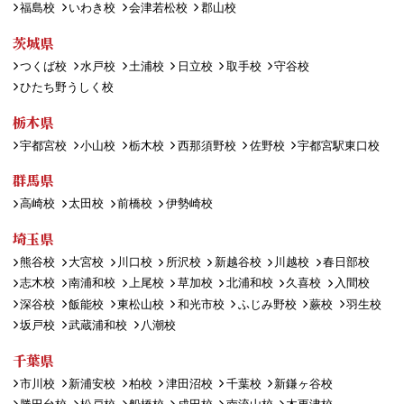
福島校
いわき校
会津若松校
郡山校
茨城県
つくば校
水戸校
土浦校
日立校
取手校
守谷校
ひたち野うしく校
栃木県
宇都宮校
小山校
栃木校
西那須野校
佐野校
宇都宮駅東口校
群馬県
高崎校
太田校
前橋校
伊勢崎校
埼玉県
熊谷校
大宮校
川口校
所沢校
新越谷校
川越校
春日部校
志木校
南浦和校
上尾校
草加校
北浦和校
久喜校
入間校
深谷校
飯能校
東松山校
和光市校
ふじみ野校
蕨校
羽生校
坂戸校
武蔵浦和校
八潮校
千葉県
市川校
新浦安校
柏校
津田沼校
千葉校
新鎌ヶ谷校