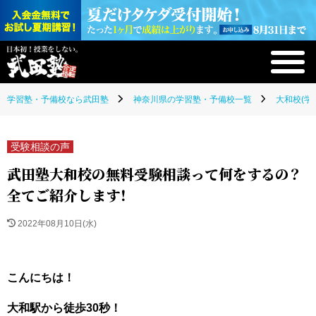
学習塾・予備校なら武田塾
神奈川県の学習塾・予備校一覧
大和校(学
受験相談の声
武田塾大和校の無料受験相談って何をするの？
全てご紹介します！
2022年08月10日(水)
こんにちは！
大和駅から
徒歩30秒
！