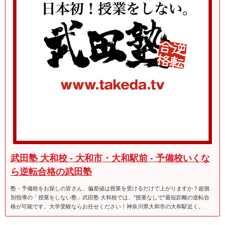
武田塾 大和校 - 大和市・大和駅前 - 予備校いくな
ら逆転合格の武田塾
塾・予備校をお探しの皆さん、偏差値は授業を受けるだけで上がりますか？超個
別指導の「授業をしない塾」武田塾 大和校では、"授業なしで"最短距離の逆転合
格が可能です。大学受験ならお任せください！神奈川県大和市の大和駅近く。