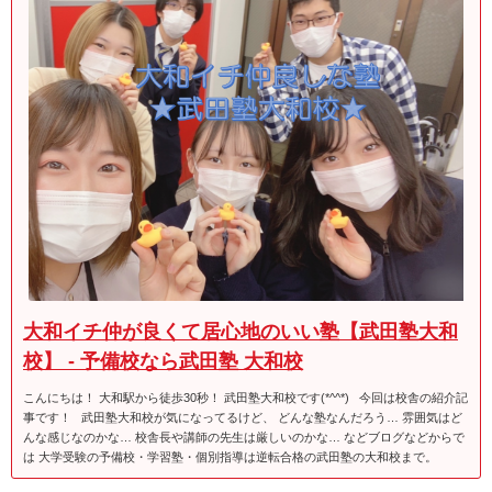
大和イチ仲が良くて居心地のいい塾【武田塾大和
校】 - 予備校なら武田塾 大和校
こんにちは！ 大和駅から徒歩30秒！ 武田塾大和校です(*^^*) 今回は校舎の紹介記
事です！ 武田塾大和校が気になってるけど、 どんな塾なんだろう… 雰囲気はど
んな感じなのかな… 校舎長や講師の先生は厳しいのかな… などブログなどからで
は 大学受験の予備校・学習塾・個別指導は逆転合格の武田塾の大和校まで。