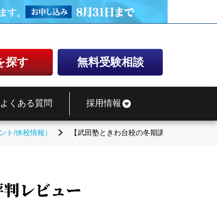
を探す
無料受験相談
よくある質問
採用情報
ント/休校情報）
【武田塾ときわ台校の冬期講習】冬だけタケ
評判レビュー