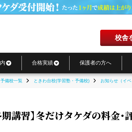
校舎
内
合格実績
保護者の方へ
・予備校一覧
ときわ台校(学習塾・予備校)
お知らせ（イベ
冬期講習】冬だけタケダの料金・