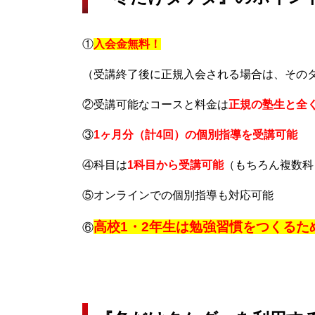
①
入会金無料！
（受講終了後に正規入会される場合は、その
②受講可能なコースと料金は
正規の塾生と全
③
1ヶ月分（計4回）の個別指導を受講可能
④科目は
1科目から受講可能
（もちろん複数科
⑤オンラインでの個別指導も対応可能
高校1・2年生は勉強習慣をつくる
⑥