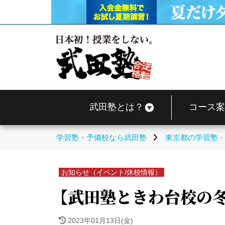
武田塾とは？
コース案
学習塾・予備校なら武田塾
東京都の学習塾
お知らせ（イベント/休校情報）
【武田塾ときわ台校の
2023年01月13日(金)