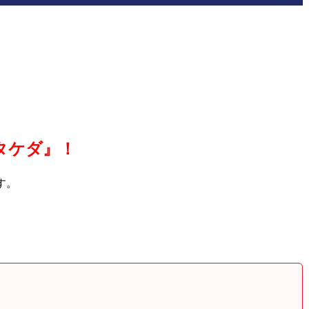
タケダ』！
す。