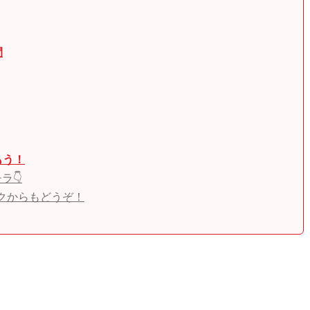
間
もう！
ラ👇
ークからもどうぞ！