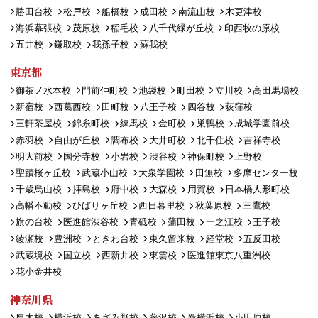
勝田台校
松戸校
船橋校
成田校
南流山校
木更津校
海浜幕張校
茂原校
稲毛校
八千代緑が丘校
印西牧の原校
五井校
鎌取校
我孫子校
蘇我校
東京都
御茶ノ水本校
門前仲町校
池袋校
町田校
立川校
高田馬場校
新宿校
西葛西校
田町校
八王子校
四谷校
荻窪校
三軒茶屋校
錦糸町校
練馬校
金町校
巣鴨校
成城学園前校
赤羽校
自由が丘校
調布校
大井町校
北千住校
吉祥寺校
明大前校
国分寺校
小岩校
渋谷校
神保町校
上野校
聖蹟桜ヶ丘校
武蔵小山校
大泉学園校
田無校
多摩センター校
千歳烏山校
拝島校
府中校
大森校
用賀校
日本橋人形町校
高幡不動校
ひばりヶ丘校
西日暮里校
秋葉原校
三鷹校
旗の台校
医進館渋谷校
青砥校
蒲田校
一之江校
王子校
綾瀬校
豊洲校
ときわ台校
東久留米校
経堂校
五反田校
武蔵境校
国立校
西新井校
東雲校
医進館東京八重洲校
花小金井校
神奈川県
厚木校
横浜校
あざみ野校
藤沢校
新横浜校
小田原校