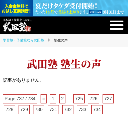
学習塾・予備校なら武田塾
塾生の声
武田塾 塾生の声
記事がありません。
Page 737 / 734
«
1
2
...
725
726
727
728
729
730
731
732
733
734