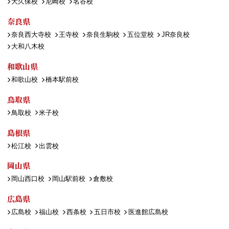
大久保校
尼崎校
名谷校
奈良県
奈良西大寺校
王寺校
奈良生駒校
五位堂校
JR奈良校
大和八木校
和歌山県
和歌山校
橋本駅前校
鳥取県
鳥取校
米子校
島根県
松江校
出雲校
岡山県
岡山西口校
岡山駅前校
倉敷校
広島県
広島校
福山校
西条校
五日市校
医進館広島校