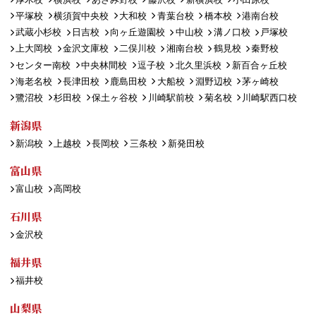
平塚校
横須賀中央校
大和校
青葉台校
橋本校
港南台校
武蔵小杉校
日吉校
向ヶ丘遊園校
中山校
溝ノ口校
戸塚校
上大岡校
金沢文庫校
二俣川校
湘南台校
鶴見校
秦野校
センター南校
中央林間校
逗子校
北久里浜校
新百合ヶ丘校
海老名校
長津田校
鹿島田校
大船校
淵野辺校
茅ヶ崎校
鷺沼校
杉田校
保土ヶ谷校
川崎駅前校
菊名校
川崎駅西口校
新潟県
新潟校
上越校
長岡校
三条校
新発田校
富山県
富山校
高岡校
石川県
金沢校
福井県
福井校
山梨県