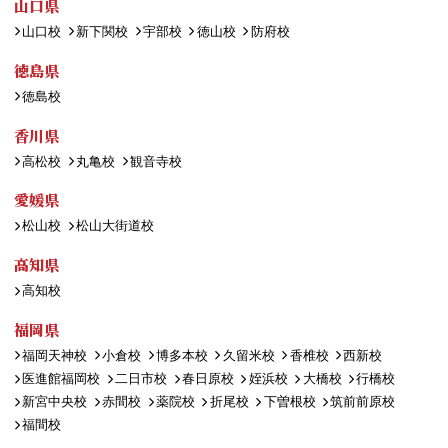
山口県
山口校
新下関校
宇部校
徳山校
防府校
徳島県
徳島校
香川県
高松校
丸亀校
観音寺校
愛媛県
松山校
松山大街道校
高知県
高知校
福岡県
福岡天神校
小倉校
博多本校
久留米校
香椎校
西新校
医進館福岡校
二日市校
春日原校
姪浜校
大橋校
行橋校
新宮中央校
赤間校
薬院校
折尾校
下曽根校
筑前前原校
福間校