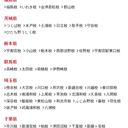
福島校
いわき校
会津若松校
郡山校
茨城県
つくば校
水戸校
土浦校
日立校
取手校
守谷校
ひたち野うしく校
栃木県
宇都宮校
小山校
栃木校
西那須野校
佐野校
宇都宮駅東口校
群馬県
高崎校
太田校
前橋校
伊勢崎校
埼玉県
熊谷校
大宮校
川口校
所沢校
新越谷校
川越校
春日部校
志木校
南浦和校
上尾校
草加校
北浦和校
久喜校
入間校
深谷校
飯能校
東松山校
和光市校
ふじみ野校
蕨校
羽生校
坂戸校
武蔵浦和校
八潮校
千葉県
市川校
新浦安校
柏校
津田沼校
千葉校
新鎌ヶ谷校