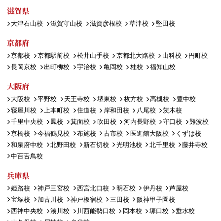
滋賀県
大津石山校
滋賀守山校
滋賀彦根校
草津校
堅田校
京都府
京都校
京都駅前校
松井山手校
京都北大路校
山科校
円町校
長岡京校
出町柳校
宇治校
亀岡校
桂校
福知山校
大阪府
大阪校
平野校
天王寺校
堺東校
枚方校
高槻校
豊中校
寝屋川校
上本町校
住道校
岸和田校
八尾校
茨木校
千里中央校
鳳校
箕面校
吹田校
河内長野校
守口校
難波校
京橋校
今福鶴見校
布施校
古市校
医進館大阪校
くずは校
和泉府中校
北野田校
新石切校
光明池校
北千里校
藤井寺校
中百舌鳥校
兵庫県
姫路校
神戸三宮校
西宮北口校
明石校
伊丹校
芦屋校
宝塚校
加古川校
神戸板宿校
三田校
阪神甲子園校
西神中央校
湊川校
川西能勢口校
岡本校
塚口校
垂水校