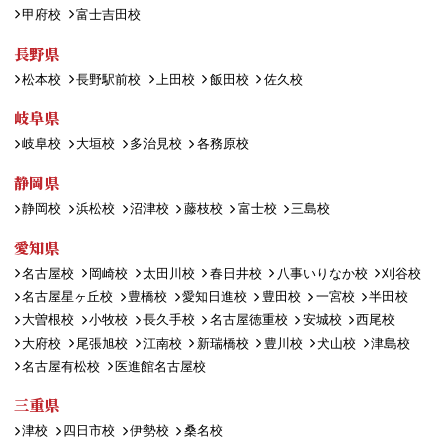
甲府校
富士吉田校
長野県
松本校
長野駅前校
上田校
飯田校
佐久校
岐阜県
岐阜校
大垣校
多治見校
各務原校
静岡県
静岡校
浜松校
沼津校
藤枝校
富士校
三島校
愛知県
名古屋校
岡崎校
太田川校
春日井校
八事いりなか校
刈谷校
名古屋星ヶ丘校
豊橋校
愛知日進校
豊田校
一宮校
半田校
大曽根校
小牧校
長久手校
名古屋徳重校
安城校
西尾校
大府校
尾張旭校
江南校
新瑞橋校
豊川校
犬山校
津島校
名古屋有松校
医進館名古屋校
三重県
津校
四日市校
伊勢校
桑名校