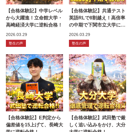
【合格体験記】中学レベル
【合格体験記】共通テスト
から大躍進！立命館大学・
英語RLで8割越え！高倍率
高崎経済大学に逆転合格！
の中期で下関市立大学に合
格！
2026.03.29
2026.03.29
塾生の声
塾生の声
【合格体験記】E判定から
【合格体験記】武田塾で厳
偏差値を15上げて、長崎大
しく追い込みをかけ、大分
学に逆転合格！
大学に逆転合格！