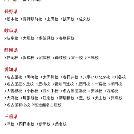
長野県
松本校
長野駅前校
上田校
飯田校
佐久校
岐阜県
岐阜校
大垣校
多治見校
各務原校
静岡県
静岡校
浜松校
沼津校
藤枝校
富士校
三島校
愛知県
名古屋校
岡崎校
太田川校
春日井校
八事いりなか校
刈谷校
名古屋星ヶ丘校
豊橋校
愛知日進校
豊田校
一宮校
半田校
大曽根校
小牧校
長久手校
名古屋徳重校
安城校
西尾校
大府校
尾張旭校
江南校
新瑞橋校
豊川校
犬山校
津島校
名古屋有松校
医進館名古屋校
三重県
津校
四日市校
伊勢校
桑名校