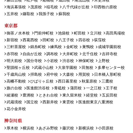
勝田台校
松戸校
船橋校
成田校
南流山校
木更津校
海浜幕張校
茂原校
稲毛校
八千代緑が丘校
印西牧の原校
五井校
鎌取校
我孫子校
蘇我校
東京都
御茶ノ水本校
門前仲町校
池袋校
町田校
立川校
高田馬場校
新宿校
西葛西校
田町校
八王子校
四谷校
荻窪校
三軒茶屋校
錦糸町校
練馬校
金町校
巣鴨校
成城学園前校
赤羽校
自由が丘校
調布校
大井町校
北千住校
吉祥寺校
明大前校
国分寺校
小岩校
渋谷校
神保町校
上野校
聖蹟桜ヶ丘校
武蔵小山校
大泉学園校
田無校
多摩センター校
千歳烏山校
拝島校
府中校
大森校
用賀校
日本橋人形町校
高幡不動校
ひばりヶ丘校
西日暮里校
秋葉原校
三鷹校
旗の台校
医進館渋谷校
青砥校
蒲田校
一之江校
王子校
綾瀬校
豊洲校
ときわ台校
東久留米校
経堂校
五反田校
武蔵境校
国立校
西新井校
東雲校
医進館東京八重洲校
花小金井校
神奈川県
厚木校
横浜校
あざみ野校
藤沢校
新横浜校
小田原校