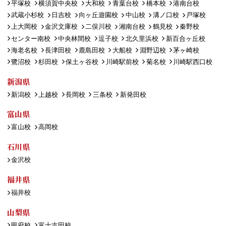
平塚校
横須賀中央校
大和校
青葉台校
橋本校
港南台校
武蔵小杉校
日吉校
向ヶ丘遊園校
中山校
溝ノ口校
戸塚校
上大岡校
金沢文庫校
二俣川校
湘南台校
鶴見校
秦野校
センター南校
中央林間校
逗子校
北久里浜校
新百合ヶ丘校
海老名校
長津田校
鹿島田校
大船校
淵野辺校
茅ヶ崎校
鷺沼校
杉田校
保土ヶ谷校
川崎駅前校
菊名校
川崎駅西口校
新潟県
新潟校
上越校
長岡校
三条校
新発田校
富山県
富山校
高岡校
石川県
金沢校
福井県
福井校
山梨県
甲府校
富士吉田校