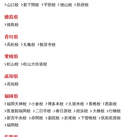
山口校
新下関校
宇部校
徳山校
防府校
徳島県
徳島校
香川県
高松校
丸亀校
観音寺校
愛媛県
松山校
松山大街道校
高知県
高知校
福岡県
福岡天神校
小倉校
博多本校
久留米校
香椎校
西新校
医進館福岡校
二日市校
春日原校
姪浜校
大橋校
行橋校
新宮中央校
赤間校
薬院校
折尾校
下曽根校
筑前前原校
福間校
佐賀県