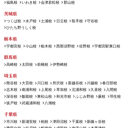
福島校
いわき校
会津若松校
郡山校
茨城県
つくば校
水戸校
土浦校
日立校
取手校
守谷校
ひたち野うしく校
栃木県
宇都宮校
小山校
栃木校
西那須野校
佐野校
宇都宮駅東口校
群馬県
高崎校
太田校
前橋校
伊勢崎校
埼玉県
熊谷校
大宮校
川口校
所沢校
新越谷校
川越校
春日部校
志木校
南浦和校
上尾校
草加校
北浦和校
久喜校
入間校
深谷校
飯能校
東松山校
和光市校
ふじみ野校
蕨校
羽生校
坂戸校
武蔵浦和校
八潮校
千葉県
市川校
新浦安校
柏校
津田沼校
千葉校
新鎌ヶ谷校