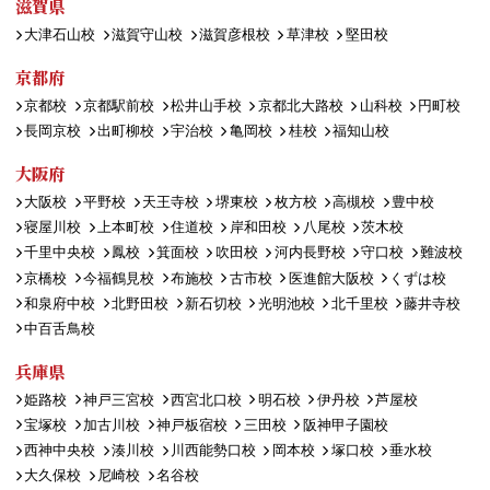
滋賀県
大津石山校
滋賀守山校
滋賀彦根校
草津校
堅田校
京都府
京都校
京都駅前校
松井山手校
京都北大路校
山科校
円町校
長岡京校
出町柳校
宇治校
亀岡校
桂校
福知山校
大阪府
大阪校
平野校
天王寺校
堺東校
枚方校
高槻校
豊中校
寝屋川校
上本町校
住道校
岸和田校
八尾校
茨木校
千里中央校
鳳校
箕面校
吹田校
河内長野校
守口校
難波校
京橋校
今福鶴見校
布施校
古市校
医進館大阪校
くずは校
和泉府中校
北野田校
新石切校
光明池校
北千里校
藤井寺校
中百舌鳥校
兵庫県
姫路校
神戸三宮校
西宮北口校
明石校
伊丹校
芦屋校
宝塚校
加古川校
神戸板宿校
三田校
阪神甲子園校
西神中央校
湊川校
川西能勢口校
岡本校
塚口校
垂水校
大久保校
尼崎校
名谷校