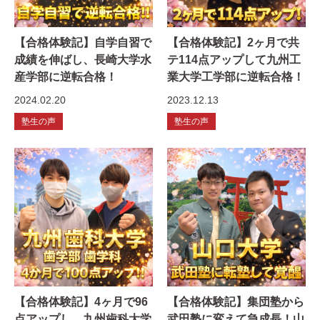
【合格体験記】自学自習で
【合格体験記】2ヶ月で共
成績を伸ばし、長崎大学水
テ114点アップして九州工
産学部に逆転合格！
業大学工学部に逆転合格！
2024.02.20
2023.12.13
塾生の声
塾生の声
【合格体験記】4ヶ月で96
【合格体験記】集団塾から
点アップし、九州歯科大学
武田塾に変えて急成長！山