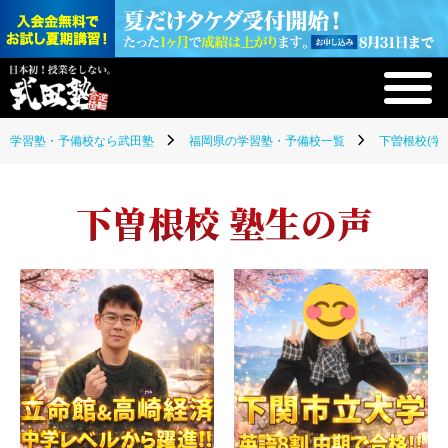
学習塾・予備校なら武田塾
福岡県の学習塾・予備校一覧
下曽根校(学
下曽根校 塾生の声