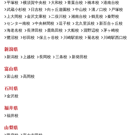
平塚校
横須賀中央校
大和校
青葉台校
橋本校
港南台校
武蔵小杉校
日吉校
向ヶ丘遊園校
中山校
溝ノ口校
戸塚校
上大岡校
金沢文庫校
二俣川校
湘南台校
鶴見校
秦野校
センター南校
中央林間校
逗子校
北久里浜校
新百合ヶ丘校
海老名校
長津田校
鹿島田校
大船校
淵野辺校
茅ヶ崎校
鷺沼校
杉田校
保土ヶ谷校
川崎駅前校
菊名校
川崎駅西口校
新潟県
新潟校
上越校
長岡校
三条校
新発田校
富山県
富山校
高岡校
石川県
金沢校
福井県
福井校
山梨県