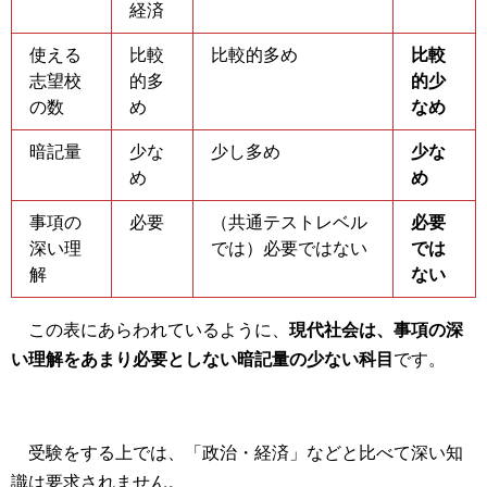
経済
使える
比較
比較的多め
比較
志望校
的多
的少
の数
め
なめ
暗記量
少な
少し多め
少な
め
め
事項の
必要
（共通テストレベル
必要
深い理
では）必要ではない
では
解
ない
この表にあらわれているように、
現代社会は、事項の深
い理解をあまり必要としない暗記量の少ない科目
です。
受験をする上では、「政治・経済」などと比べて深い知
識は要求されません。