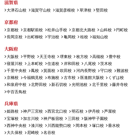
滋賀県
大津石山校
滋賀守山校
滋賀彦根校
草津校
堅田校
京都府
京都校
京都駅前校
松井山手校
京都北大路校
山科校
円町校
長岡京校
出町柳校
宇治校
亀岡校
桂校
福知山校
大阪府
大阪校
平野校
天王寺校
堺東校
枚方校
高槻校
豊中校
寝屋川校
上本町校
住道校
岸和田校
八尾校
茨木校
千里中央校
鳳校
箕面校
吹田校
河内長野校
守口校
難波校
京橋校
今福鶴見校
布施校
古市校
医進館大阪校
くずは校
和泉府中校
北野田校
新石切校
光明池校
北千里校
藤井寺校
中百舌鳥校
兵庫県
姫路校
神戸三宮校
西宮北口校
明石校
伊丹校
芦屋校
宝塚校
加古川校
神戸板宿校
三田校
阪神甲子園校
西神中央校
湊川校
川西能勢口校
岡本校
塚口校
垂水校
大久保校
尼崎校
名谷校