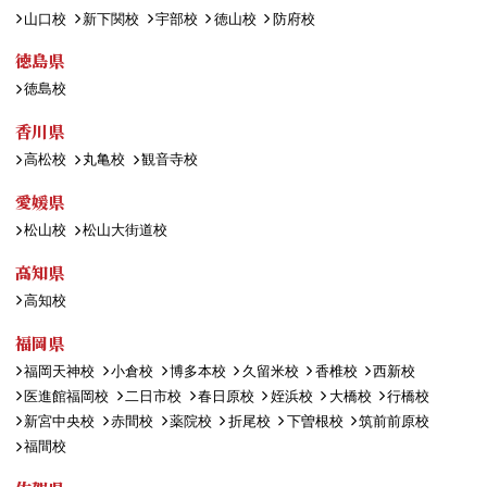
山口校
新下関校
宇部校
徳山校
防府校
徳島県
徳島校
香川県
高松校
丸亀校
観音寺校
愛媛県
松山校
松山大街道校
高知県
高知校
福岡県
福岡天神校
小倉校
博多本校
久留米校
香椎校
西新校
医進館福岡校
二日市校
春日原校
姪浜校
大橋校
行橋校
新宮中央校
赤間校
薬院校
折尾校
下曽根校
筑前前原校
福間校