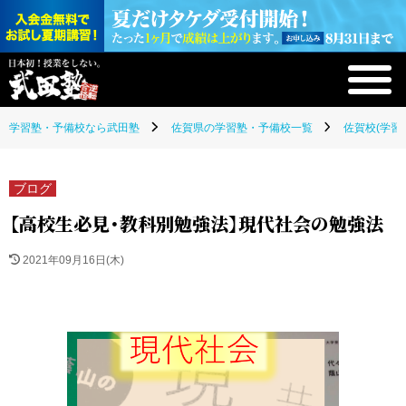
学習塾・予備校なら武田塾
佐賀県の学習塾・予備校一覧
佐賀校(学習
ブログ
【高校生必見・教科別勉強法】現代社会の勉強法
2021年09月16日(木)