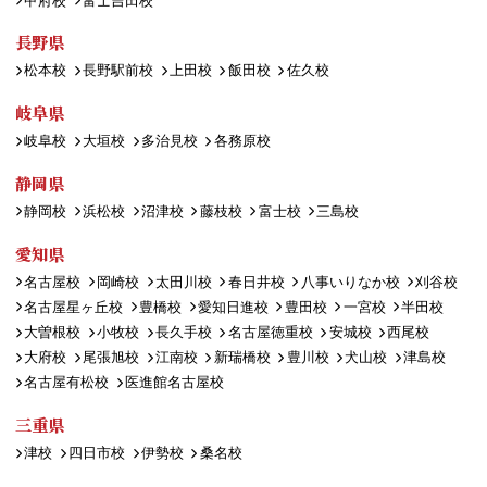
甲府校
富士吉田校
長野県
松本校
長野駅前校
上田校
飯田校
佐久校
岐阜県
岐阜校
大垣校
多治見校
各務原校
静岡県
静岡校
浜松校
沼津校
藤枝校
富士校
三島校
愛知県
名古屋校
岡崎校
太田川校
春日井校
八事いりなか校
刈谷校
名古屋星ヶ丘校
豊橋校
愛知日進校
豊田校
一宮校
半田校
大曽根校
小牧校
長久手校
名古屋徳重校
安城校
西尾校
大府校
尾張旭校
江南校
新瑞橋校
豊川校
犬山校
津島校
名古屋有松校
医進館名古屋校
三重県
津校
四日市校
伊勢校
桑名校