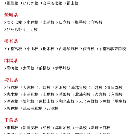
福島校
いわき校
会津若松校
郡山校
茨城県
つくば校
水戸校
土浦校
日立校
取手校
守谷校
ひたち野うしく校
栃木県
宇都宮校
小山校
栃木校
西那須野校
佐野校
宇都宮駅東口校
群馬県
高崎校
太田校
前橋校
伊勢崎校
埼玉県
熊谷校
大宮校
川口校
所沢校
新越谷校
川越校
春日部校
志木校
南浦和校
上尾校
草加校
北浦和校
久喜校
入間校
深谷校
飯能校
東松山校
和光市校
ふじみ野校
蕨校
羽生校
坂戸校
武蔵浦和校
八潮校
千葉県
市川校
新浦安校
柏校
津田沼校
千葉校
新鎌ヶ谷校