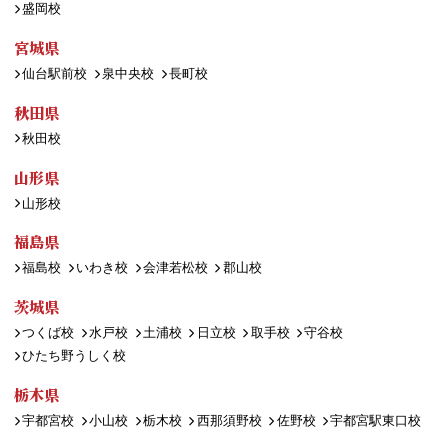
盛岡校
宮城県
仙台駅前校
泉中央校
長町校
秋田県
秋田校
山形県
山形校
福島県
福島校
いわき校
会津若松校
郡山校
茨城県
つくば校
水戸校
土浦校
日立校
取手校
守谷校
ひたち野うしく校
栃木県
宇都宮校
小山校
栃木校
西那須野校
佐野校
宇都宮駅東口校