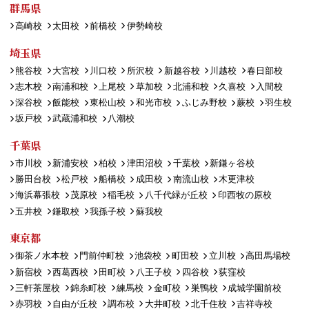
群馬県
高崎校
太田校
前橋校
伊勢崎校
埼玉県
熊谷校
大宮校
川口校
所沢校
新越谷校
川越校
春日部校
志木校
南浦和校
上尾校
草加校
北浦和校
久喜校
入間校
深谷校
飯能校
東松山校
和光市校
ふじみ野校
蕨校
羽生校
坂戸校
武蔵浦和校
八潮校
千葉県
市川校
新浦安校
柏校
津田沼校
千葉校
新鎌ヶ谷校
勝田台校
松戸校
船橋校
成田校
南流山校
木更津校
海浜幕張校
茂原校
稲毛校
八千代緑が丘校
印西牧の原校
五井校
鎌取校
我孫子校
蘇我校
東京都
御茶ノ水本校
門前仲町校
池袋校
町田校
立川校
高田馬場校
新宿校
西葛西校
田町校
八王子校
四谷校
荻窪校
三軒茶屋校
錦糸町校
練馬校
金町校
巣鴨校
成城学園前校
赤羽校
自由が丘校
調布校
大井町校
北千住校
吉祥寺校