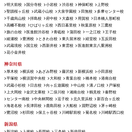
明大前校
国分寺校
小岩校
渋谷校
神保町校
上野校
聖蹟桜ヶ丘校
武蔵小山校
大泉学園校
田無校
多摩センター校
千歳烏山校
拝島校
府中校
大森校
用賀校
日本橋人形町校
高幡不動校
ひばりヶ丘校
西日暮里校
秋葉原校
三鷹校
旗の台校
医進館渋谷校
青砥校
蒲田校
一之江校
王子校
綾瀬校
豊洲校
ときわ台校
東久留米校
経堂校
五反田校
武蔵境校
国立校
西新井校
東雲校
医進館東京八重洲校
花小金井校
神奈川県
厚木校
横浜校
あざみ野校
藤沢校
新横浜校
小田原校
平塚校
横須賀中央校
大和校
青葉台校
橋本校
港南台校
武蔵小杉校
日吉校
向ヶ丘遊園校
中山校
溝ノ口校
戸塚校
上大岡校
金沢文庫校
二俣川校
湘南台校
鶴見校
秦野校
センター南校
中央林間校
逗子校
北久里浜校
新百合ヶ丘校
海老名校
長津田校
鹿島田校
大船校
淵野辺校
茅ヶ崎校
鷺沼校
杉田校
保土ヶ谷校
川崎駅前校
菊名校
川崎駅西口校
新潟県
新潟校
上越校
長岡校
三条校
新発田校