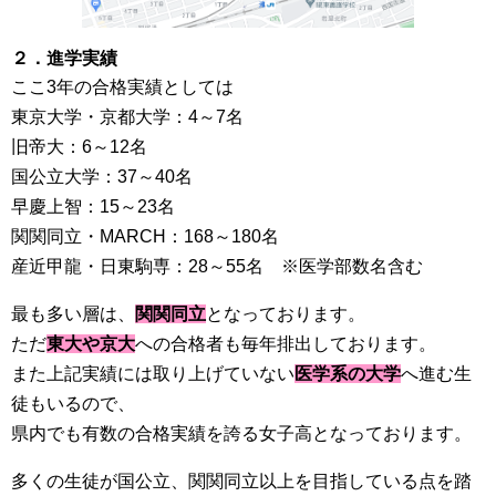
２．進学実績
ここ3年の合格実績としては
東京大学・京都大学：4～7名
旧帝大：6～12名
国公立大学：37～40名
早慶上智：15～23名
関関同立・MARCH：168～180名
産近甲龍・日東駒専：28～55名 ※医学部数名含む
最も多い層は、
関関同立
となっております。
ただ
東大や京大
への合格者も毎年排出しております。
また上記実績には取り上げていない
医学系の大学
へ進む生
徒もいるので、
県内でも有数の合格実績を誇る女子高となっております。
多くの生徒が国公立、関関同立以上を目指している点を踏