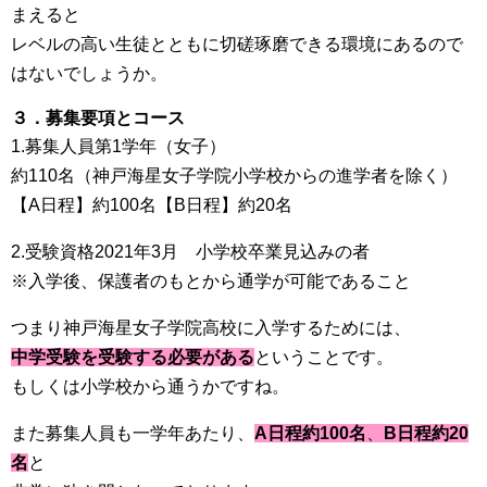
まえると
レベルの高い生徒とともに切磋琢磨できる環境にあるので
はないでしょうか。
３．募集要項とコース
1.募集人員第1学年（女子）
約110名（神戸海星女子学院小学校からの進学者を除く）
【A日程】
約100名
【B日程】
約20名
2.受験資格2021年3月 小学校卒業見込みの者
※入学後、保護者のもとから通学が可能であること
つまり神戸海星女子学院高校に入学するためには、
中学受験を受験する必要がある
ということです。
もしくは小学校から通うかですね。
また募集人員も一学年あたり、
A日程約100名
、
B日程約20
名
と