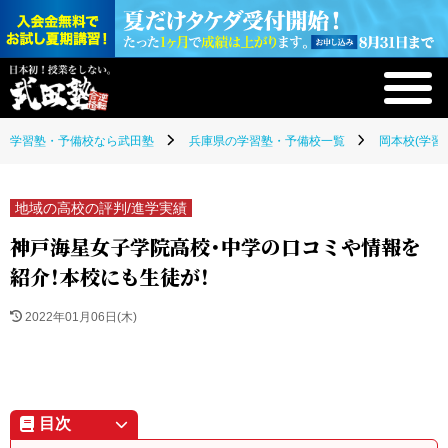
学習塾・予備校なら武田塾
兵庫県の学習塾・予備校一覧
岡本校(学習
地域の高校の評判/進学実績
神戸海星女子学院高校・中学の口コミや情報を
紹介！本校にも生徒が！
2022年01月06日(木)
目次