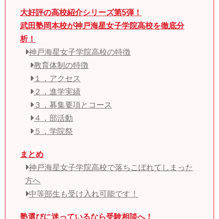
大好評の高校紹介シリーズ第5弾！
武田塾岡本校が神戸海星女子学院高校を徹底分
析！
神戸海星女子学院高校の特徴
教育体制の特徴
１．アクセス
２．進学実績
３．募集要項とコース
４．部活動
５．学院祭
まとめ
神戸海星女子学院高校で落ちこぼれてしまった
方へ
中等部生も受け入れ可能です！
塾選びに迷っているなら受験相談へ！