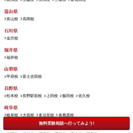
富山県
富山校
高岡校
石川県
金沢校
福井県
福井校
山梨県
甲府校
富士吉田校
長野県
松本校
長野駅前校
上田校
飯田校
佐久校
岐阜県
岐阜校
大垣校
多治見校
各務原校
無料受験相談へ行ってみよう!
静岡県