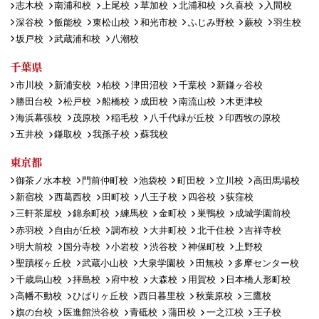
志木校
南浦和校
上尾校
草加校
北浦和校
久喜校
入間校
深谷校
飯能校
東松山校
和光市校
ふじみ野校
蕨校
羽生校
坂戸校
武蔵浦和校
八潮校
千葉県
市川校
新浦安校
柏校
津田沼校
千葉校
新鎌ヶ谷校
勝田台校
松戸校
船橋校
成田校
南流山校
木更津校
海浜幕張校
茂原校
稲毛校
八千代緑が丘校
印西牧の原校
五井校
鎌取校
我孫子校
蘇我校
東京都
御茶ノ水本校
門前仲町校
池袋校
町田校
立川校
高田馬場校
新宿校
西葛西校
田町校
八王子校
四谷校
荻窪校
三軒茶屋校
錦糸町校
練馬校
金町校
巣鴨校
成城学園前校
赤羽校
自由が丘校
調布校
大井町校
北千住校
吉祥寺校
明大前校
国分寺校
小岩校
渋谷校
神保町校
上野校
聖蹟桜ヶ丘校
武蔵小山校
大泉学園校
田無校
多摩センター校
千歳烏山校
拝島校
府中校
大森校
用賀校
日本橋人形町校
高幡不動校
ひばりヶ丘校
西日暮里校
秋葉原校
三鷹校
旗の台校
医進館渋谷校
青砥校
蒲田校
一之江校
王子校