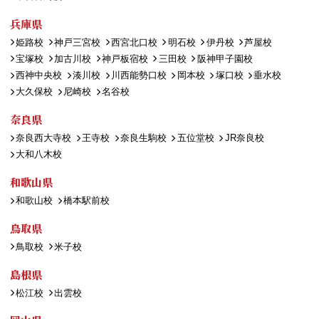
兵庫県
姫路校
神戸三宮校
西宮北口校
明石校
伊丹校
芦屋校
宝塚校
加古川校
神戸板宿校
三田校
阪神甲子園校
西神中央校
湊川校
川西能勢口校
岡本校
塚口校
垂水校
大久保校
尼崎校
名谷校
奈良県
奈良西大寺校
王寺校
奈良生駒校
五位堂校
JR奈良校
大和八木校
和歌山県
和歌山校
橋本駅前校
鳥取県
鳥取校
米子校
島根県
松江校
出雲校