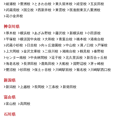
綾瀬校
豊洲校
ときわ台校
東久留米校
経堂校
五反田校
武蔵境校
国立校
西新井校
東雲校
医進館東京八重洲校
花小金井校
神奈川県
厚木校
横浜校
あざみ野校
藤沢校
新横浜校
小田原校
平塚校
横須賀中央校
大和校
青葉台校
橋本校
港南台校
武蔵小杉校
日吉校
向ヶ丘遊園校
中山校
溝ノ口校
戸塚校
上大岡校
金沢文庫校
二俣川校
湘南台校
鶴見校
秦野校
センター南校
中央林間校
逗子校
北久里浜校
新百合ヶ丘校
海老名校
長津田校
鹿島田校
大船校
淵野辺校
茅ヶ崎校
鷺沼校
杉田校
保土ヶ谷校
川崎駅前校
菊名校
川崎駅西口校
新潟県
新潟校
上越校
長岡校
三条校
新発田校
富山県
富山校
高岡校
石川県