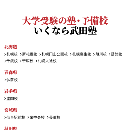
大学受験の塾・予備校
いくなら武田塾
北海道
札幌校
新札幌校
札幌円山公園校
札幌麻生校
旭川校
函館校
千歳校
帯広校
札幌大通校
青森県
弘前校
岩手県
盛岡校
宮城県
仙台駅前校
泉中央校
長町校
秋田県