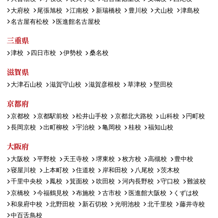
大府校
尾張旭校
江南校
新瑞橋校
豊川校
犬山校
津島校
名古屋有松校
医進館名古屋校
三重県
津校
四日市校
伊勢校
桑名校
滋賀県
大津石山校
滋賀守山校
滋賀彦根校
草津校
堅田校
京都府
京都校
京都駅前校
松井山手校
京都北大路校
山科校
円町校
長岡京校
出町柳校
宇治校
亀岡校
桂校
福知山校
大阪府
大阪校
平野校
天王寺校
堺東校
枚方校
高槻校
豊中校
寝屋川校
上本町校
住道校
岸和田校
八尾校
茨木校
千里中央校
鳳校
箕面校
吹田校
河内長野校
守口校
難波校
京橋校
今福鶴見校
布施校
古市校
医進館大阪校
くずは校
和泉府中校
北野田校
新石切校
光明池校
北千里校
藤井寺校
中百舌鳥校