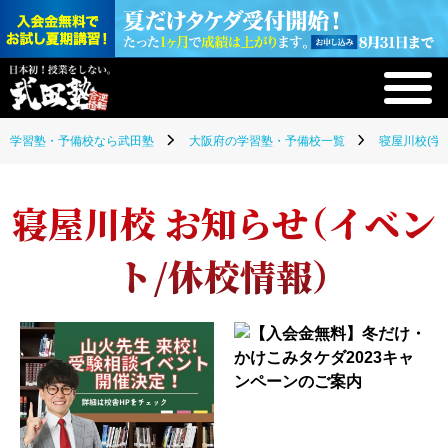
学習塾・予備校なら武田塾
大阪府の学習塾・予備校一覧
寝屋川校(学
寝屋川校 お知らせ（イベン
ト/休校情報）