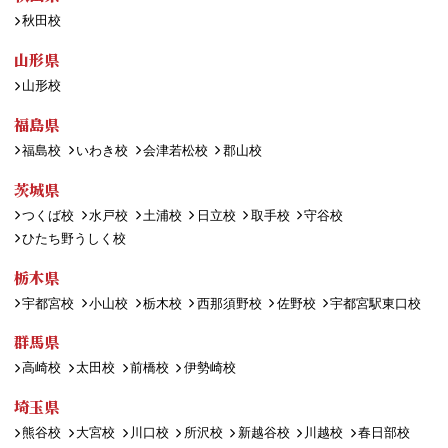
秋田校
山形県
山形校
福島県
福島校
いわき校
会津若松校
郡山校
茨城県
つくば校
水戸校
土浦校
日立校
取手校
守谷校
ひたち野うしく校
栃木県
宇都宮校
小山校
栃木校
西那須野校
佐野校
宇都宮駅東口校
群馬県
高崎校
太田校
前橋校
伊勢崎校
埼玉県
熊谷校
大宮校
川口校
所沢校
新越谷校
川越校
春日部校