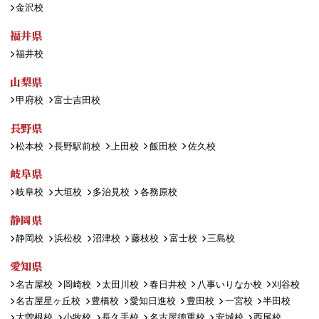
金沢校
福井県
福井校
山梨県
甲府校
富士吉田校
長野県
松本校
長野駅前校
上田校
飯田校
佐久校
岐阜県
岐阜校
大垣校
多治見校
各務原校
静岡県
静岡校
浜松校
沼津校
藤枝校
富士校
三島校
愛知県
名古屋校
岡崎校
太田川校
春日井校
八事いりなか校
刈谷校
名古屋星ヶ丘校
豊橋校
愛知日進校
豊田校
一宮校
半田校
大曽根校
小牧校
長久手校
名古屋徳重校
安城校
西尾校