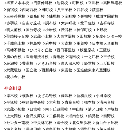
御茶ノ水本校
門前仲町校
池袋校
町田校
立川校
高田馬場校
新宿校
西葛西校
田町校
八王子校
四谷校
荻窪校
三軒茶屋校
錦糸町校
練馬校
金町校
巣鴨校
成城学園前校
赤羽校
自由が丘校
調布校
大井町校
北千住校
吉祥寺校
明大前校
国分寺校
小岩校
渋谷校
神保町校
上野校
聖蹟桜ヶ丘校
武蔵小山校
大泉学園校
田無校
多摩センター校
千歳烏山校
拝島校
府中校
大森校
用賀校
日本橋人形町校
高幡不動校
ひばりヶ丘校
西日暮里校
秋葉原校
三鷹校
旗の台校
医進館渋谷校
青砥校
蒲田校
一之江校
王子校
綾瀬校
豊洲校
ときわ台校
東久留米校
経堂校
五反田校
武蔵境校
国立校
西新井校
東雲校
医進館東京八重洲校
花小金井校
神奈川県
厚木校
横浜校
あざみ野校
藤沢校
新横浜校
小田原校
平塚校
横須賀中央校
大和校
青葉台校
橋本校
港南台校
武蔵小杉校
日吉校
向ヶ丘遊園校
中山校
溝ノ口校
戸塚校
上大岡校
金沢文庫校
二俣川校
湘南台校
鶴見校
秦野校
センター南校
中央林間校
逗子校
北久里浜校
新百合ヶ丘校
海老名校
長津田校
鹿島田校
大船校
淵野辺校
茅ヶ崎校