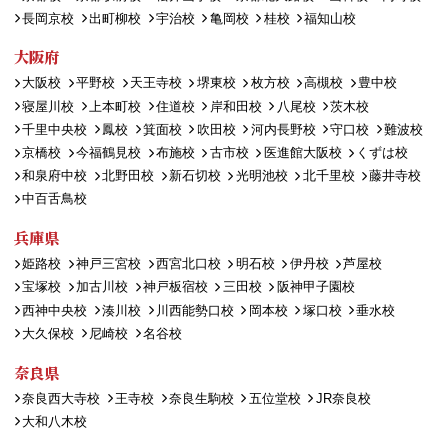
長岡京校
出町柳校
宇治校
亀岡校
桂校
福知山校
大阪府
大阪校
平野校
天王寺校
堺東校
枚方校
高槻校
豊中校
寝屋川校
上本町校
住道校
岸和田校
八尾校
茨木校
千里中央校
鳳校
箕面校
吹田校
河内長野校
守口校
難波校
京橋校
今福鶴見校
布施校
古市校
医進館大阪校
くずは校
和泉府中校
北野田校
新石切校
光明池校
北千里校
藤井寺校
中百舌鳥校
兵庫県
姫路校
神戸三宮校
西宮北口校
明石校
伊丹校
芦屋校
宝塚校
加古川校
神戸板宿校
三田校
阪神甲子園校
西神中央校
湊川校
川西能勢口校
岡本校
塚口校
垂水校
大久保校
尼崎校
名谷校
奈良県
奈良西大寺校
王寺校
奈良生駒校
五位堂校
JR奈良校
大和八木校