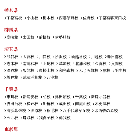
栃木県
宇都宮校
小山校
栃木校
西那須野校
佐野校
宇都宮駅東口校
群馬県
高崎校
太田校
前橋校
伊勢崎校
埼玉県
熊谷校
大宮校
川口校
所沢校
新越谷校
川越校
春日部校
志木校
南浦和校
上尾校
草加校
北浦和校
久喜校
入間校
深谷校
飯能校
東松山校
和光市校
ふじみ野校
蕨校
羽生校
坂戸校
武蔵浦和校
八潮校
千葉県
市川校
新浦安校
柏校
津田沼校
千葉校
新鎌ヶ谷校
勝田台校
松戸校
船橋校
成田校
南流山校
木更津校
海浜幕張校
茂原校
稲毛校
八千代緑が丘校
印西牧の原校
五井校
鎌取校
我孫子校
蘇我校
東京都