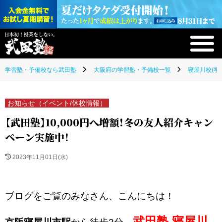
学習塾・予備校なら武田塾
大阪府の学習塾・予備校一覧
寝屋川校(学
お知らせ（イベント/休校情報）
【武田塾】10,000円へ増額！冬の友人紹介キャン
ペーン実施中！
2023年11月01日(水)
ブログをご覧のみなさん、こんにちは！
武田塾 寝屋川