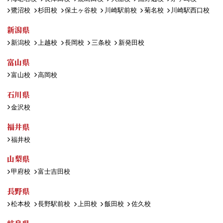
鷺沼校
杉田校
保土ヶ谷校
川崎駅前校
菊名校
川崎駅西口校
新潟県
新潟校
上越校
長岡校
三条校
新発田校
富山県
富山校
高岡校
石川県
金沢校
福井県
福井校
山梨県
甲府校
富士吉田校
長野県
松本校
長野駅前校
上田校
飯田校
佐久校