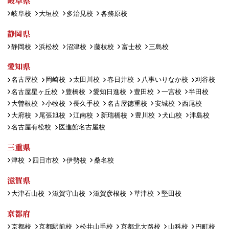
岐阜県
岐阜校
大垣校
多治見校
各務原校
静岡県
静岡校
浜松校
沼津校
藤枝校
富士校
三島校
愛知県
名古屋校
岡崎校
太田川校
春日井校
八事いりなか校
刈谷校
名古屋星ヶ丘校
豊橋校
愛知日進校
豊田校
一宮校
半田校
大曽根校
小牧校
長久手校
名古屋徳重校
安城校
西尾校
大府校
尾張旭校
江南校
新瑞橋校
豊川校
犬山校
津島校
名古屋有松校
医進館名古屋校
三重県
津校
四日市校
伊勢校
桑名校
滋賀県
大津石山校
滋賀守山校
滋賀彦根校
草津校
堅田校
京都府
京都校
京都駅前校
松井山手校
京都北大路校
山科校
円町校