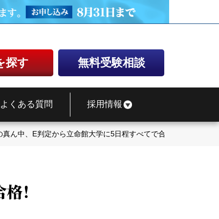
を探す
無料受験相談
よくある質問
採用情報
の真ん中、E判定から立命館大学に5日程すべてで合格！
合格！