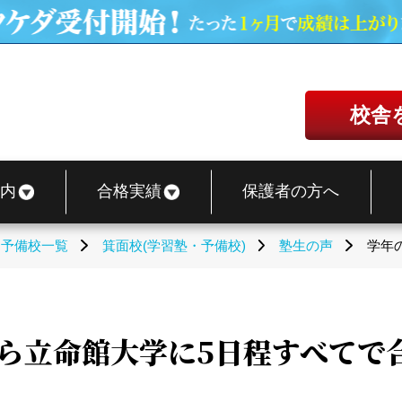
校舎
内
合格実績
保護者の方へ
・予備校一覧
箕面校(学習塾・予備校)
塾生の声
学年
ら立命館大学に5日程すべてで