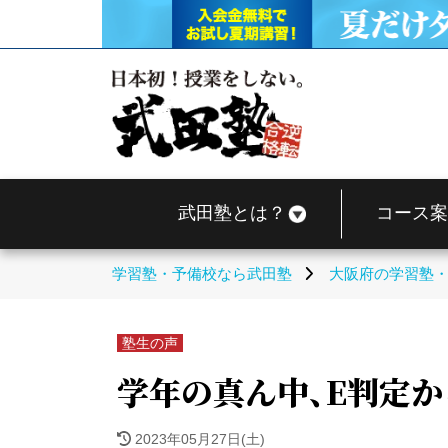
武田塾とは？
コース案
学習塾・予備校なら武田塾
大阪府の学習塾
塾生の声
学年の真ん中、E判定か
2023年05月27日(土)