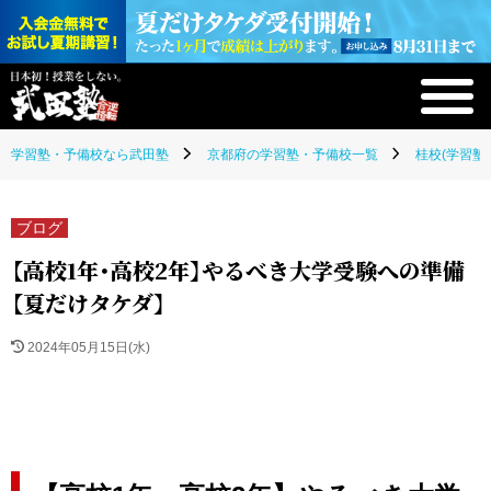
学習塾・予備校なら武田塾
京都府の学習塾・予備校一覧
桂校(学習塾
ブログ
【高校1年・高校2年】やるべき大学受験への準備
【夏だけタケダ】
2024年05月15日(水)