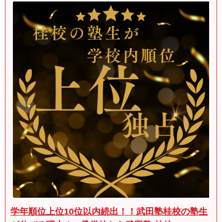
学年順位上位10位以内続出！！武田塾桂校の塾生