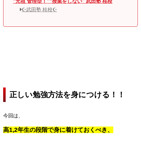
“元祖 管理型！”“授業をしない” 武田塾 桂校
☪︎武田塾 桂校☪︎
正しい勉強方法を身につける！！
今回は、
高1,2年生の段階で身に着けておくべき、