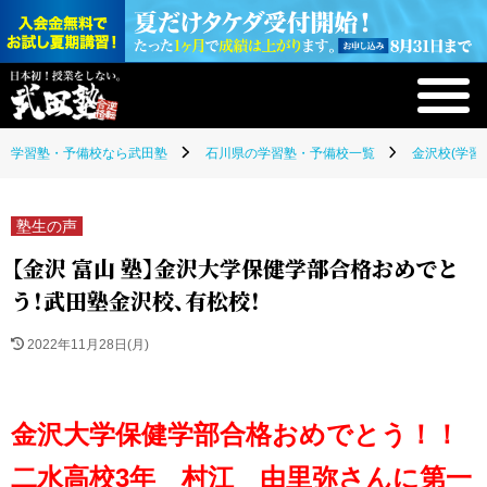
学習塾・予備校なら武田塾
石川県の学習塾・予備校一覧
金沢校(学習
塾生の声
【金沢 富山 塾】金沢大学保健学部合格おめでと
う！武田塾金沢校、有松校！
2022年11月28日(月)
金沢大学保健学部合格おめでとう！！
二水高校3年 村江 由里弥さんに第一