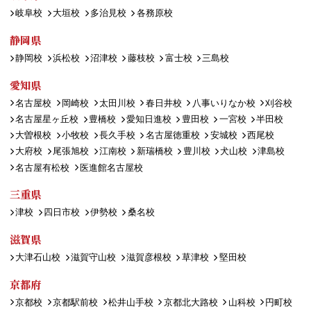
岐阜校
大垣校
多治見校
各務原校
静岡県
静岡校
浜松校
沼津校
藤枝校
富士校
三島校
愛知県
名古屋校
岡崎校
太田川校
春日井校
八事いりなか校
刈谷校
名古屋星ヶ丘校
豊橋校
愛知日進校
豊田校
一宮校
半田校
大曽根校
小牧校
長久手校
名古屋徳重校
安城校
西尾校
大府校
尾張旭校
江南校
新瑞橋校
豊川校
犬山校
津島校
名古屋有松校
医進館名古屋校
三重県
津校
四日市校
伊勢校
桑名校
滋賀県
大津石山校
滋賀守山校
滋賀彦根校
草津校
堅田校
京都府
京都校
京都駅前校
松井山手校
京都北大路校
山科校
円町校