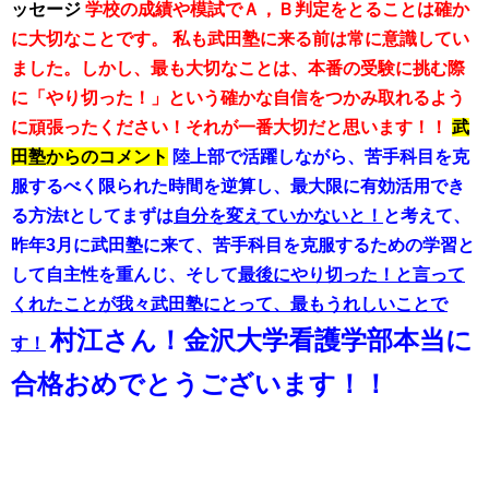
ッセージ
学校の成績や模試でＡ，Ｂ判定をとることは確か
に大切なことです。
私も武田塾に来る前は常に意識してい
ました。しかし、最も大切なことは、本番の受験に挑む際
に「やり切った！」という確かな自信をつかみ取れるよう
に頑張ったください！それが一番大切だと思います！！
武
田塾からのコメント
陸上部で活躍しながら、苦手科目を克
服するべく限られた時間を逆算し、最大限に有効活用でき
る方法tとしてまずは
自分を変えていかないと！
と考えて、
昨年3月に武田塾に来て、苦手科目を克服するための学習と
して自主性を重んじ、そして
最後にやり切った！と言って
くれたことが我々武田塾にとって、最もうれしいことで
村江さん！金沢大学看護学部本当に
す！
合格おめでとうございます！！