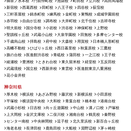
御茶ノ水本校
門前仲町校
池袋校
町田校
立川校
高田馬場校
新宿校
西葛西校
田町校
八王子校
四谷校
荻窪校
三軒茶屋校
錦糸町校
練馬校
金町校
巣鴨校
成城学園前校
赤羽校
自由が丘校
調布校
大井町校
北千住校
吉祥寺校
明大前校
国分寺校
小岩校
渋谷校
神保町校
上野校
聖蹟桜ヶ丘校
武蔵小山校
大泉学園校
田無校
多摩センター校
千歳烏山校
拝島校
府中校
大森校
用賀校
日本橋人形町校
高幡不動校
ひばりヶ丘校
西日暮里校
秋葉原校
三鷹校
旗の台校
医進館渋谷校
青砥校
蒲田校
一之江校
王子校
綾瀬校
豊洲校
ときわ台校
東久留米校
経堂校
五反田校
武蔵境校
国立校
西新井校
東雲校
医進館東京八重洲校
花小金井校
神奈川県
厚木校
横浜校
あざみ野校
藤沢校
新横浜校
小田原校
平塚校
横須賀中央校
大和校
青葉台校
橋本校
港南台校
武蔵小杉校
日吉校
向ヶ丘遊園校
中山校
溝ノ口校
戸塚校
上大岡校
金沢文庫校
二俣川校
湘南台校
鶴見校
秦野校
センター南校
中央林間校
逗子校
北久里浜校
新百合ヶ丘校
海老名校
長津田校
鹿島田校
大船校
淵野辺校
茅ヶ崎校