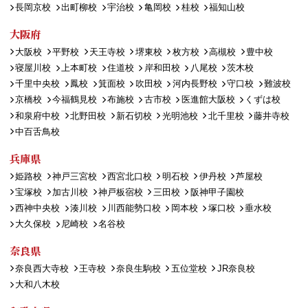
長岡京校
出町柳校
宇治校
亀岡校
桂校
福知山校
大阪府
大阪校
平野校
天王寺校
堺東校
枚方校
高槻校
豊中校
寝屋川校
上本町校
住道校
岸和田校
八尾校
茨木校
千里中央校
鳳校
箕面校
吹田校
河内長野校
守口校
難波校
京橋校
今福鶴見校
布施校
古市校
医進館大阪校
くずは校
和泉府中校
北野田校
新石切校
光明池校
北千里校
藤井寺校
中百舌鳥校
兵庫県
姫路校
神戸三宮校
西宮北口校
明石校
伊丹校
芦屋校
宝塚校
加古川校
神戸板宿校
三田校
阪神甲子園校
西神中央校
湊川校
川西能勢口校
岡本校
塚口校
垂水校
大久保校
尼崎校
名谷校
奈良県
奈良西大寺校
王寺校
奈良生駒校
五位堂校
JR奈良校
大和八木校