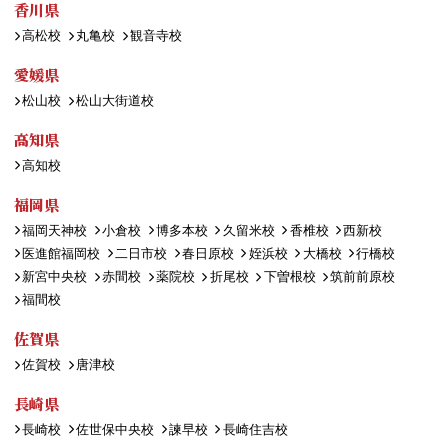
香川県
高松校
丸亀校
観音寺校
愛媛県
松山校
松山大街道校
高知県
高知校
福岡県
福岡天神校
小倉校
博多本校
久留米校
香椎校
西新校
医進館福岡校
二日市校
春日原校
姪浜校
大橋校
行橋校
新宮中央校
赤間校
薬院校
折尾校
下曽根校
筑前前原校
福間校
佐賀県
佐賀校
唐津校
長崎県
長崎校
佐世保中央校
諫早校
長崎住吉校