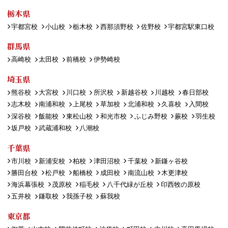
栃木県
宇都宮校
小山校
栃木校
西那須野校
佐野校
宇都宮駅東口校
群馬県
高崎校
太田校
前橋校
伊勢崎校
埼玉県
熊谷校
大宮校
川口校
所沢校
新越谷校
川越校
春日部校
志木校
南浦和校
上尾校
草加校
北浦和校
久喜校
入間校
深谷校
飯能校
東松山校
和光市校
ふじみ野校
蕨校
羽生校
坂戸校
武蔵浦和校
八潮校
千葉県
市川校
新浦安校
柏校
津田沼校
千葉校
新鎌ヶ谷校
勝田台校
松戸校
船橋校
成田校
南流山校
木更津校
海浜幕張校
茂原校
稲毛校
八千代緑が丘校
印西牧の原校
五井校
鎌取校
我孫子校
蘇我校
東京都