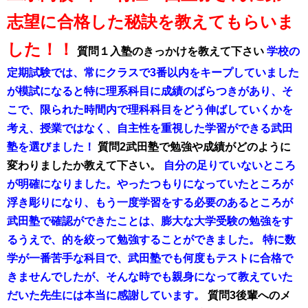
志望に合格した秘訣を教えてもらいま
した！！
質問１入塾のきっかけを教えて下さい
学校の
定期試験では、常にクラスで3番以内をキープしていました
が模試になると特に理系科目に成績のばらつきがあり、そ
こで、限られた時間内で理科科目をどう伸ばしていくかを
考え、授業ではなく、自主性を重視した学習ができる武田
塾を選びました！
質問2武田塾で勉強や成績がどのように
変わりましたか教えて下さい。
自分の足りていないところ
が明確になりました。やったつもりになっていたところが
浮き彫りになり、もう一度学習をする必要のあるところが
武田塾で確認ができたことは、膨大な大学受験の勉強をす
るうえで、的を絞って勉強することができました。
特に数
学が一番苦手な科目で、武田塾でも何度もテストに合格で
きませんでしたが、そんな時でも親身になって教えていた
だいた先生には本当に感謝しています。
質問3後輩へのメ