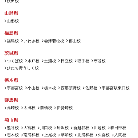
秋田校
山形県
山形校
福島県
福島校
いわき校
会津若松校
郡山校
茨城県
つくば校
水戸校
土浦校
日立校
取手校
守谷校
ひたち野うしく校
栃木県
宇都宮校
小山校
栃木校
西那須野校
佐野校
宇都宮駅東口校
群馬県
高崎校
太田校
前橋校
伊勢崎校
埼玉県
熊谷校
大宮校
川口校
所沢校
新越谷校
川越校
春日部校
志木校
南浦和校
上尾校
草加校
北浦和校
久喜校
入間校