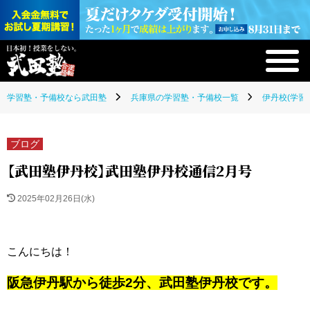
学習塾・予備校なら武田塾
兵庫県の学習塾・予備校一覧
伊丹校(学習
ブログ
【武田塾伊丹校】武田塾伊丹校通信2月号
2025年02月26日(水)
こんにちは！
阪急伊丹駅から徒歩2分、武田塾伊丹校です。