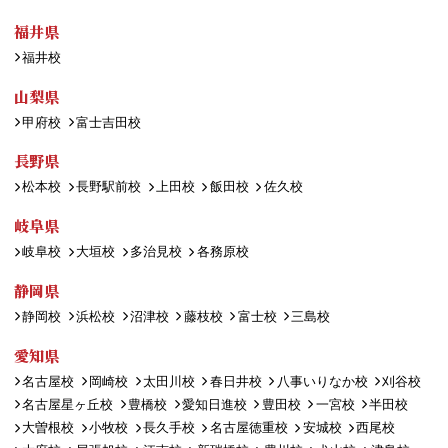
福井県
福井校
山梨県
甲府校
富士吉田校
長野県
松本校
長野駅前校
上田校
飯田校
佐久校
岐阜県
岐阜校
大垣校
多治見校
各務原校
静岡県
静岡校
浜松校
沼津校
藤枝校
富士校
三島校
愛知県
名古屋校
岡崎校
太田川校
春日井校
八事いりなか校
刈谷校
名古屋星ヶ丘校
豊橋校
愛知日進校
豊田校
一宮校
半田校
大曽根校
小牧校
長久手校
名古屋徳重校
安城校
西尾校