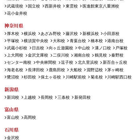
武蔵境校
国立校
西新井校
東雲校
医進館東京八重洲校
花小金井校
神奈川県
厚木校
横浜校
あざみ野校
藤沢校
新横浜校
小田原校
平塚校
横須賀中央校
大和校
青葉台校
橋本校
港南台校
武蔵小杉校
日吉校
向ヶ丘遊園校
中山校
溝ノ口校
戸塚校
上大岡校
金沢文庫校
二俣川校
湘南台校
鶴見校
秦野校
センター南校
中央林間校
逗子校
北久里浜校
新百合ヶ丘校
海老名校
長津田校
鹿島田校
大船校
淵野辺校
茅ヶ崎校
鷺沼校
杉田校
保土ヶ谷校
川崎駅前校
菊名校
川崎駅西口校
新潟県
新潟校
上越校
長岡校
三条校
新発田校
富山県
富山校
高岡校
石川県
金沢校