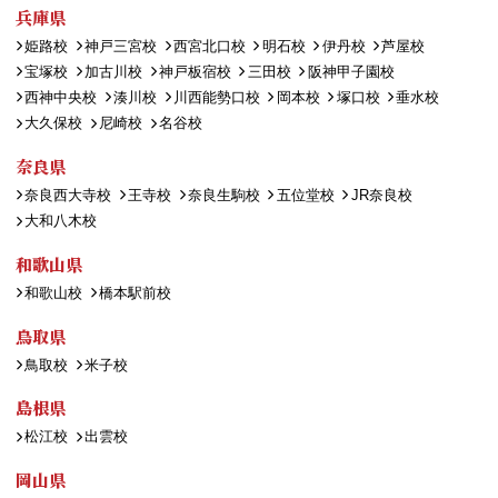
兵庫県
姫路校
神戸三宮校
西宮北口校
明石校
伊丹校
芦屋校
宝塚校
加古川校
神戸板宿校
三田校
阪神甲子園校
西神中央校
湊川校
川西能勢口校
岡本校
塚口校
垂水校
大久保校
尼崎校
名谷校
奈良県
奈良西大寺校
王寺校
奈良生駒校
五位堂校
JR奈良校
大和八木校
和歌山県
和歌山校
橋本駅前校
鳥取県
鳥取校
米子校
島根県
松江校
出雲校
岡山県