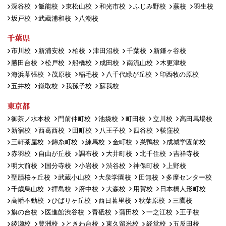
深谷校
飯能校
東松山校
和光市校
ふじみ野校
蕨校
羽生校
坂戸校
武蔵浦和校
八潮校
千葉県
市川校
新浦安校
柏校
津田沼校
千葉校
新鎌ヶ谷校
勝田台校
松戸校
船橋校
成田校
南流山校
木更津校
海浜幕張校
茂原校
稲毛校
八千代緑が丘校
印西牧の原校
五井校
鎌取校
我孫子校
蘇我校
東京都
御茶ノ水本校
門前仲町校
池袋校
町田校
立川校
高田馬場校
新宿校
西葛西校
田町校
八王子校
四谷校
荻窪校
三軒茶屋校
錦糸町校
練馬校
金町校
巣鴨校
成城学園前校
赤羽校
自由が丘校
調布校
大井町校
北千住校
吉祥寺校
明大前校
国分寺校
小岩校
渋谷校
神保町校
上野校
聖蹟桜ヶ丘校
武蔵小山校
大泉学園校
田無校
多摩センター校
千歳烏山校
拝島校
府中校
大森校
用賀校
日本橋人形町校
高幡不動校
ひばりヶ丘校
西日暮里校
秋葉原校
三鷹校
旗の台校
医進館渋谷校
青砥校
蒲田校
一之江校
王子校
綾瀬校
豊洲校
ときわ台校
東久留米校
経堂校
五反田校