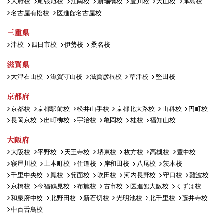
大府校
尾張旭校
江南校
新瑞橋校
豊川校
犬山校
津島校
名古屋有松校
医進館名古屋校
三重県
津校
四日市校
伊勢校
桑名校
滋賀県
大津石山校
滋賀守山校
滋賀彦根校
草津校
堅田校
京都府
京都校
京都駅前校
松井山手校
京都北大路校
山科校
円町校
長岡京校
出町柳校
宇治校
亀岡校
桂校
福知山校
大阪府
大阪校
平野校
天王寺校
堺東校
枚方校
高槻校
豊中校
寝屋川校
上本町校
住道校
岸和田校
八尾校
茨木校
千里中央校
鳳校
箕面校
吹田校
河内長野校
守口校
難波校
京橋校
今福鶴見校
布施校
古市校
医進館大阪校
くずは校
和泉府中校
北野田校
新石切校
光明池校
北千里校
藤井寺校
中百舌鳥校