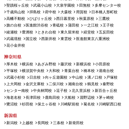
聖蹟桜ヶ丘校
武蔵小山校
大泉学園校
田無校
多摩センター校
千歳烏山校
拝島校
府中校
大森校
用賀校
日本橋人形町校
高幡不動校
ひばりヶ丘校
西日暮里校
秋葉原校
三鷹校
旗の台校
医進館渋谷校
青砥校
蒲田校
一之江校
王子校
綾瀬校
豊洲校
ときわ台校
東久留米校
経堂校
五反田校
武蔵境校
国立校
西新井校
東雲校
医進館東京八重洲校
花小金井校
神奈川県
厚木校
横浜校
あざみ野校
藤沢校
新横浜校
小田原校
平塚校
横須賀中央校
大和校
青葉台校
橋本校
港南台校
武蔵小杉校
日吉校
向ヶ丘遊園校
中山校
溝ノ口校
戸塚校
上大岡校
金沢文庫校
二俣川校
湘南台校
鶴見校
秦野校
センター南校
中央林間校
逗子校
北久里浜校
新百合ヶ丘校
海老名校
長津田校
鹿島田校
大船校
淵野辺校
茅ヶ崎校
鷺沼校
杉田校
保土ヶ谷校
川崎駅前校
菊名校
川崎駅西口校
新潟県
新潟校
上越校
長岡校
三条校
新発田校