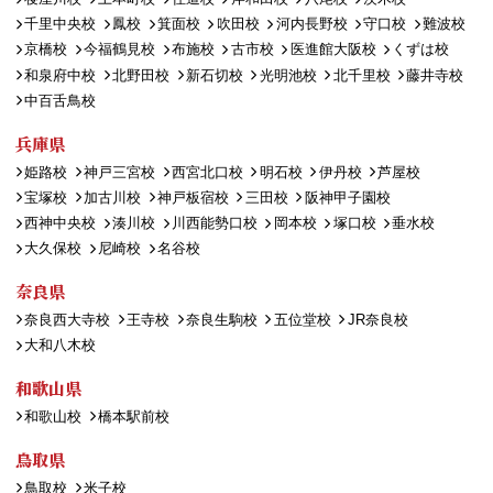
千里中央校
鳳校
箕面校
吹田校
河内長野校
守口校
難波校
京橋校
今福鶴見校
布施校
古市校
医進館大阪校
くずは校
和泉府中校
北野田校
新石切校
光明池校
北千里校
藤井寺校
中百舌鳥校
兵庫県
姫路校
神戸三宮校
西宮北口校
明石校
伊丹校
芦屋校
宝塚校
加古川校
神戸板宿校
三田校
阪神甲子園校
西神中央校
湊川校
川西能勢口校
岡本校
塚口校
垂水校
大久保校
尼崎校
名谷校
奈良県
奈良西大寺校
王寺校
奈良生駒校
五位堂校
JR奈良校
大和八木校
和歌山県
和歌山校
橋本駅前校
鳥取県
鳥取校
米子校