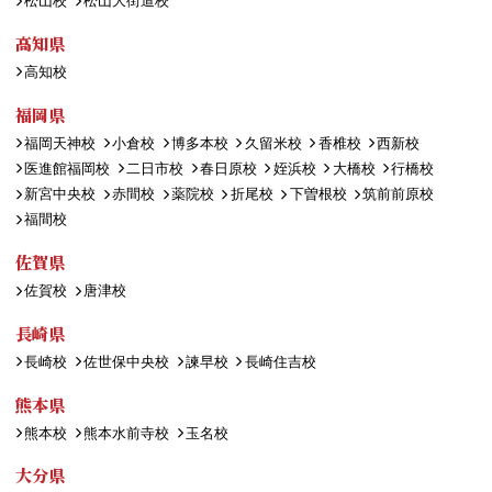
松山校
松山大街道校
高知県
高知校
福岡県
福岡天神校
小倉校
博多本校
久留米校
香椎校
西新校
医進館福岡校
二日市校
春日原校
姪浜校
大橋校
行橋校
新宮中央校
赤間校
薬院校
折尾校
下曽根校
筑前前原校
福間校
佐賀県
佐賀校
唐津校
長崎県
長崎校
佐世保中央校
諫早校
長崎住吉校
熊本県
熊本校
熊本水前寺校
玉名校
大分県