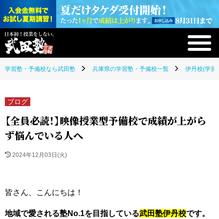
学習塾・予備校なら武田塾
兵庫県の学習塾・予備校一覧
伊丹校(学習
ブログ
【全員必読！】映像授業型予備校で成績が上がら
ず悩んでいる人へ
2024年12月03日(火)
皆さん、こんにちは！
地域で愛される塾No.1を目指している
武田塾伊丹校
です。