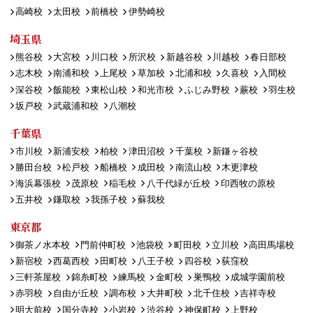
高崎校
太田校
前橋校
伊勢崎校
埼玉県
熊谷校
大宮校
川口校
所沢校
新越谷校
川越校
春日部校
志木校
南浦和校
上尾校
草加校
北浦和校
久喜校
入間校
深谷校
飯能校
東松山校
和光市校
ふじみ野校
蕨校
羽生校
坂戸校
武蔵浦和校
八潮校
千葉県
市川校
新浦安校
柏校
津田沼校
千葉校
新鎌ヶ谷校
勝田台校
松戸校
船橋校
成田校
南流山校
木更津校
海浜幕張校
茂原校
稲毛校
八千代緑が丘校
印西牧の原校
五井校
鎌取校
我孫子校
蘇我校
東京都
御茶ノ水本校
門前仲町校
池袋校
町田校
立川校
高田馬場校
新宿校
西葛西校
田町校
八王子校
四谷校
荻窪校
三軒茶屋校
錦糸町校
練馬校
金町校
巣鴨校
成城学園前校
赤羽校
自由が丘校
調布校
大井町校
北千住校
吉祥寺校
明大前校
国分寺校
小岩校
渋谷校
神保町校
上野校