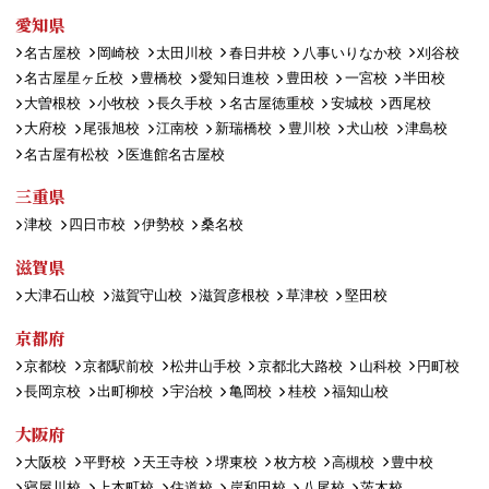
愛知県
名古屋校
岡崎校
太田川校
春日井校
八事いりなか校
刈谷校
名古屋星ヶ丘校
豊橋校
愛知日進校
豊田校
一宮校
半田校
大曽根校
小牧校
長久手校
名古屋徳重校
安城校
西尾校
大府校
尾張旭校
江南校
新瑞橋校
豊川校
犬山校
津島校
名古屋有松校
医進館名古屋校
三重県
津校
四日市校
伊勢校
桑名校
滋賀県
大津石山校
滋賀守山校
滋賀彦根校
草津校
堅田校
京都府
京都校
京都駅前校
松井山手校
京都北大路校
山科校
円町校
長岡京校
出町柳校
宇治校
亀岡校
桂校
福知山校
大阪府
大阪校
平野校
天王寺校
堺東校
枚方校
高槻校
豊中校
寝屋川校
上本町校
住道校
岸和田校
八尾校
茨木校