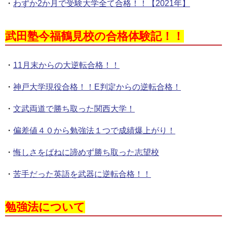
・
わずか2か月で受験大学全て合格！！【2021年】
武田塾今福鶴見校の合格体験記！！
・
11月末からの大逆転合格！！
・
神戸大学現役合格！！E判定からの逆転合格！
・
文武両道で勝ち取った関西大学！
・
偏差値４０から勉強法１つで成績爆上がり！
・
悔しさをばねに諦めず勝ち取った志望校
・
苦手だった英語を武器に逆転合格！！
勉強法について