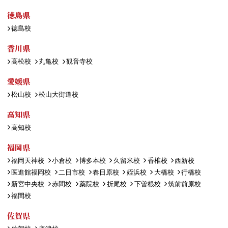
徳島県
徳島校
香川県
高松校
丸亀校
観音寺校
愛媛県
松山校
松山大街道校
高知県
高知校
福岡県
福岡天神校
小倉校
博多本校
久留米校
香椎校
西新校
医進館福岡校
二日市校
春日原校
姪浜校
大橋校
行橋校
新宮中央校
赤間校
薬院校
折尾校
下曽根校
筑前前原校
福間校
佐賀県