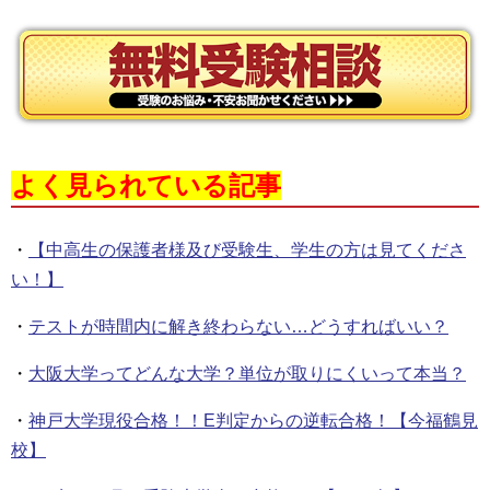
よく見られている記事
・
【中高生の保護者様及び受験生、学生の方は見てくださ
い！】
・
テストが時間内に解き終わらない…どうすればいい？
・
大阪大学ってどんな大学？単位が取りにくいって本当？
・
神戸大学現役合格！！E判定からの逆転合格！【今福鶴見
校】