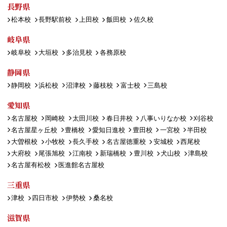
長野県
松本校
長野駅前校
上田校
飯田校
佐久校
岐阜県
岐阜校
大垣校
多治見校
各務原校
静岡県
静岡校
浜松校
沼津校
藤枝校
富士校
三島校
愛知県
名古屋校
岡崎校
太田川校
春日井校
八事いりなか校
刈谷校
名古屋星ヶ丘校
豊橋校
愛知日進校
豊田校
一宮校
半田校
大曽根校
小牧校
長久手校
名古屋徳重校
安城校
西尾校
大府校
尾張旭校
江南校
新瑞橋校
豊川校
犬山校
津島校
名古屋有松校
医進館名古屋校
三重県
津校
四日市校
伊勢校
桑名校
滋賀県