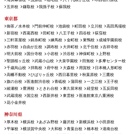
五井校
鎌取校
我孫子校
蘇我校
東京都
御茶ノ水本校
門前仲町校
池袋校
町田校
立川校
高田馬場校
新宿校
西葛西校
田町校
八王子校
四谷校
荻窪校
三軒茶屋校
錦糸町校
練馬校
金町校
巣鴨校
成城学園前校
赤羽校
自由が丘校
調布校
大井町校
北千住校
吉祥寺校
明大前校
国分寺校
小岩校
渋谷校
神保町校
上野校
聖蹟桜ヶ丘校
武蔵小山校
大泉学園校
田無校
多摩センター校
千歳烏山校
拝島校
府中校
大森校
用賀校
日本橋人形町校
高幡不動校
ひばりヶ丘校
西日暮里校
秋葉原校
三鷹校
旗の台校
医進館渋谷校
青砥校
蒲田校
一之江校
王子校
綾瀬校
豊洲校
ときわ台校
東久留米校
経堂校
五反田校
武蔵境校
国立校
西新井校
東雲校
医進館東京八重洲校
花小金井校
神奈川県
厚木校
横浜校
あざみ野校
藤沢校
新横浜校
小田原校
平塚校
横須賀中央校
大和校
青葉台校
橋本校
港南台校