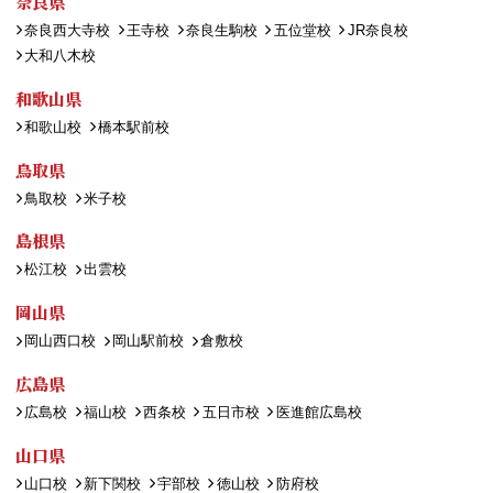
奈良県
奈良西大寺校
王寺校
奈良生駒校
五位堂校
JR奈良校
大和八木校
和歌山県
和歌山校
橋本駅前校
鳥取県
鳥取校
米子校
島根県
松江校
出雲校
岡山県
岡山西口校
岡山駅前校
倉敷校
広島県
広島校
福山校
西条校
五日市校
医進館広島校
山口県
山口校
新下関校
宇部校
徳山校
防府校