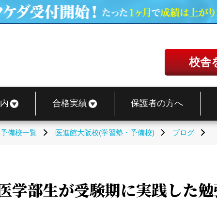
校舎
内
合格実績
保護者の方へ
・予備校一覧
医進館大阪校(学習塾・予備校)
ブログ
医学部生が受験期に実践した勉