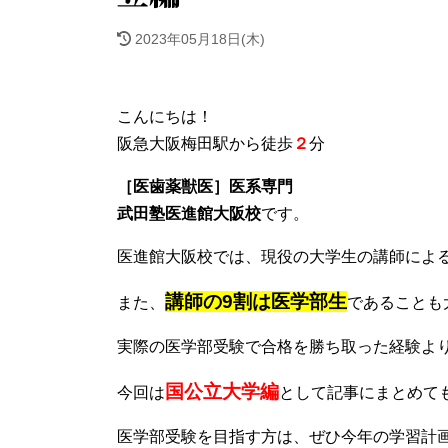
2023年05月18日(木)
こんにちは！
阪急大阪梅田駅から徒歩
２
分
［医歯薬獣医］医系専門
武田塾医進館大阪校
です。
医進館大阪校では、現役の大学生の講師によ
講師の9割は医学部生
また、
であることも
実際の医学部受験で合格を勝ち取った経験よ
国公立大学編
今回は
として記事にまとめて
医学部受験を目指す方は、ぜひ今年の学習計