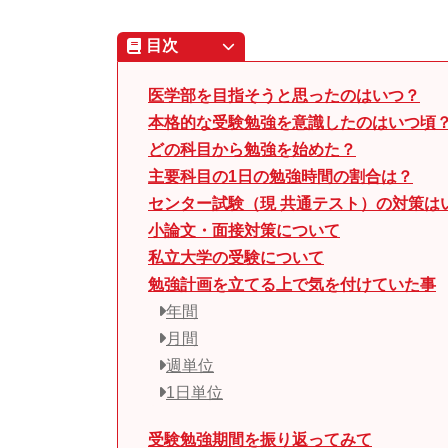
目次
医学部を目指そうと思ったのはいつ？
本格的な受験勉強を意識したのはいつ頃
どの科目から勉強を始めた？
主要科目の1日の勉強時間の割合は？
センター試験（現 共通テスト）の対策は
小論文・面接対策について
私立大学の受験について
勉強計画を立てる上で気を付けていた事
年間
月間
週単位
1日単位
受験勉強期間を振り返ってみて