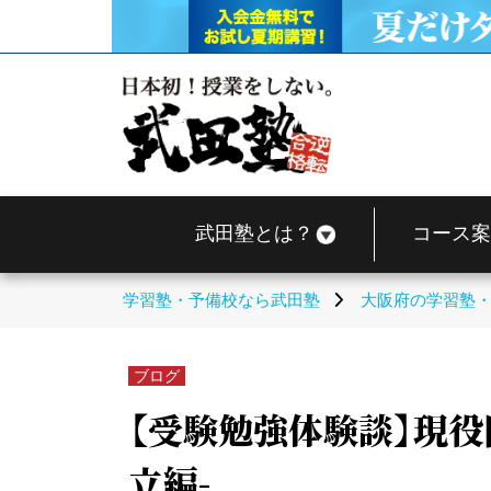
武田塾とは？
コース案
学習塾・予備校なら武田塾
大阪府の学習塾
ブログ
【受験勉強体験談】現役
立編-