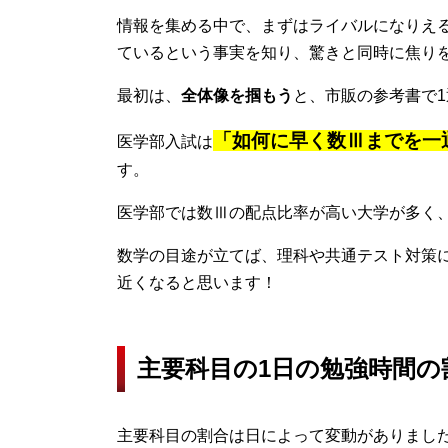
情報を集める中で、まずはライバルになりえ
ているという事実を知り、驚きと同時に焦り
最初は、
全体像を掴もう
と、市販の参考書で
「如何に早く数Ⅲまでを一
医学部入試は
す。
医学部では数Ⅲの配点比率が高い大学が多く
数学の目途が立てば、理科や共通テスト対策
近くなると思います！
主要科目の1日の勉強時間の
主要科目の割合は日によって変動がありました