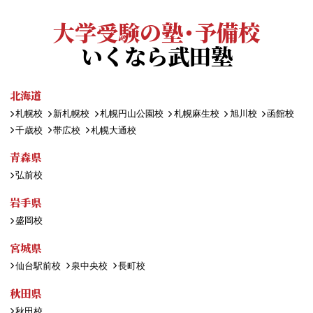
大学受験の塾・予備校
いくなら武田塾
北海道
札幌校
新札幌校
札幌円山公園校
札幌麻生校
旭川校
函館校
千歳校
帯広校
札幌大通校
青森県
弘前校
岩手県
盛岡校
宮城県
仙台駅前校
泉中央校
長町校
秋田県
秋田校