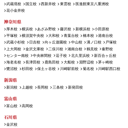
武蔵境校
国立校
西新井校
東雲校
医進館東京八重洲校
花小金井校
神奈川県
厚木校
横浜校
あざみ野校
藤沢校
新横浜校
小田原校
平塚校
横須賀中央校
大和校
青葉台校
橋本校
港南台校
武蔵小杉校
日吉校
向ヶ丘遊園校
中山校
溝ノ口校
戸塚校
上大岡校
金沢文庫校
二俣川校
湘南台校
鶴見校
秦野校
センター南校
中央林間校
逗子校
北久里浜校
新百合ヶ丘校
海老名校
長津田校
鹿島田校
大船校
淵野辺校
茅ヶ崎校
鷺沼校
杉田校
保土ヶ谷校
川崎駅前校
菊名校
川崎駅西口校
新潟県
新潟校
上越校
長岡校
三条校
新発田校
富山県
富山校
高岡校
石川県
金沢校