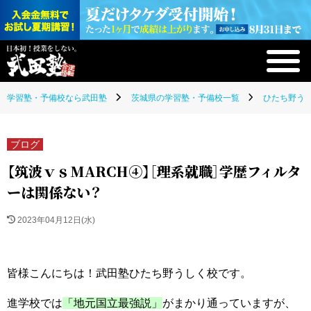
学習塾・予備校なら武田塾
茨城県の学習塾・予備校一覧
ひたち野うし
ブログ
【筑波ｖｓMARCH④】［理系就職］学歴フィルタ
ーは関係ない？
2023年04月12日(水)
皆様こんにちは！武田塾ひたち野うしく校です。
進学校では
「地元国立最強説」
がまかり通っていますが、