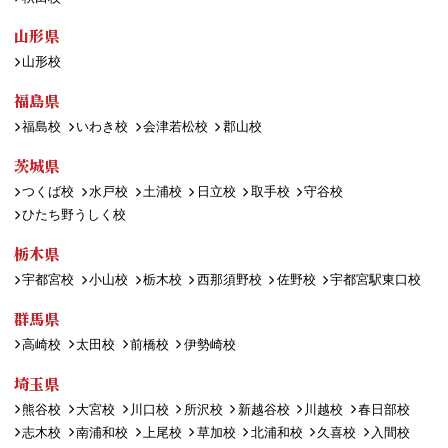
山形県
山形校
福島県
福島校
いわき校
会津若松校
郡山校
茨城県
つくば校
水戸校
土浦校
日立校
取手校
守谷校
ひたち野うしく校
栃木県
宇都宮校
小山校
栃木校
西那須野校
佐野校
宇都宮駅東口校
群馬県
高崎校
太田校
前橋校
伊勢崎校
埼玉県
熊谷校
大宮校
川口校
所沢校
新越谷校
川越校
春日部校
志木校
南浦和校
上尾校
草加校
北浦和校
久喜校
入間校