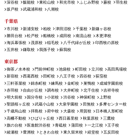
深谷校
飯能校
東松山校
和光市校
ふじみ野校
蕨校
羽生校
坂戸校
武蔵浦和校
八潮校
千葉県
市川校
新浦安校
柏校
津田沼校
千葉校
新鎌ヶ谷校
勝田台校
松戸校
船橋校
成田校
南流山校
木更津校
海浜幕張校
茂原校
稲毛校
八千代緑が丘校
印西牧の原校
五井校
鎌取校
我孫子校
蘇我校
東京都
御茶ノ水本校
門前仲町校
池袋校
町田校
立川校
高田馬場校
新宿校
西葛西校
田町校
八王子校
四谷校
荻窪校
三軒茶屋校
錦糸町校
練馬校
金町校
巣鴨校
成城学園前校
赤羽校
自由が丘校
調布校
大井町校
北千住校
吉祥寺校
明大前校
国分寺校
小岩校
渋谷校
神保町校
上野校
聖蹟桜ヶ丘校
武蔵小山校
大泉学園校
田無校
多摩センター校
千歳烏山校
拝島校
府中校
大森校
用賀校
日本橋人形町校
高幡不動校
ひばりヶ丘校
西日暮里校
秋葉原校
三鷹校
旗の台校
医進館渋谷校
青砥校
蒲田校
一之江校
王子校
綾瀬校
豊洲校
ときわ台校
東久留米校
経堂校
五反田校