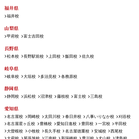
福井県
福井校
山梨県
甲府校
富士吉田校
長野県
松本校
長野駅前校
上田校
飯田校
佐久校
岐阜県
岐阜校
大垣校
多治見校
各務原校
静岡県
静岡校
浜松校
沼津校
藤枝校
富士校
三島校
愛知県
名古屋校
岡崎校
太田川校
春日井校
八事いりなか校
刈谷校
名古屋星ヶ丘校
豊橋校
愛知日進校
豊田校
一宮校
半田校
大曽根校
小牧校
長久手校
名古屋徳重校
安城校
西尾校
大府校
尾張旭校
江南校
新瑞橋校
豊川校
犬山校
津島校