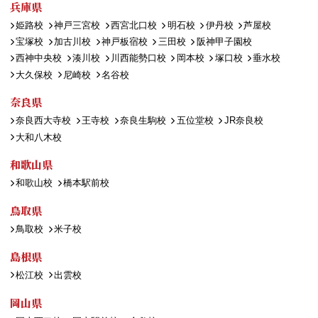
兵庫県
姫路校
神戸三宮校
西宮北口校
明石校
伊丹校
芦屋校
宝塚校
加古川校
神戸板宿校
三田校
阪神甲子園校
西神中央校
湊川校
川西能勢口校
岡本校
塚口校
垂水校
大久保校
尼崎校
名谷校
奈良県
奈良西大寺校
王寺校
奈良生駒校
五位堂校
JR奈良校
大和八木校
和歌山県
和歌山校
橋本駅前校
鳥取県
鳥取校
米子校
島根県
松江校
出雲校
岡山県