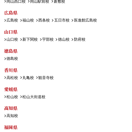
岡山西口校
岡山駅前校
倉敷校
広島県
広島校
福山校
西条校
五日市校
医進館広島校
山口県
山口校
新下関校
宇部校
徳山校
防府校
徳島県
徳島校
香川県
高松校
丸亀校
観音寺校
愛媛県
松山校
松山大街道校
高知県
高知校
福岡県