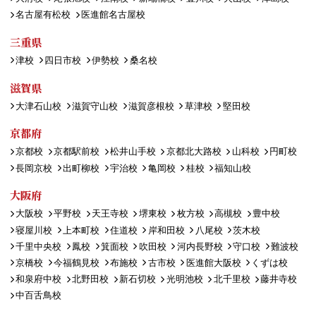
名古屋有松校
医進館名古屋校
三重県
津校
四日市校
伊勢校
桑名校
滋賀県
大津石山校
滋賀守山校
滋賀彦根校
草津校
堅田校
京都府
京都校
京都駅前校
松井山手校
京都北大路校
山科校
円町校
長岡京校
出町柳校
宇治校
亀岡校
桂校
福知山校
大阪府
大阪校
平野校
天王寺校
堺東校
枚方校
高槻校
豊中校
寝屋川校
上本町校
住道校
岸和田校
八尾校
茨木校
千里中央校
鳳校
箕面校
吹田校
河内長野校
守口校
難波校
京橋校
今福鶴見校
布施校
古市校
医進館大阪校
くずは校
和泉府中校
北野田校
新石切校
光明池校
北千里校
藤井寺校
中百舌鳥校