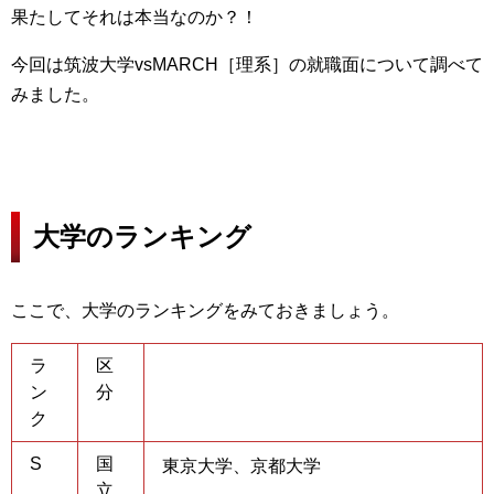
果たしてそれは本当なのか？！
今回は筑波大学vsMARCH［理系］の就職面について調べて
みました。
大学のランキング
ここで、大学のランキングをみておきましょう。
ラ
区
ン
分
ク
S
国
東京大学、京都大学
立