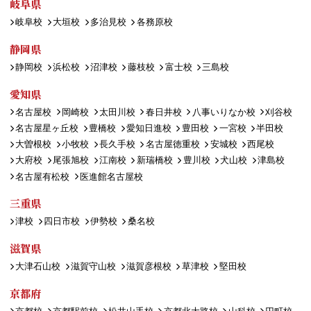
岐阜県
岐阜校
大垣校
多治見校
各務原校
静岡県
静岡校
浜松校
沼津校
藤枝校
富士校
三島校
愛知県
名古屋校
岡崎校
太田川校
春日井校
八事いりなか校
刈谷校
名古屋星ヶ丘校
豊橋校
愛知日進校
豊田校
一宮校
半田校
大曽根校
小牧校
長久手校
名古屋徳重校
安城校
西尾校
大府校
尾張旭校
江南校
新瑞橋校
豊川校
犬山校
津島校
名古屋有松校
医進館名古屋校
三重県
津校
四日市校
伊勢校
桑名校
滋賀県
大津石山校
滋賀守山校
滋賀彦根校
草津校
堅田校
京都府