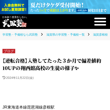
学習塾・予備校なら武田塾
滋賀県の学習塾・予備校一覧
滋賀彦根校(
ブログ
【逆転合格】入塾してたった３か月で偏差値約
10UPの翔西館高校の生徒の様子✨
2024年11月22日(金)
JR東海道本線琵琶湖線彦根駅