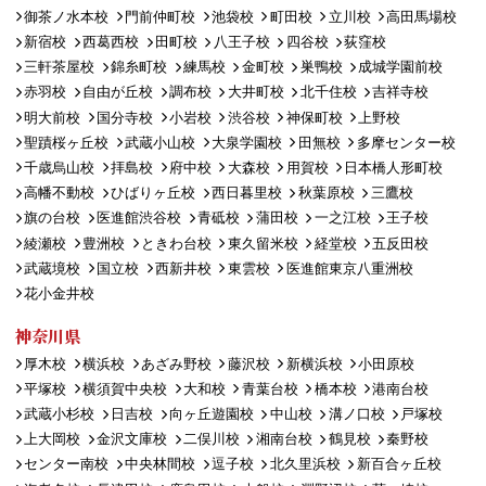
御茶ノ水本校
門前仲町校
池袋校
町田校
立川校
高田馬場校
新宿校
西葛西校
田町校
八王子校
四谷校
荻窪校
三軒茶屋校
錦糸町校
練馬校
金町校
巣鴨校
成城学園前校
赤羽校
自由が丘校
調布校
大井町校
北千住校
吉祥寺校
明大前校
国分寺校
小岩校
渋谷校
神保町校
上野校
聖蹟桜ヶ丘校
武蔵小山校
大泉学園校
田無校
多摩センター校
千歳烏山校
拝島校
府中校
大森校
用賀校
日本橋人形町校
高幡不動校
ひばりヶ丘校
西日暮里校
秋葉原校
三鷹校
旗の台校
医進館渋谷校
青砥校
蒲田校
一之江校
王子校
綾瀬校
豊洲校
ときわ台校
東久留米校
経堂校
五反田校
武蔵境校
国立校
西新井校
東雲校
医進館東京八重洲校
花小金井校
神奈川県
厚木校
横浜校
あざみ野校
藤沢校
新横浜校
小田原校
平塚校
横須賀中央校
大和校
青葉台校
橋本校
港南台校
武蔵小杉校
日吉校
向ヶ丘遊園校
中山校
溝ノ口校
戸塚校
上大岡校
金沢文庫校
二俣川校
湘南台校
鶴見校
秦野校
センター南校
中央林間校
逗子校
北久里浜校
新百合ヶ丘校