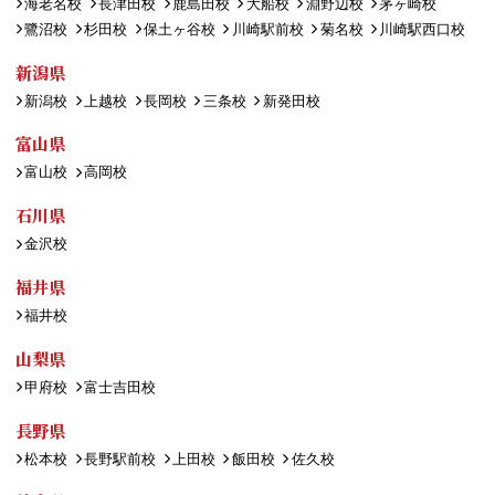
海老名校
長津田校
鹿島田校
大船校
淵野辺校
茅ヶ崎校
鷺沼校
杉田校
保土ヶ谷校
川崎駅前校
菊名校
川崎駅西口校
新潟県
新潟校
上越校
長岡校
三条校
新発田校
富山県
富山校
高岡校
石川県
金沢校
福井県
福井校
山梨県
甲府校
富士吉田校
長野県
松本校
長野駅前校
上田校
飯田校
佐久校