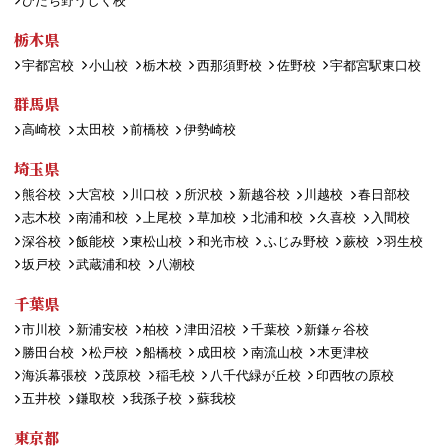
ひたち野うしく校
栃木県
宇都宮校
小山校
栃木校
西那須野校
佐野校
宇都宮駅東口校
群馬県
高崎校
太田校
前橋校
伊勢崎校
埼玉県
熊谷校
大宮校
川口校
所沢校
新越谷校
川越校
春日部校
志木校
南浦和校
上尾校
草加校
北浦和校
久喜校
入間校
深谷校
飯能校
東松山校
和光市校
ふじみ野校
蕨校
羽生校
坂戸校
武蔵浦和校
八潮校
千葉県
市川校
新浦安校
柏校
津田沼校
千葉校
新鎌ヶ谷校
勝田台校
松戸校
船橋校
成田校
南流山校
木更津校
海浜幕張校
茂原校
稲毛校
八千代緑が丘校
印西牧の原校
五井校
鎌取校
我孫子校
蘇我校
東京都