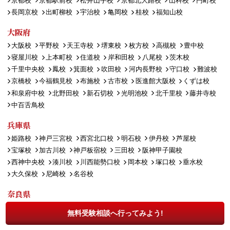
京都校
京都駅前校
松井山手校
京都北大路校
山科校
円町校
長岡京校
出町柳校
宇治校
亀岡校
桂校
福知山校
大阪府
大阪校
平野校
天王寺校
堺東校
枚方校
高槻校
豊中校
寝屋川校
上本町校
住道校
岸和田校
八尾校
茨木校
千里中央校
鳳校
箕面校
吹田校
河内長野校
守口校
難波校
京橋校
今福鶴見校
布施校
古市校
医進館大阪校
くずは校
和泉府中校
北野田校
新石切校
光明池校
北千里校
藤井寺校
中百舌鳥校
兵庫県
姫路校
神戸三宮校
西宮北口校
明石校
伊丹校
芦屋校
宝塚校
加古川校
神戸板宿校
三田校
阪神甲子園校
西神中央校
湊川校
川西能勢口校
岡本校
塚口校
垂水校
大久保校
尼崎校
名谷校
奈良県
奈良西大寺校
王寺校
奈良生駒校
五位堂校
JR奈良校
無料受験相談へ行ってみよう!
大和八木校