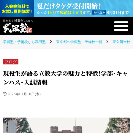
学習塾・予備校なら武田塾
東京都の学習塾・予備校一覧
東久留米校(
ブログ
現役生が語る立教大学の魅力と特徴！学部・キャ
ンパス・入試情報
2026年07月16日(木)