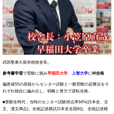
武田塾東久留米校校舎長。
参考書学習
で受験に挑み
早稲田大学
、
上智大学
に
W合格
偏差値55の高校からセンター試験と一般受験の必勝法をそ
れぞれ独自に編み出し、戦略と努力で逆転合格。
■受験生時代：当時のセンター試験得点率94%(日本史、古
文、漢文満点)、全統記述模試日本史全国8位、全統記述模