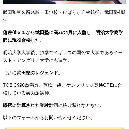
武田塾東久留米校・田無校・ひばりが丘校統括。武田塾4期
生。
偏差値３１
から
武田塾に高3の4月に入塾
し、
明治大学商学
部に現役合格
した。
明治大学入学後、独学でイギリスの国公立大学であるイー
スト・アングリア大学にも進学。
まさに
武田塾のレジェンド
。
TOEIC990点満点、英検一級、ケンブリッジ英検CPEに合
格している実力派講師。
緻密に計算された受験計画
に抜け漏れなどない。
以下のフォームからお問い合わせください。