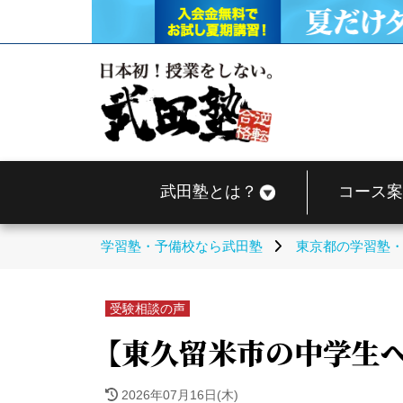
武田塾とは？
コース案
学習塾・予備校なら武田塾
東京都の学習塾
受験相談の声
【東久留米市の中学生
2026年07月16日(木)