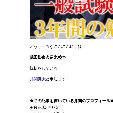
どうも、みなさんこんにちは！
武田塾東久留米校
で
統括をしている
井関真大
と申します！
★この記事を書いている井関のプロフィール
英検®︎1級 合格3回