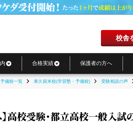
校舎
内
合格実績
保護者の方へ
・予備校一覧
東久留米校(学習塾・予備校)
受験相談の声
へ】高校受験・都立高校一般入試