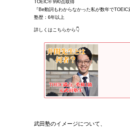
TOEIC®︎ 990点取得
『Be動詞もわからなかった私が数年でTOEI
塾歴：6年以上
詳しくはこちらから👇
武田塾のイメージについて、