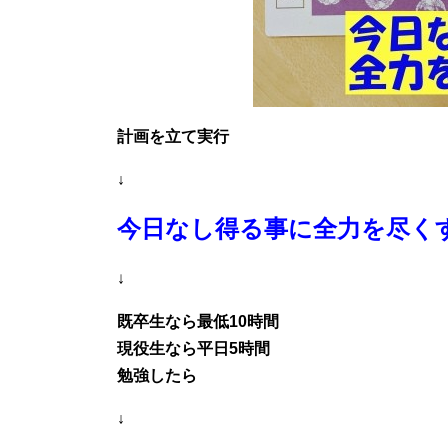
計画を立て
実行
↓
今日なし得る事に全力を尽く
↓
既卒生なら最低10時間
現役生なら平日5時間
勉強したら
↓