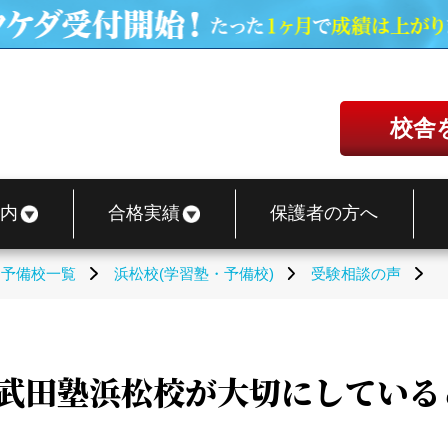
校舎
内
合格実績
保護者の方へ
・予備校一覧
浜松校(学習塾・予備校)
受験相談の声
】武田塾浜松校が大切にしている