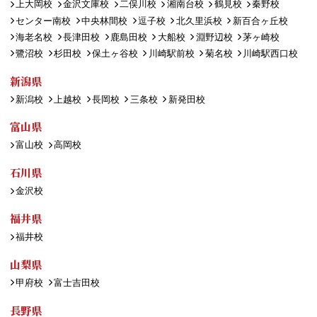
上大岡校
金沢文庫校
二俣川校
湘南台校
鶴見校
秦野校
センター南校
中央林間校
逗子校
北久里浜校
新百合ヶ丘校
海老名校
長津田校
鹿島田校
大船校
淵野辺校
茅ヶ崎校
鷺沼校
杉田校
保土ヶ谷校
川崎駅前校
菊名校
川崎駅西口校
新潟県
新潟校
上越校
長岡校
三条校
新発田校
富山県
富山校
高岡校
石川県
金沢校
福井県
福井校
山梨県
甲府校
富士吉田校
長野県