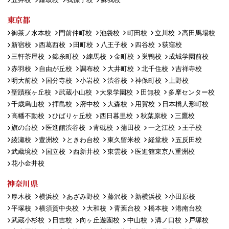
東京都
御茶ノ水本校
門前仲町校
池袋校
町田校
立川校
高田馬場校
新宿校
西葛西校
田町校
八王子校
四谷校
荻窪校
三軒茶屋校
錦糸町校
練馬校
金町校
巣鴨校
成城学園前校
赤羽校
自由が丘校
調布校
大井町校
北千住校
吉祥寺校
明大前校
国分寺校
小岩校
渋谷校
神保町校
上野校
聖蹟桜ヶ丘校
武蔵小山校
大泉学園校
田無校
多摩センター校
千歳烏山校
拝島校
府中校
大森校
用賀校
日本橋人形町校
高幡不動校
ひばりヶ丘校
西日暮里校
秋葉原校
三鷹校
旗の台校
医進館渋谷校
青砥校
蒲田校
一之江校
王子校
綾瀬校
豊洲校
ときわ台校
東久留米校
経堂校
五反田校
武蔵境校
国立校
西新井校
東雲校
医進館東京八重洲校
花小金井校
神奈川県
厚木校
横浜校
あざみ野校
藤沢校
新横浜校
小田原校
平塚校
横須賀中央校
大和校
青葉台校
橋本校
港南台校
武蔵小杉校
日吉校
向ヶ丘遊園校
中山校
溝ノ口校
戸塚校