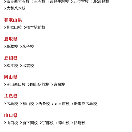
奈良西大寺校
王寺校
奈良生駒校
五位堂校
JR奈良校
大和八木校
和歌山県
和歌山校
橋本駅前校
鳥取県
鳥取校
米子校
島根県
松江校
出雲校
岡山県
岡山西口校
岡山駅前校
倉敷校
広島県
広島校
福山校
西条校
五日市校
医進館広島校
山口県
山口校
新下関校
宇部校
徳山校
防府校