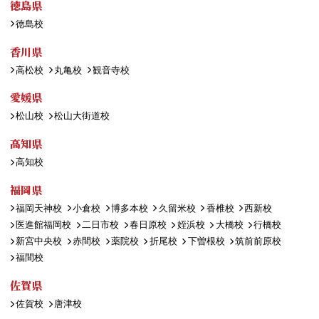
徳島県
徳島校
香川県
高松校
丸亀校
観音寺校
愛媛県
松山校
松山大街道校
高知県
高知校
福岡県
福岡天神校
小倉校
博多本校
久留米校
香椎校
西新校
医進館福岡校
二日市校
春日原校
姪浜校
大橋校
行橋校
新宮中央校
赤間校
薬院校
折尾校
下曽根校
筑前前原校
福間校
佐賀県
佐賀校
唐津校