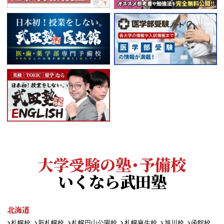
大学受験の塾・予備校
いくなら武田塾
北海道
札幌校
新札幌校
札幌円山公園校
札幌麻生校
旭川校
函館校