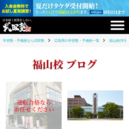
学習塾・予備校なら武田塾
広島県の学習塾・予備校一覧
福山校(学習
福山校 ブログ