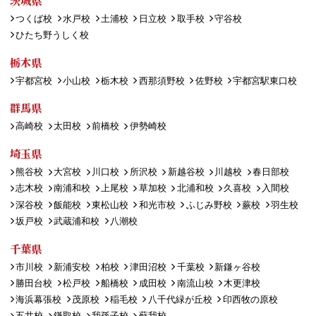
茨城県
つくば校
水戸校
土浦校
日立校
取手校
守谷校
ひたち野うしく校
栃木県
宇都宮校
小山校
栃木校
西那須野校
佐野校
宇都宮駅東口校
群馬県
高崎校
太田校
前橋校
伊勢崎校
埼玉県
熊谷校
大宮校
川口校
所沢校
新越谷校
川越校
春日部校
志木校
南浦和校
上尾校
草加校
北浦和校
久喜校
入間校
深谷校
飯能校
東松山校
和光市校
ふじみ野校
蕨校
羽生校
坂戸校
武蔵浦和校
八潮校
千葉県
市川校
新浦安校
柏校
津田沼校
千葉校
新鎌ヶ谷校
勝田台校
松戸校
船橋校
成田校
南流山校
木更津校
海浜幕張校
茂原校
稲毛校
八千代緑が丘校
印西牧の原校
五井校
鎌取校
我孫子校
蘇我校