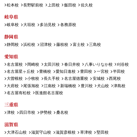
松本校
長野駅前校
上田校
飯田校
佐久校
岐阜県
岐阜校
大垣校
多治見校
各務原校
静岡県
静岡校
浜松校
沼津校
藤枝校
富士校
三島校
愛知県
名古屋校
岡崎校
太田川校
春日井校
八事いりなか校
刈谷校
名古屋星ヶ丘校
豊橋校
愛知日進校
豊田校
一宮校
半田校
大曽根校
小牧校
長久手校
名古屋徳重校
安城校
西尾校
大府校
尾張旭校
江南校
新瑞橋校
豊川校
犬山校
津島校
名古屋有松校
医進館名古屋校
三重県
津校
四日市校
伊勢校
桑名校
滋賀県
大津石山校
滋賀守山校
滋賀彦根校
草津校
堅田校