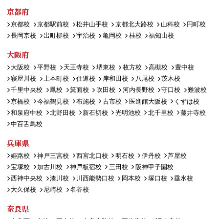
京都府
京都校
京都駅前校
松井山手校
京都北大路校
山科校
円町校
長岡京校
出町柳校
宇治校
亀岡校
桂校
福知山校
大阪府
大阪校
平野校
天王寺校
堺東校
枚方校
高槻校
豊中校
寝屋川校
上本町校
住道校
岸和田校
八尾校
茨木校
千里中央校
鳳校
箕面校
吹田校
河内長野校
守口校
難波校
京橋校
今福鶴見校
布施校
古市校
医進館大阪校
くずは校
和泉府中校
北野田校
新石切校
光明池校
北千里校
藤井寺校
中百舌鳥校
兵庫県
姫路校
神戸三宮校
西宮北口校
明石校
伊丹校
芦屋校
宝塚校
加古川校
神戸板宿校
三田校
阪神甲子園校
西神中央校
湊川校
川西能勢口校
岡本校
塚口校
垂水校
大久保校
尼崎校
名谷校
奈良県