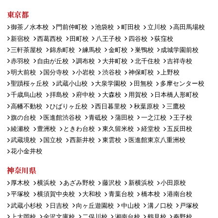
東京都
御茶ノ水本校
門前仲町校
池袋校
町田校
立川校
高田馬場校
新宿校
西葛西校
田町校
八王子校
四谷校
荻窪校
三軒茶屋校
錦糸町校
練馬校
金町校
巣鴨校
成城学園前校
赤羽校
自由が丘校
調布校
大井町校
北千住校
吉祥寺校
明大前校
国分寺校
小岩校
渋谷校
神保町校
上野校
聖蹟桜ヶ丘校
武蔵小山校
大泉学園校
田無校
多摩センター校
千歳烏山校
拝島校
府中校
大森校
用賀校
日本橋人形町校
高幡不動校
ひばりヶ丘校
西日暮里校
秋葉原校
三鷹校
旗の台校
医進館渋谷校
青砥校
蒲田校
一之江校
王子校
綾瀬校
豊洲校
ときわ台校
東久留米校
経堂校
五反田校
武蔵境校
国立校
西新井校
東雲校
医進館東京八重洲校
花小金井校
神奈川県
厚木校
横浜校
あざみ野校
藤沢校
新横浜校
小田原校
平塚校
横須賀中央校
大和校
青葉台校
橋本校
港南台校
武蔵小杉校
日吉校
向ヶ丘遊園校
中山校
溝ノ口校
戸塚校
上大岡校
金沢文庫校
二俣川校
湘南台校
鶴見校
秦野校