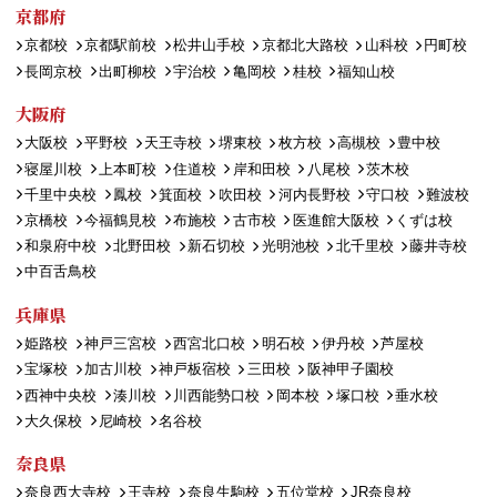
京都府
京都校
京都駅前校
松井山手校
京都北大路校
山科校
円町校
長岡京校
出町柳校
宇治校
亀岡校
桂校
福知山校
大阪府
大阪校
平野校
天王寺校
堺東校
枚方校
高槻校
豊中校
寝屋川校
上本町校
住道校
岸和田校
八尾校
茨木校
千里中央校
鳳校
箕面校
吹田校
河内長野校
守口校
難波校
京橋校
今福鶴見校
布施校
古市校
医進館大阪校
くずは校
和泉府中校
北野田校
新石切校
光明池校
北千里校
藤井寺校
中百舌鳥校
兵庫県
姫路校
神戸三宮校
西宮北口校
明石校
伊丹校
芦屋校
宝塚校
加古川校
神戸板宿校
三田校
阪神甲子園校
西神中央校
湊川校
川西能勢口校
岡本校
塚口校
垂水校
大久保校
尼崎校
名谷校
奈良県
奈良西大寺校
王寺校
奈良生駒校
五位堂校
JR奈良校