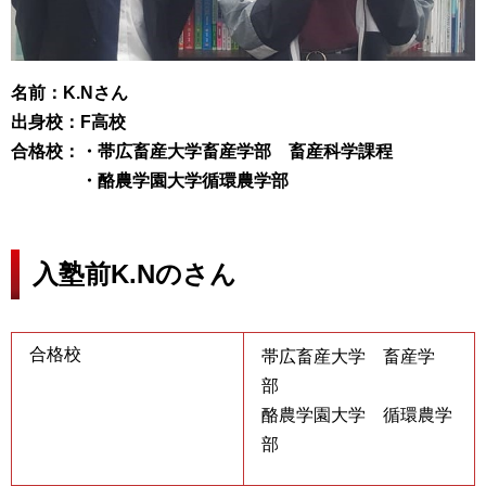
名前：K.Nさん
出身校：F高校
合格校：・帯広畜産大学畜産学部 畜産科学課程
・酪農学園大学循環農学部
入塾前K.Nのさん
合格校
帯広畜産大学 畜産学
部
酪農学園大学 循環農学
部