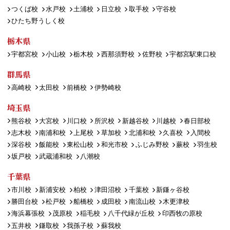
つくば校
水戸校
土浦校
日立校
取手校
守谷校
ひたち野うしく校
栃木県
宇都宮校
小山校
栃木校
西那須野校
佐野校
宇都宮駅東口校
群馬県
高崎校
太田校
前橋校
伊勢崎校
埼玉県
熊谷校
大宮校
川口校
所沢校
新越谷校
川越校
春日部校
志木校
南浦和校
上尾校
草加校
北浦和校
久喜校
入間校
深谷校
飯能校
東松山校
和光市校
ふじみ野校
蕨校
羽生校
坂戸校
武蔵浦和校
八潮校
千葉県
市川校
新浦安校
柏校
津田沼校
千葉校
新鎌ヶ谷校
勝田台校
松戸校
船橋校
成田校
南流山校
木更津校
海浜幕張校
茂原校
稲毛校
八千代緑が丘校
印西牧の原校
五井校
鎌取校
我孫子校
蘇我校