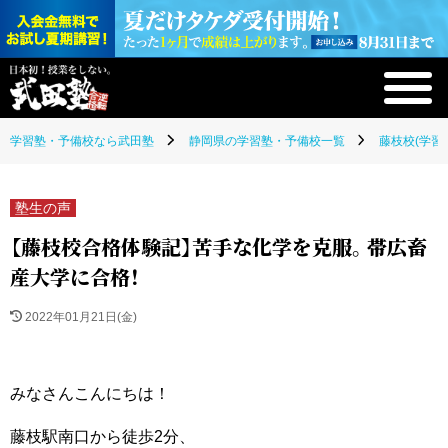
学習塾・予備校なら武田塾
静岡県の学習塾・予備校一覧
藤枝校(学習
塾生の声
【藤枝校合格体験記】苦手な化学を克服。帯広畜
産大学に合格！
2022年01月21日(金)
みなさんこんにちは！
藤枝駅南口から徒歩2分、