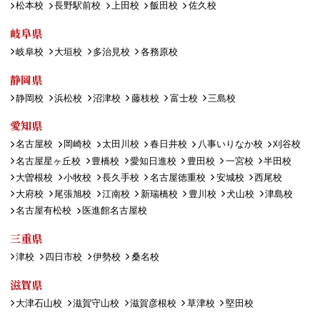
松本校
長野駅前校
上田校
飯田校
佐久校
岐阜県
岐阜校
大垣校
多治見校
各務原校
静岡県
静岡校
浜松校
沼津校
藤枝校
富士校
三島校
愛知県
名古屋校
岡崎校
太田川校
春日井校
八事いりなか校
刈谷校
名古屋星ヶ丘校
豊橋校
愛知日進校
豊田校
一宮校
半田校
大曽根校
小牧校
長久手校
名古屋徳重校
安城校
西尾校
大府校
尾張旭校
江南校
新瑞橋校
豊川校
犬山校
津島校
名古屋有松校
医進館名古屋校
三重県
津校
四日市校
伊勢校
桑名校
滋賀県
大津石山校
滋賀守山校
滋賀彦根校
草津校
堅田校