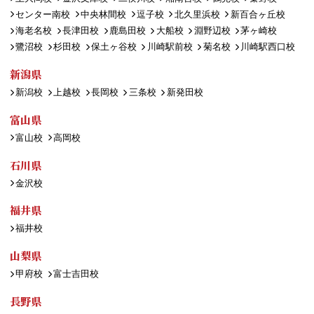
センター南校
中央林間校
逗子校
北久里浜校
新百合ヶ丘校
海老名校
長津田校
鹿島田校
大船校
淵野辺校
茅ヶ崎校
鷺沼校
杉田校
保土ヶ谷校
川崎駅前校
菊名校
川崎駅西口校
新潟県
新潟校
上越校
長岡校
三条校
新発田校
富山県
富山校
高岡校
石川県
金沢校
福井県
福井校
山梨県
甲府校
富士吉田校
長野県