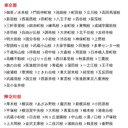
東京都
御茶ノ水本校
門前仲町校
池袋校
町田校
立川校
高田馬場校
新宿校
西葛西校
田町校
八王子校
四谷校
荻窪校
三軒茶屋校
錦糸町校
練馬校
金町校
巣鴨校
成城学園前校
赤羽校
自由が丘校
調布校
大井町校
北千住校
吉祥寺校
明大前校
国分寺校
小岩校
渋谷校
神保町校
上野校
聖蹟桜ヶ丘校
武蔵小山校
大泉学園校
田無校
多摩センター校
千歳烏山校
拝島校
府中校
大森校
用賀校
日本橋人形町校
高幡不動校
ひばりヶ丘校
西日暮里校
秋葉原校
三鷹校
旗の台校
医進館渋谷校
青砥校
蒲田校
一之江校
王子校
綾瀬校
豊洲校
ときわ台校
東久留米校
経堂校
五反田校
武蔵境校
国立校
西新井校
東雲校
医進館東京八重洲校
花小金井校
神奈川県
厚木校
横浜校
あざみ野校
藤沢校
新横浜校
小田原校
平塚校
横須賀中央校
大和校
青葉台校
橋本校
港南台校
武蔵小杉校
日吉校
向ヶ丘遊園校
中山校
溝ノ口校
戸塚校
上大岡校
金沢文庫校
二俣川校
湘南台校
鶴見校
秦野校