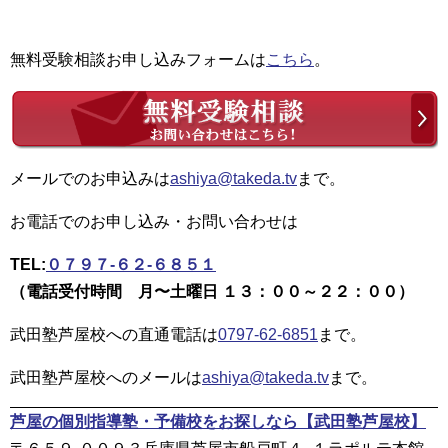
無料受験相談お申し込みフォームは
こちら
。
メールでのお申込みは
ashiya@takeda.tv
まで。
お電話でのお申し込み・お問い合わせは
TEL:
０７９７-６２-６８５１
（電話受付時間 月〜土曜日 １３：００～２２：００）
武田塾芦屋校への直通電話は
0797-62-6851
まで。
武田塾芦屋校へのメールは
ashiya@takeda.tv
まで。
芦屋の個別指導塾・予備校をお探しなら
【武田塾芦屋校】