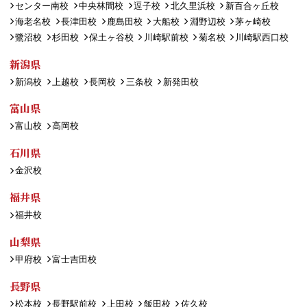
センター南校
中央林間校
逗子校
北久里浜校
新百合ヶ丘校
海老名校
長津田校
鹿島田校
大船校
淵野辺校
茅ヶ崎校
鷺沼校
杉田校
保土ヶ谷校
川崎駅前校
菊名校
川崎駅西口校
新潟県
新潟校
上越校
長岡校
三条校
新発田校
富山県
富山校
高岡校
石川県
金沢校
福井県
福井校
山梨県
甲府校
富士吉田校
長野県
松本校
長野駅前校
上田校
飯田校
佐久校