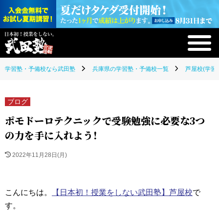
学習塾・予備校なら武田塾
兵庫県の学習塾・予備校一覧
芦屋校(学習
ブログ
ポモドーロテクニックで受験勉強に必要な3つ
の力を手に入れよう！
2022年11月28日(月)
こんにちは。
【日本初！授業をしない武田塾】芦屋校
で
す。