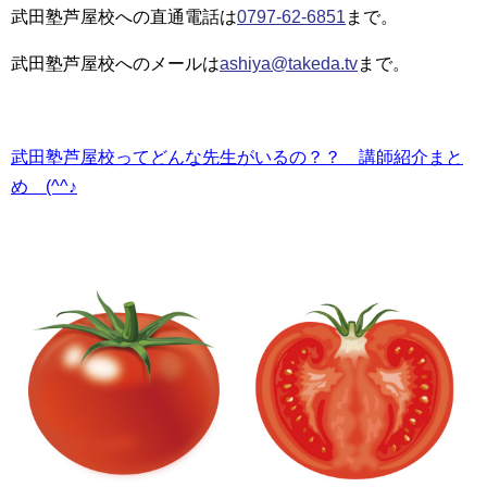
武田塾芦屋校への直通電話は
0797-62-6851
まで。
武田塾芦屋校へのメールは
ashiya@takeda.tv
まで。
武田塾芦屋校ってどんな先生がいるの？？ 講師紹介まと
め (^^♪