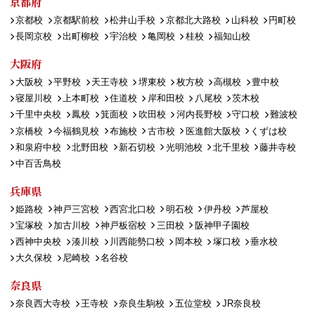
京都府
京都校
京都駅前校
松井山手校
京都北大路校
山科校
円町校
長岡京校
出町柳校
宇治校
亀岡校
桂校
福知山校
大阪府
大阪校
平野校
天王寺校
堺東校
枚方校
高槻校
豊中校
寝屋川校
上本町校
住道校
岸和田校
八尾校
茨木校
千里中央校
鳳校
箕面校
吹田校
河内長野校
守口校
難波校
京橋校
今福鶴見校
布施校
古市校
医進館大阪校
くずは校
和泉府中校
北野田校
新石切校
光明池校
北千里校
藤井寺校
中百舌鳥校
兵庫県
姫路校
神戸三宮校
西宮北口校
明石校
伊丹校
芦屋校
宝塚校
加古川校
神戸板宿校
三田校
阪神甲子園校
西神中央校
湊川校
川西能勢口校
岡本校
塚口校
垂水校
大久保校
尼崎校
名谷校
奈良県
奈良西大寺校
王寺校
奈良生駒校
五位堂校
JR奈良校