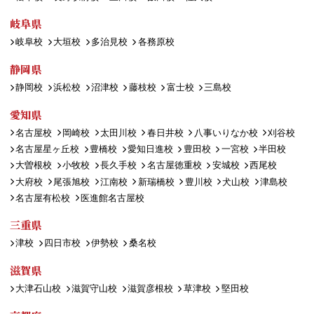
岐阜県
岐阜校
大垣校
多治見校
各務原校
静岡県
静岡校
浜松校
沼津校
藤枝校
富士校
三島校
愛知県
名古屋校
岡崎校
太田川校
春日井校
八事いりなか校
刈谷校
名古屋星ヶ丘校
豊橋校
愛知日進校
豊田校
一宮校
半田校
大曽根校
小牧校
長久手校
名古屋徳重校
安城校
西尾校
大府校
尾張旭校
江南校
新瑞橋校
豊川校
犬山校
津島校
名古屋有松校
医進館名古屋校
三重県
津校
四日市校
伊勢校
桑名校
滋賀県
大津石山校
滋賀守山校
滋賀彦根校
草津校
堅田校