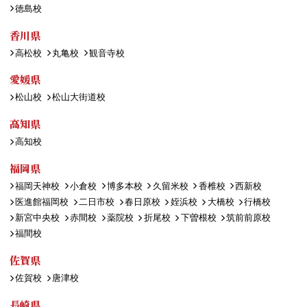
徳島校
香川県
高松校
丸亀校
観音寺校
愛媛県
松山校
松山大街道校
高知県
高知校
福岡県
福岡天神校
小倉校
博多本校
久留米校
香椎校
西新校
医進館福岡校
二日市校
春日原校
姪浜校
大橋校
行橋校
新宮中央校
赤間校
薬院校
折尾校
下曽根校
筑前前原校
福間校
佐賀県
佐賀校
唐津校
長崎県