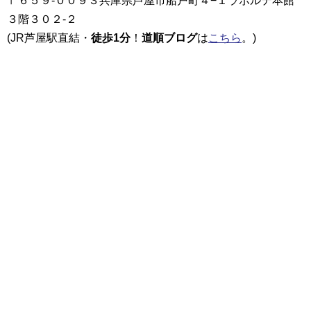
〒６５９-００９３兵庫県芦屋市船戸町４−１ラポルテ本館
３階３０２-２
(JR芦屋駅直結・
徒歩1分
！
道順ブログ
は
こちら
。)