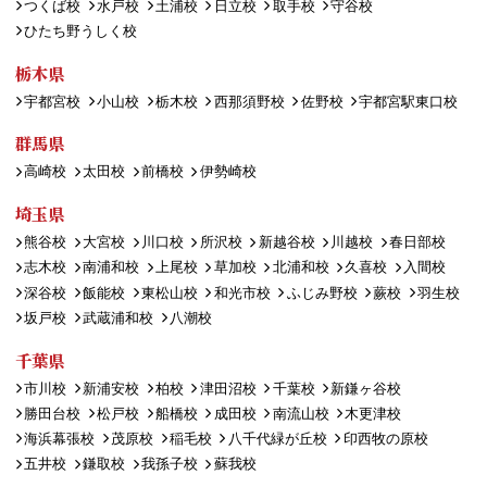
つくば校
水戸校
土浦校
日立校
取手校
守谷校
ひたち野うしく校
栃木県
宇都宮校
小山校
栃木校
西那須野校
佐野校
宇都宮駅東口校
群馬県
高崎校
太田校
前橋校
伊勢崎校
埼玉県
熊谷校
大宮校
川口校
所沢校
新越谷校
川越校
春日部校
志木校
南浦和校
上尾校
草加校
北浦和校
久喜校
入間校
深谷校
飯能校
東松山校
和光市校
ふじみ野校
蕨校
羽生校
坂戸校
武蔵浦和校
八潮校
千葉県
市川校
新浦安校
柏校
津田沼校
千葉校
新鎌ヶ谷校
勝田台校
松戸校
船橋校
成田校
南流山校
木更津校
海浜幕張校
茂原校
稲毛校
八千代緑が丘校
印西牧の原校
五井校
鎌取校
我孫子校
蘇我校