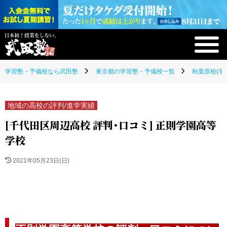
学習塾・予備校なら武田塾
東京都の学習塾・予備校一覧
秋葉原校(学
地域の高校の評判/進学実績
[千代田区周辺高校 評判・口コミ] 正則学園高等
学校
2021年05月23日(日)