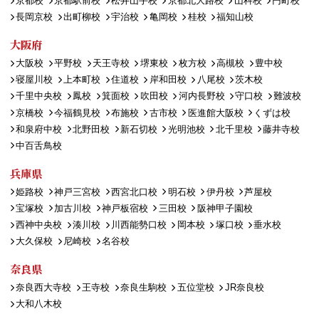
京都校
京都駅前校
松井山手校
京都北大路校
山科校
円町校
長岡京校
出町柳校
宇治校
亀岡校
桂校
福知山校
大阪府
大阪校
平野校
天王寺校
堺東校
枚方校
高槻校
豊中校
寝屋川校
上本町校
住道校
岸和田校
八尾校
茨木校
千里中央校
鳳校
箕面校
吹田校
河内長野校
守口校
難波校
京橋校
今福鶴見校
布施校
古市校
医進館大阪校
くずは校
和泉府中校
北野田校
新石切校
光明池校
北千里校
藤井寺校
中百舌鳥校
兵庫県
姫路校
神戸三宮校
西宮北口校
明石校
伊丹校
芦屋校
宝塚校
加古川校
神戸板宿校
三田校
阪神甲子園校
西神中央校
湊川校
川西能勢口校
岡本校
塚口校
垂水校
大久保校
尼崎校
名谷校
奈良県
奈良西大寺校
王寺校
奈良生駒校
五位堂校
JR奈良校
大和八木校