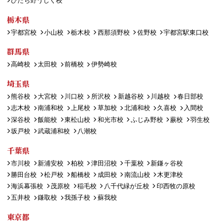
ひたち野うしく校
栃木県
宇都宮校
小山校
栃木校
西那須野校
佐野校
宇都宮駅東口校
群馬県
高崎校
太田校
前橋校
伊勢崎校
埼玉県
熊谷校
大宮校
川口校
所沢校
新越谷校
川越校
春日部校
志木校
南浦和校
上尾校
草加校
北浦和校
久喜校
入間校
深谷校
飯能校
東松山校
和光市校
ふじみ野校
蕨校
羽生校
坂戸校
武蔵浦和校
八潮校
千葉県
市川校
新浦安校
柏校
津田沼校
千葉校
新鎌ヶ谷校
勝田台校
松戸校
船橋校
成田校
南流山校
木更津校
海浜幕張校
茂原校
稲毛校
八千代緑が丘校
印西牧の原校
五井校
鎌取校
我孫子校
蘇我校
東京都