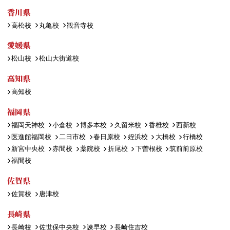
香川県
高松校
丸亀校
観音寺校
愛媛県
松山校
松山大街道校
高知県
高知校
福岡県
福岡天神校
小倉校
博多本校
久留米校
香椎校
西新校
医進館福岡校
二日市校
春日原校
姪浜校
大橋校
行橋校
新宮中央校
赤間校
薬院校
折尾校
下曽根校
筑前前原校
福間校
佐賀県
佐賀校
唐津校
長崎県
長崎校
佐世保中央校
諫早校
長崎住吉校