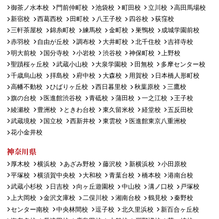
御茶ノ水本校
門前仲町校
池袋校
町田校
立川校
高田馬場校
新宿校
西葛西校
田町校
八王子校
四谷校
荻窪校
三軒茶屋校
錦糸町校
練馬校
金町校
巣鴨校
成城学園前校
赤羽校
自由が丘校
調布校
大井町校
北千住校
吉祥寺校
明大前校
国分寺校
小岩校
渋谷校
神保町校
上野校
聖蹟桜ヶ丘校
武蔵小山校
大泉学園校
田無校
多摩センター校
千歳烏山校
拝島校
府中校
大森校
用賀校
日本橋人形町校
高幡不動校
ひばりヶ丘校
西日暮里校
秋葉原校
三鷹校
旗の台校
医進館渋谷校
青砥校
蒲田校
一之江校
王子校
綾瀬校
豊洲校
ときわ台校
東久留米校
経堂校
五反田校
武蔵境校
国立校
西新井校
東雲校
医進館東京八重洲校
花小金井校
神奈川県
厚木校
横浜校
あざみ野校
藤沢校
新横浜校
小田原校
平塚校
横須賀中央校
大和校
青葉台校
橋本校
港南台校
武蔵小杉校
日吉校
向ヶ丘遊園校
中山校
溝ノ口校
戸塚校
上大岡校
金沢文庫校
二俣川校
湘南台校
鶴見校
秦野校
センター南校
中央林間校
逗子校
北久里浜校
新百合ヶ丘校