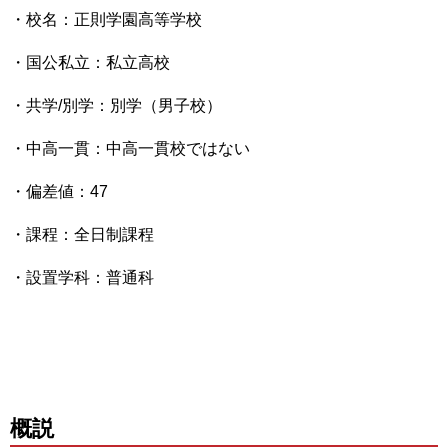
・校名：正則学園高等学校
・国公私立：私立高校
・共学/別学：別学（男子校）
・中高一貫：中高一貫校ではない
・偏差値：47
・課程：全日制課程
・設置学科：普通科
概説