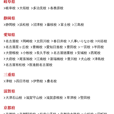
岐阜県
岐阜校
大垣校
多治見校
各務原校
静岡県
静岡校
浜松校
沼津校
藤枝校
富士校
三島校
愛知県
名古屋校
岡崎校
太田川校
春日井校
八事いりなか校
刈谷校
名古屋星ヶ丘校
豊橋校
愛知日進校
豊田校
一宮校
半田校
大曽根校
小牧校
長久手校
名古屋徳重校
安城校
西尾校
大府校
尾張旭校
江南校
新瑞橋校
豊川校
犬山校
津島校
名古屋有松校
医進館名古屋校
三重県
津校
四日市校
伊勢校
桑名校
滋賀県
大津石山校
滋賀守山校
滋賀彦根校
草津校
堅田校
京都府