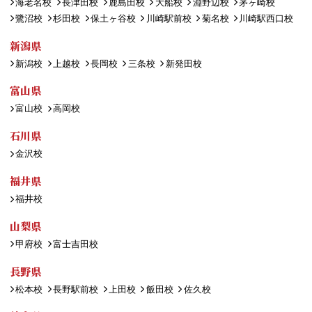
海老名校
長津田校
鹿島田校
大船校
淵野辺校
茅ヶ崎校
鷺沼校
杉田校
保土ヶ谷校
川崎駅前校
菊名校
川崎駅西口校
新潟県
新潟校
上越校
長岡校
三条校
新発田校
富山県
富山校
高岡校
石川県
金沢校
福井県
福井校
山梨県
甲府校
富士吉田校
長野県
松本校
長野駅前校
上田校
飯田校
佐久校