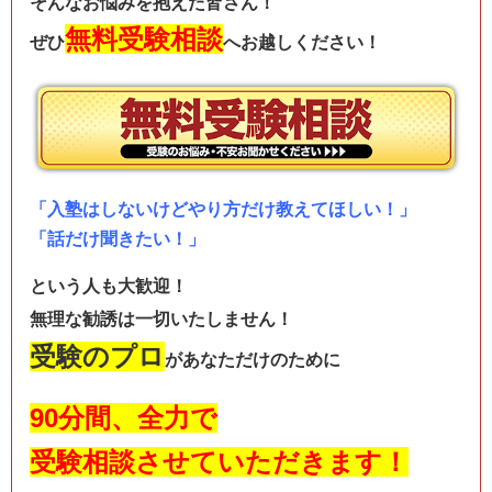
そんなお悩みを抱えた皆さん！
無料受験相談
ぜひ
へお越しください！
「入塾はしないけどやり方だけ教えてほしい！」
「話だけ聞きたい！」
という人も
大歓迎
！
無理な勧誘は一切いたしません！
受験のプロ
があなただけのために
90分間、全力で
受験相談させていただきます！