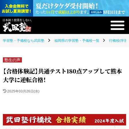
学習塾・予備校なら武田塾
福岡県の学習塾・予備校一覧
行橋校(学習
塾生の声
【合格体験記】共通テスト180点アップして熊本
大学に逆転合格！
2025年03月26日(水)