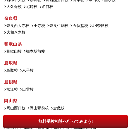
大久保校
尼崎校
名谷校
奈良県
奈良西大寺校
王寺校
奈良生駒校
五位堂校
JR奈良校
大和八木校
和歌山県
和歌山校
橋本駅前校
鳥取県
鳥取校
米子校
島根県
松江校
出雲校
岡山県
岡山西口校
岡山駅前校
倉敷校
広島県
無料受験相談へ行ってみよう!
広島校
福山校
西条校
五日市校
医進館広島校