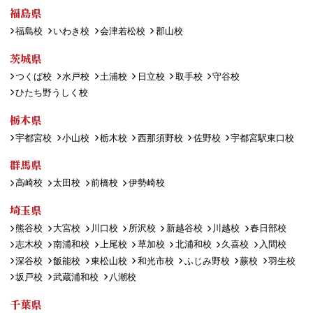
福島県
福島校
いわき校
会津若松校
郡山校
茨城県
つくば校
水戸校
土浦校
日立校
取手校
守谷校
ひたち野うしく校
栃木県
宇都宮校
小山校
栃木校
西那須野校
佐野校
宇都宮駅東口校
群馬県
高崎校
太田校
前橋校
伊勢崎校
埼玉県
熊谷校
大宮校
川口校
所沢校
新越谷校
川越校
春日部校
志木校
南浦和校
上尾校
草加校
北浦和校
久喜校
入間校
深谷校
飯能校
東松山校
和光市校
ふじみ野校
蕨校
羽生校
坂戸校
武蔵浦和校
八潮校
千葉県