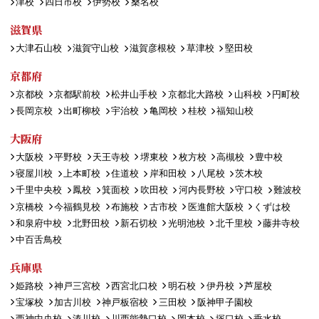
津校
四日市校
伊勢校
桑名校
滋賀県
大津石山校
滋賀守山校
滋賀彦根校
草津校
堅田校
京都府
京都校
京都駅前校
松井山手校
京都北大路校
山科校
円町校
長岡京校
出町柳校
宇治校
亀岡校
桂校
福知山校
大阪府
大阪校
平野校
天王寺校
堺東校
枚方校
高槻校
豊中校
寝屋川校
上本町校
住道校
岸和田校
八尾校
茨木校
千里中央校
鳳校
箕面校
吹田校
河内長野校
守口校
難波校
京橋校
今福鶴見校
布施校
古市校
医進館大阪校
くずは校
和泉府中校
北野田校
新石切校
光明池校
北千里校
藤井寺校
中百舌鳥校
兵庫県
姫路校
神戸三宮校
西宮北口校
明石校
伊丹校
芦屋校
宝塚校
加古川校
神戸板宿校
三田校
阪神甲子園校
西神中央校
湊川校
川西能勢口校
岡本校
塚口校
垂水校