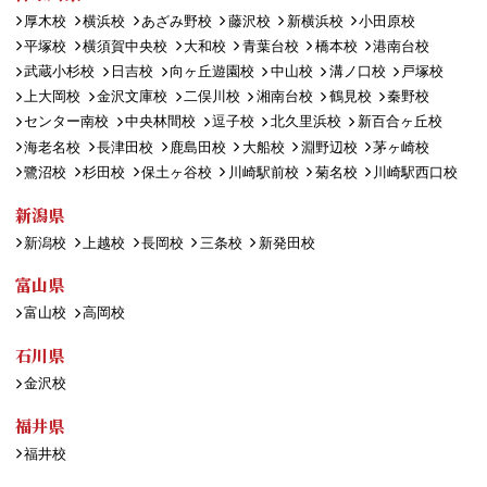
厚木校
横浜校
あざみ野校
藤沢校
新横浜校
小田原校
平塚校
横須賀中央校
大和校
青葉台校
橋本校
港南台校
武蔵小杉校
日吉校
向ヶ丘遊園校
中山校
溝ノ口校
戸塚校
上大岡校
金沢文庫校
二俣川校
湘南台校
鶴見校
秦野校
センター南校
中央林間校
逗子校
北久里浜校
新百合ヶ丘校
海老名校
長津田校
鹿島田校
大船校
淵野辺校
茅ヶ崎校
鷺沼校
杉田校
保土ヶ谷校
川崎駅前校
菊名校
川崎駅西口校
新潟県
新潟校
上越校
長岡校
三条校
新発田校
富山県
富山校
高岡校
石川県
金沢校
福井県
福井校