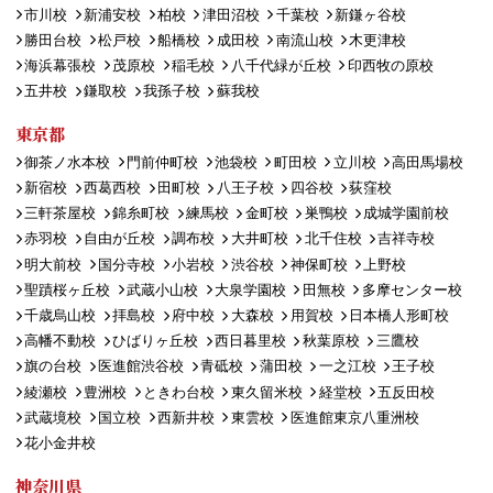
市川校
新浦安校
柏校
津田沼校
千葉校
新鎌ヶ谷校
勝田台校
松戸校
船橋校
成田校
南流山校
木更津校
海浜幕張校
茂原校
稲毛校
八千代緑が丘校
印西牧の原校
五井校
鎌取校
我孫子校
蘇我校
東京都
御茶ノ水本校
門前仲町校
池袋校
町田校
立川校
高田馬場校
新宿校
西葛西校
田町校
八王子校
四谷校
荻窪校
三軒茶屋校
錦糸町校
練馬校
金町校
巣鴨校
成城学園前校
赤羽校
自由が丘校
調布校
大井町校
北千住校
吉祥寺校
明大前校
国分寺校
小岩校
渋谷校
神保町校
上野校
聖蹟桜ヶ丘校
武蔵小山校
大泉学園校
田無校
多摩センター校
千歳烏山校
拝島校
府中校
大森校
用賀校
日本橋人形町校
高幡不動校
ひばりヶ丘校
西日暮里校
秋葉原校
三鷹校
旗の台校
医進館渋谷校
青砥校
蒲田校
一之江校
王子校
綾瀬校
豊洲校
ときわ台校
東久留米校
経堂校
五反田校
武蔵境校
国立校
西新井校
東雲校
医進館東京八重洲校
花小金井校
神奈川県