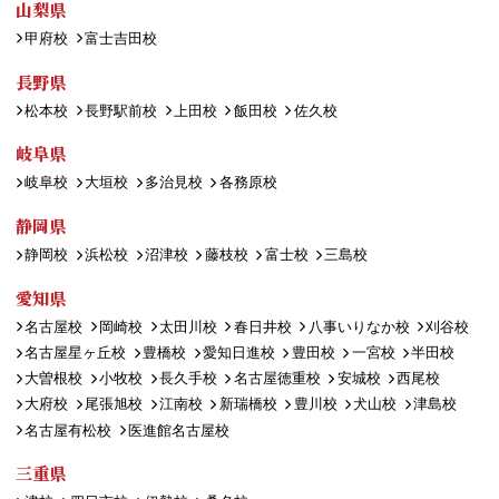
山梨県
甲府校
富士吉田校
長野県
松本校
長野駅前校
上田校
飯田校
佐久校
岐阜県
岐阜校
大垣校
多治見校
各務原校
静岡県
静岡校
浜松校
沼津校
藤枝校
富士校
三島校
愛知県
名古屋校
岡崎校
太田川校
春日井校
八事いりなか校
刈谷校
名古屋星ヶ丘校
豊橋校
愛知日進校
豊田校
一宮校
半田校
大曽根校
小牧校
長久手校
名古屋徳重校
安城校
西尾校
大府校
尾張旭校
江南校
新瑞橋校
豊川校
犬山校
津島校
名古屋有松校
医進館名古屋校
三重県