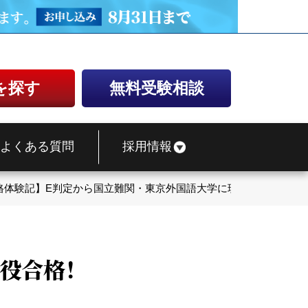
を探す
無料受験相談
よくある質問
採用情報
格体験記】E判定から国立難関・東京外国語大学に現役合格！
役合格！