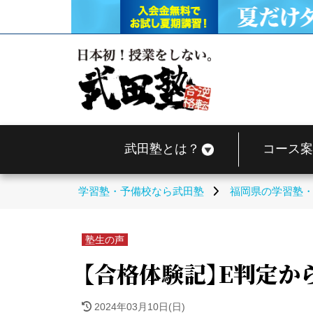
武田塾とは？
コース案
学習塾・予備校なら武田塾
福岡県の学習塾
塾生の声
【合格体験記】E判定か
2024年03月10日(日)