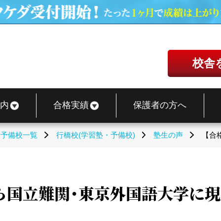
校舎
内
合格実績
保護者の方へ
・予備校一覧
行橋校(学習塾・予備校)
塾生の声
【合
ら国立難関・東京外国語大学に現