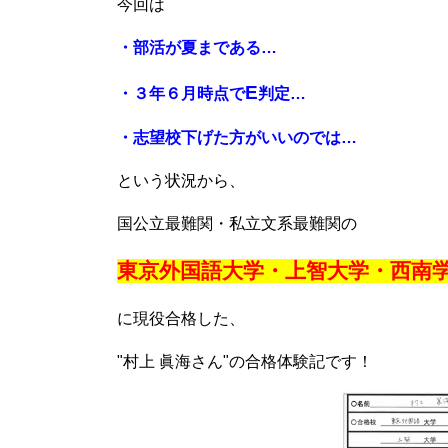
今回は
・部活が夏まである…
E
・３年６月時点で
判定…
・志望校下げた方がいいのでは…
という状況から、
国公立最難関・私立文系最難関の
東京外国語大学・上智大学・西南
に現役合格した、
"村上 眞海さん"の合格体験記です！