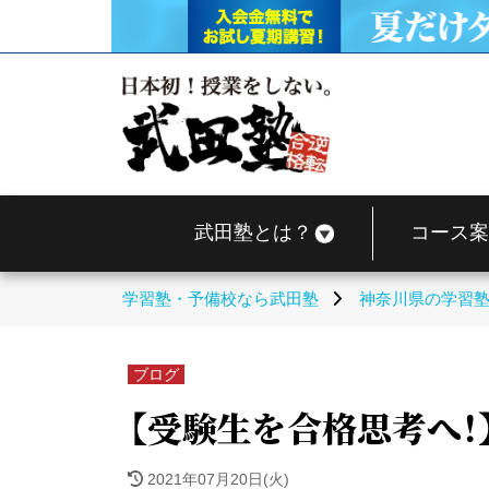
武田塾とは？
コース案
学習塾・予備校なら武田塾
神奈川県の学習
ブログ
【受験生を合格思考へ！
2021年07月20日(火)