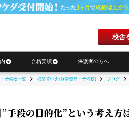
校舎
内
合格実績
保護者の方へ
塾・予備校一覧
横須賀中央校(学習塾・予備校)
ブログ
】”手段の目的化”という考え方は