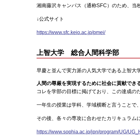
湘南藤沢キャンパス（通称SFC）のため、当
↓公式サイト
https://www.sfc.keio.ac.jp/pmei/
上智大学 総合人間科学部
早慶と並んで実力派の人気大学である上智大
人間の尊厳を実現するために社会に貢献でき
コレを学部の目標に掲げており、この達成の
一年生の授業は学科、学域横断と言うことで
その後、各々の専攻に合わせたカリキュラム
https://www.sophia.ac.jp/jpn/program/UG/UG_