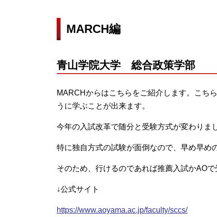
MARCH編
青山学院大学 総合政策学部
MARCHからはこちらをご紹介します。こち
うに学ぶことが出来ます。
今年の入試改革で随分と受験方式が変わりま
特に独自方式の試験が面倒なので、早め早め
そのため、行けるのであれば推薦入試かAOで
↓公式サイト
https://www.aoyama.ac.jp/faculty/sccs/