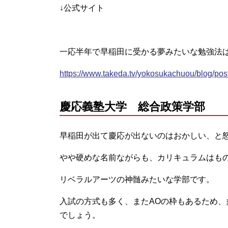
↓公式サイト
一応半年で早稲田に受かる夢みたいな勉強法
https://www.takeda.tv/yokosukachuou/blog/pos
慶応義塾大学 総合政策学部
早稲田が出て慶応が出ないのはおかしい、と
やや硬めな名前ながらも、カリキュラムはも
リベラルアーツの神髄みたいな学部です。
入試の方式も多く、またAOの枠もあるため
でしょう。