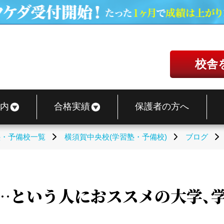
校舎
内
合格実績
保護者の方へ
塾・予備校一覧
横須賀中央校(学習塾・予備校)
ブログ
…という人におススメの大学、学