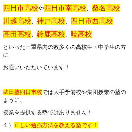
四日市高校
四日市南高校
桑名高校
や
、
川越高校
神戸高校
四日市西高校
、
、
高田高校
鈴鹿高校
暁高校
、
、
といった
三重県内の数多くの高校生・中学生の方
に
お通いいただいています！
武田塾四日市校
では大手予備校や集団授業の塾の
ように、
授業を提供する塾ではありません！
１）
正しい勉強方法を教える塾です！