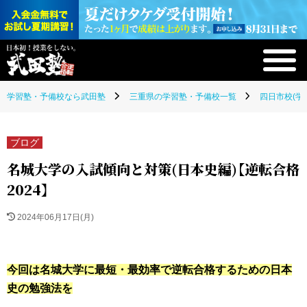
学習塾・予備校なら武田塾
三重県の学習塾・予備校一覧
四日市校(学
ブログ
名城大学の入試傾向と対策(日本史編)【逆転合格
2024】
2024年06月17日(月)
今回は名城大学に最短・最効率で逆転合格するための日本
史の勉強法を