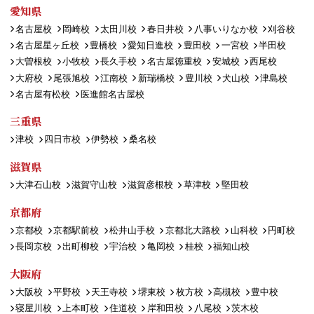
愛知県
名古屋校
岡崎校
太田川校
春日井校
八事いりなか校
刈谷校
名古屋星ヶ丘校
豊橋校
愛知日進校
豊田校
一宮校
半田校
大曽根校
小牧校
長久手校
名古屋徳重校
安城校
西尾校
大府校
尾張旭校
江南校
新瑞橋校
豊川校
犬山校
津島校
名古屋有松校
医進館名古屋校
三重県
津校
四日市校
伊勢校
桑名校
滋賀県
大津石山校
滋賀守山校
滋賀彦根校
草津校
堅田校
京都府
京都校
京都駅前校
松井山手校
京都北大路校
山科校
円町校
長岡京校
出町柳校
宇治校
亀岡校
桂校
福知山校
大阪府
大阪校
平野校
天王寺校
堺東校
枚方校
高槻校
豊中校
寝屋川校
上本町校
住道校
岸和田校
八尾校
茨木校