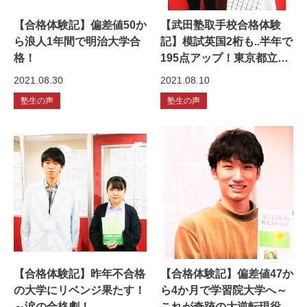
【合格体験記】偏差値50か
【武田塾取手校合格体験
ら浪人1年間で明治大学合
記】模試英国2桁も..半年で
格！
195点アップ！東京都立大
学現役合格！
2021.08.30
2021.08.10
塾生の声
塾生の声
【合格体験記】昨年不合格
【合格体験記】偏差値47か
の大学にリベンジ果たす！
ら4か月で学習院大学へ～
～涙の合格劇！
これが奇跡の大逆転現役合