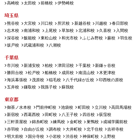
高崎校
太田校
前橋校
伊勢崎校
埼玉県
熊谷校
大宮校
川口校
所沢校
新越谷校
川越校
春日部校
志木校
南浦和校
上尾校
草加校
北浦和校
久喜校
入間校
深谷校
飯能校
東松山校
和光市校
ふじみ野校
蕨校
羽生校
坂戸校
武蔵浦和校
八潮校
千葉県
市川校
新浦安校
柏校
津田沼校
千葉校
新鎌ヶ谷校
勝田台校
松戸校
船橋校
成田校
南流山校
木更津校
海浜幕張校
茂原校
稲毛校
八千代緑が丘校
印西牧の原校
五井校
鎌取校
我孫子校
蘇我校
東京都
御茶ノ水本校
門前仲町校
池袋校
町田校
立川校
高田馬場校
新宿校
西葛西校
田町校
八王子校
四谷校
荻窪校
三軒茶屋校
錦糸町校
練馬校
金町校
巣鴨校
成城学園前校
赤羽校
自由が丘校
調布校
大井町校
北千住校
吉祥寺校
明大前校
国分寺校
小岩校
渋谷校
神保町校
上野校