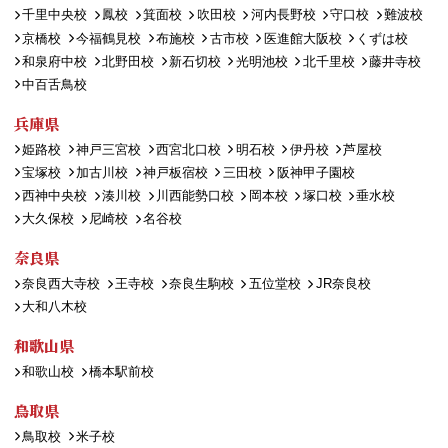
千里中央校
鳳校
箕面校
吹田校
河内長野校
守口校
難波校
京橋校
今福鶴見校
布施校
古市校
医進館大阪校
くずは校
和泉府中校
北野田校
新石切校
光明池校
北千里校
藤井寺校
中百舌鳥校
兵庫県
姫路校
神戸三宮校
西宮北口校
明石校
伊丹校
芦屋校
宝塚校
加古川校
神戸板宿校
三田校
阪神甲子園校
西神中央校
湊川校
川西能勢口校
岡本校
塚口校
垂水校
大久保校
尼崎校
名谷校
奈良県
奈良西大寺校
王寺校
奈良生駒校
五位堂校
JR奈良校
大和八木校
和歌山県
和歌山校
橋本駅前校
鳥取県
鳥取校
米子校