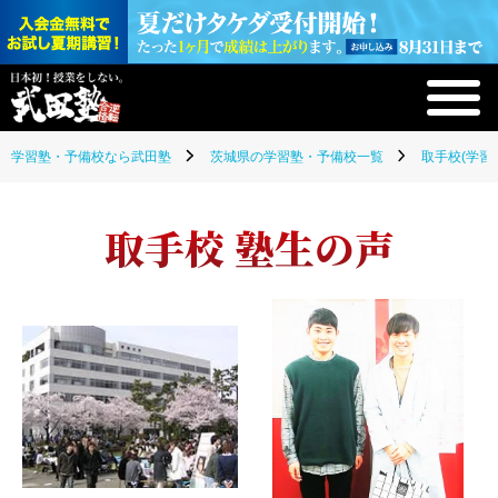
学習塾・予備校なら武田塾
茨城県の学習塾・予備校一覧
取手校(学習
取手校 塾生の声