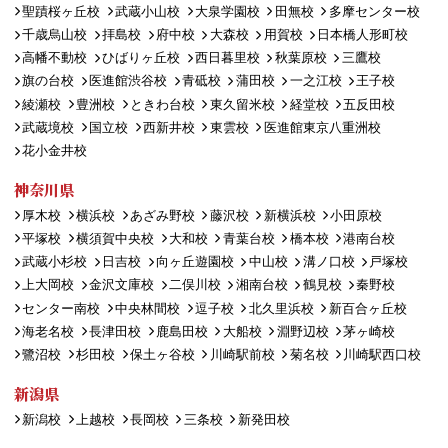
聖蹟桜ヶ丘校
武蔵小山校
大泉学園校
田無校
多摩センター校
千歳烏山校
拝島校
府中校
大森校
用賀校
日本橋人形町校
高幡不動校
ひばりヶ丘校
西日暮里校
秋葉原校
三鷹校
旗の台校
医進館渋谷校
青砥校
蒲田校
一之江校
王子校
綾瀬校
豊洲校
ときわ台校
東久留米校
経堂校
五反田校
武蔵境校
国立校
西新井校
東雲校
医進館東京八重洲校
花小金井校
神奈川県
厚木校
横浜校
あざみ野校
藤沢校
新横浜校
小田原校
平塚校
横須賀中央校
大和校
青葉台校
橋本校
港南台校
武蔵小杉校
日吉校
向ヶ丘遊園校
中山校
溝ノ口校
戸塚校
上大岡校
金沢文庫校
二俣川校
湘南台校
鶴見校
秦野校
センター南校
中央林間校
逗子校
北久里浜校
新百合ヶ丘校
海老名校
長津田校
鹿島田校
大船校
淵野辺校
茅ヶ崎校
鷺沼校
杉田校
保土ヶ谷校
川崎駅前校
菊名校
川崎駅西口校
新潟県
新潟校
上越校
長岡校
三条校
新発田校