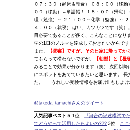
０７：３０（起床＆朝食） ０８：００（移動
００（移動）←単語帳！ １８：００（帰宅）
理（勉強）～ ２１：００～化学（勉強）～ ２
４：００（就寝） はい、カツカツです（笑）
目必要であることが多く、こんなことになりま
学の1日のノルマを達成しておきたいからで
また、
【昼寝】ですが、その日家に帰ってか
てもらって構わないですが、
【朝型】と【昼
みることで効果が分かります（笑） 次回以降
にスポットをあてていきたいと思います。 長
た。 うれしい受験情報をお届け!! もしよ
@takeda_tamachiさんのツイート
人気記事ベスト５
1位
『河合の記述模試でた
てどうやって活用したらよいの???
3位
ここ