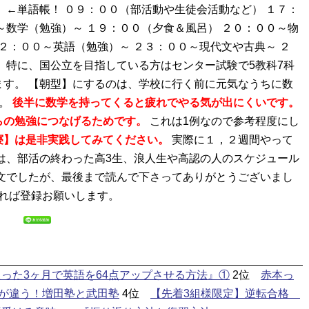
）←単語帳！ ０９：００（部活動や生徒会活動など） １７：
～数学（勉強）～ １９：００（夕食＆風呂） ２０：００～物
２：００～英語（勉強）～ ２３：００～現代文や古典～ ２
。特に、国公立を目指している方はセンター試験で5教科7科
す。 【朝型】にするのは、学校に行く前に元気なうちに数
す。
後半に数学を持ってくると疲れでやる気が出にくいです。
らの勉強につなげるためです。
これは1例なので参考程度にし
寝】は是非実践してみてください。
実際に１，２週間やって
は、部活の終わった高3生、浪人生や高認の人のスケジュール
文でしたが、最後まで読んで下さってありがとうございまし
ければ登録お願いします。
った3ヶ月で英語を64点アップさせる方法』①
2位
赤本っ
が違う！増田塾と武田塾
4位
【先着3組様限定】逆転合格