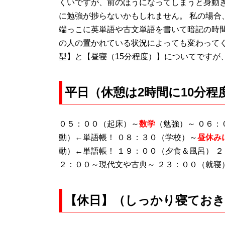
くいですが、前のほうになってしまうと身動き
に勉強が捗らないかもしれません。 私の場合
端っこに英単語や古文単語を書いて暗記の時間
の人の置かれている状況によっても変わってく
型】と【昼寝（15分程度）】についてですが
平日（休憩は2時間に10分
０５：００（起床）～
数学
（
勉強
）～ ０６：
動）←単語帳！ ０８：３０（学校）～
昼休み
動）←単語帳！ １９：００（夕食＆風呂） ２
２：００～現代文や古典～ ２３：００（就寝
【休日】（しっかり寝てお