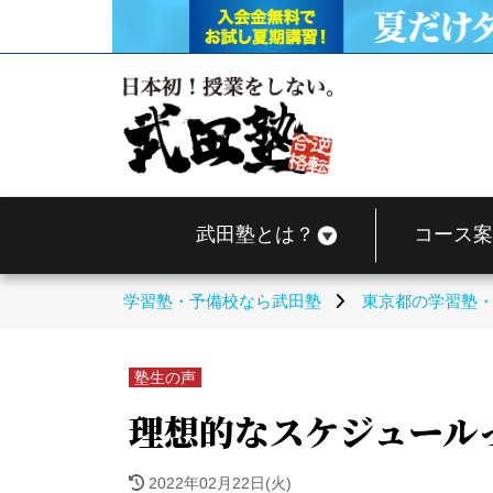
武田塾とは？
コース案
学習塾・予備校なら武田塾
東京都の学習塾
塾生の声
理想的なスケジュールっ
2022年02月22日(火)