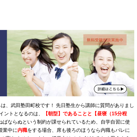
は、武田塾田町校です！ 先日塾生から講師に質問がありまし
ポイントとなるのは、
【朝型】であることと【昼寝（15分程
かねばならぬという制約が課せられているため、自学自習に使
授業中に
内職
をする場合、席も後ろのほうなら内職もバレに