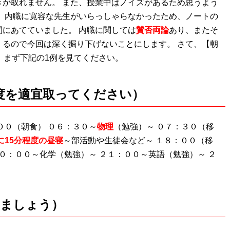
が取れません。 また、授業中はノイズがあるため思うよう
、内職に寛容な先生がいらっしゃらなかったため、ノートの
にあてていました。 内職に関しては
賛否両論
あり、またそ
るので今回は深く掘り下げないことにします。 さて、【朝
、まず下記の1例を見てください。
程度を適宜取ってください）
００（朝食） ０６：３０～
物理
（勉強）～ ０７：３０（移
に15分程度の昼寝
～部活動や生徒会など～ １８：００（移
０：００～化学（勉強）～ ２１：００～英語（勉強）～ ２
）
きましょう）