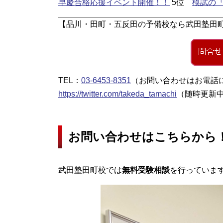
早慶合格応援イベント開催！！
5位
模試の
【品川・田町・五反田の予備校なら武田塾田
TEL：
03-6453-8351
（お問い合わせはお電話に
https://twitter.com/takeda_tamachi
（随時更新中
お問い合わせはこちらから
武田塾田町校では
無料受験相談
を行っていま