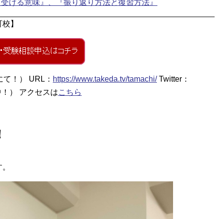
『受ける意味』、『振り返り方法と復習方法』
町校】
て！） URL：
https://www.takeda.tv/tamachi/
Twitter：
！） アクセスは
こちら
！
す。