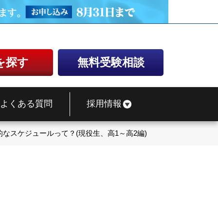
を探す
無料受験相談
よくある質問
採用情報
的なスケジュールって？(現役生、高1～高2編)