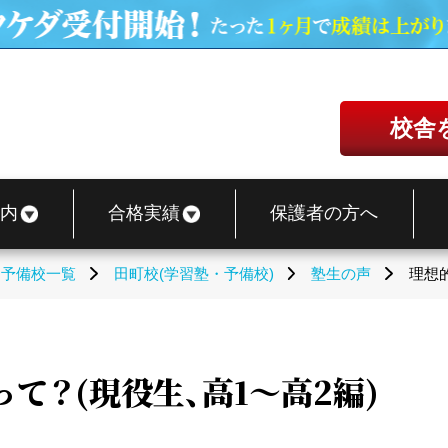
校舎
内
合格実績
保護者の方へ
・予備校一覧
田町校(学習塾・予備校)
塾生の声
理想
て？(現役生、高1～高2編)