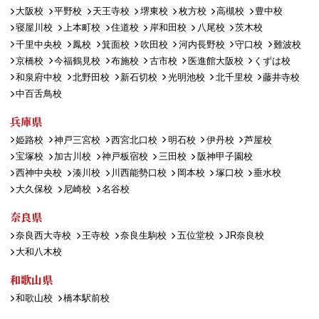
大阪校
平野校
天王寺校
堺東校
枚方校
高槻校
豊中校
寝屋川校
上本町校
住道校
岸和田校
八尾校
茨木校
千里中央校
鳳校
箕面校
吹田校
河内長野校
守口校
難波校
京橋校
今福鶴見校
布施校
古市校
医進館大阪校
くずは校
和泉府中校
北野田校
新石切校
光明池校
北千里校
藤井寺校
中百舌鳥校
兵庫県
姫路校
神戸三宮校
西宮北口校
明石校
伊丹校
芦屋校
宝塚校
加古川校
神戸板宿校
三田校
阪神甲子園校
西神中央校
湊川校
川西能勢口校
岡本校
塚口校
垂水校
大久保校
尼崎校
名谷校
奈良県
奈良西大寺校
王寺校
奈良生駒校
五位堂校
JR奈良校
大和八木校
和歌山県
和歌山校
橋本駅前校