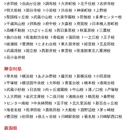
赤羽校
自由が丘校
調布校
大井町校
北千住校
吉祥寺校
明大前校
国分寺校
小岩校
渋谷校
神保町校
上野校
聖蹟桜ヶ丘校
武蔵小山校
大泉学園校
田無校
多摩センター校
千歳烏山校
拝島校
府中校
大森校
用賀校
日本橋人形町校
高幡不動校
ひばりヶ丘校
西日暮里校
秋葉原校
三鷹校
旗の台校
医進館渋谷校
青砥校
蒲田校
一之江校
王子校
綾瀬校
豊洲校
ときわ台校
東久留米校
経堂校
五反田校
武蔵境校
国立校
西新井校
東雲校
医進館東京八重洲校
花小金井校
神奈川県
厚木校
横浜校
あざみ野校
藤沢校
新横浜校
小田原校
平塚校
横須賀中央校
大和校
青葉台校
橋本校
港南台校
武蔵小杉校
日吉校
向ヶ丘遊園校
中山校
溝ノ口校
戸塚校
上大岡校
金沢文庫校
二俣川校
湘南台校
鶴見校
秦野校
センター南校
中央林間校
逗子校
北久里浜校
新百合ヶ丘校
海老名校
長津田校
鹿島田校
大船校
淵野辺校
茅ヶ崎校
鷺沼校
杉田校
保土ヶ谷校
川崎駅前校
菊名校
川崎駅西口校
新潟県