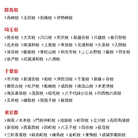
群馬県
高崎校
太田校
前橋校
伊勢崎校
埼玉県
熊谷校
大宮校
川口校
所沢校
新越谷校
川越校
春日部校
志木校
南浦和校
上尾校
草加校
北浦和校
久喜校
入間校
深谷校
飯能校
東松山校
和光市校
ふじみ野校
蕨校
羽生校
坂戸校
武蔵浦和校
八潮校
千葉県
市川校
新浦安校
柏校
津田沼校
千葉校
新鎌ヶ谷校
勝田台校
松戸校
船橋校
成田校
南流山校
木更津校
海浜幕張校
茂原校
稲毛校
八千代緑が丘校
印西牧の原校
五井校
鎌取校
我孫子校
蘇我校
東京都
御茶ノ水本校
門前仲町校
池袋校
町田校
立川校
高田馬場校
新宿校
西葛西校
田町校
八王子校
四谷校
荻窪校
三軒茶屋校
錦糸町校
練馬校
金町校
巣鴨校
成城学園前校