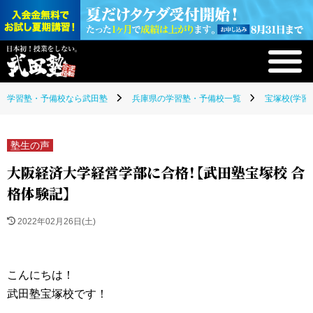
学習塾・予備校なら武田塾
兵庫県の学習塾・予備校一覧
宝塚校(学習
塾生の声
大阪経済大学経営学部に合格！【武田塾宝塚校 合
格体験記】
2022年02月26日(土)
こんにちは！
武田塾宝塚校です！