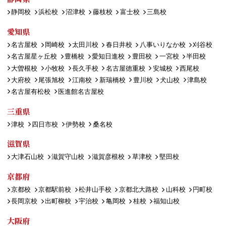
静岡校
浜松校
沼津校
藤枝校
富士校
三島校
愛知県
名古屋校
岡崎校
太田川校
春日井校
八事いりなか校
刈谷校
名古屋星ヶ丘校
豊橋校
愛知日進校
豊田校
一宮校
半田校
大曽根校
小牧校
長久手校
名古屋徳重校
安城校
西尾校
大府校
尾張旭校
江南校
新瑞橋校
豊川校
犬山校
津島校
名古屋有松校
医進館名古屋校
三重県
津校
四日市校
伊勢校
桑名校
滋賀県
大津石山校
滋賀守山校
滋賀彦根校
草津校
堅田校
京都府
京都校
京都駅前校
松井山手校
京都北大路校
山科校
円町校
長岡京校
出町柳校
宇治校
亀岡校
桂校
福知山校
大阪府