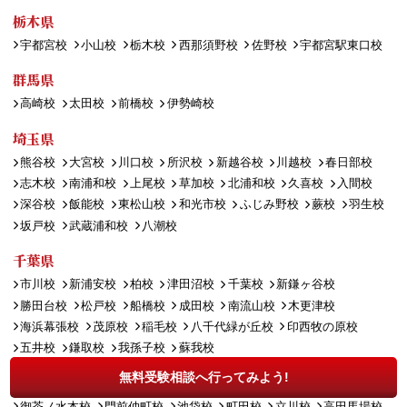
栃木県
宇都宮校
小山校
栃木校
西那須野校
佐野校
宇都宮駅東口校
群馬県
高崎校
太田校
前橋校
伊勢崎校
埼玉県
熊谷校
大宮校
川口校
所沢校
新越谷校
川越校
春日部校
志木校
南浦和校
上尾校
草加校
北浦和校
久喜校
入間校
深谷校
飯能校
東松山校
和光市校
ふじみ野校
蕨校
羽生校
坂戸校
武蔵浦和校
八潮校
千葉県
市川校
新浦安校
柏校
津田沼校
千葉校
新鎌ヶ谷校
勝田台校
松戸校
船橋校
成田校
南流山校
木更津校
海浜幕張校
茂原校
稲毛校
八千代緑が丘校
印西牧の原校
五井校
鎌取校
我孫子校
蘇我校
無料受験相談へ行ってみよう!
東京都
御茶ノ水本校
門前仲町校
池袋校
町田校
立川校
高田馬場校