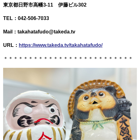
東京都日野市高幡3-11 伊藤ビル302
TEL：042-506-7033
Mail：takahatafudo@takeda.tv
URL：
https://www.takeda.tv/takahatafudo/
＊＊＊＊＊＊＊＊＊＊＊＊＊＊＊＊＊＊＊＊＊＊＊＊＊＊