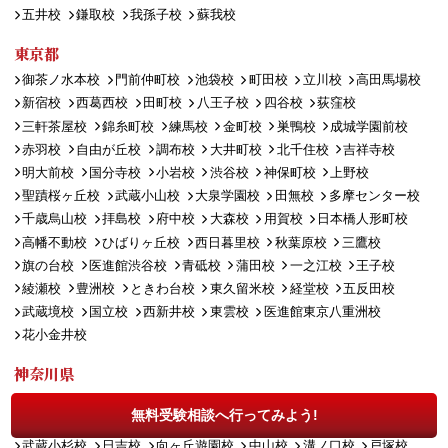
五井校
鎌取校
我孫子校
蘇我校
東京都
御茶ノ水本校
門前仲町校
池袋校
町田校
立川校
高田馬場校
新宿校
西葛西校
田町校
八王子校
四谷校
荻窪校
三軒茶屋校
錦糸町校
練馬校
金町校
巣鴨校
成城学園前校
赤羽校
自由が丘校
調布校
大井町校
北千住校
吉祥寺校
明大前校
国分寺校
小岩校
渋谷校
神保町校
上野校
聖蹟桜ヶ丘校
武蔵小山校
大泉学園校
田無校
多摩センター校
千歳烏山校
拝島校
府中校
大森校
用賀校
日本橋人形町校
高幡不動校
ひばりヶ丘校
西日暮里校
秋葉原校
三鷹校
旗の台校
医進館渋谷校
青砥校
蒲田校
一之江校
王子校
綾瀬校
豊洲校
ときわ台校
東久留米校
経堂校
五反田校
武蔵境校
国立校
西新井校
東雲校
医進館東京八重洲校
花小金井校
神奈川県
厚木校
横浜校
あざみ野校
藤沢校
新横浜校
小田原校
無料受験相談へ行ってみよう!
平塚校
横須賀中央校
大和校
青葉台校
橋本校
港南台校
武蔵小杉校
日吉校
向ヶ丘遊園校
中山校
溝ノ口校
戸塚校