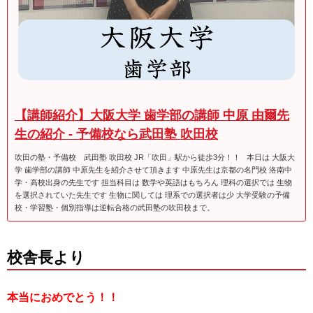
【講師紹介】大阪大学 歯学部の講師 中原 由爾先
生の紹介 - 予備校なら武田塾 吹田校
吹田の塾・予備校 武田塾 吹田校 JR「吹田」駅から徒歩3分！！ 本日は 大阪大
学 歯学部の講師 中原先生を紹介させて頂きます 中原先生は京都の名門校 洛南中
学・高校出身の先生です 担当科目は 数学や英語はもちろん 理科の選択では 生物
を選択されていた先生です 生物に関しては 理系での選択者は少 大学受験の予備
校・学習塾・個別指導は逆転合格の武田塾の吹田校まで。
校舎長より
本当におめでとう！！