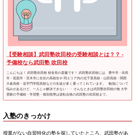
【受験相談】武田塾吹田校の受験相談とは？？ -
予備校なら武田塾 吹田校
こんにちは！ 武田塾吹田校 校舎長の斎藤です！ 武田塾吹田校には、豊中市・吹田
市・箕面市・茨木市に在住の高校生や 同エリア内の北千里高校・山田高校・関西
大倉高校・追手門学院高校などの生徒が多く通ってくれています。 勉強について
悩みがあるけど、一人じゃ解決できない・・ そんなときは武田塾吹田校の無 大学
受験の予備校・学習塾・個別指導は逆転合格の武田塾の吹田校まで。
入塾のきっかけ
授業がない自習特化の塾を探していたところ、武田塾があ