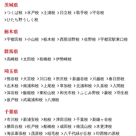
茨城県
つくば校
水戸校
土浦校
日立校
取手校
守谷校
ひたち野うしく校
栃木県
宇都宮校
小山校
栃木校
西那須野校
佐野校
宇都宮駅東口校
群馬県
高崎校
太田校
前橋校
伊勢崎校
埼玉県
熊谷校
大宮校
川口校
所沢校
新越谷校
川越校
春日部校
志木校
南浦和校
上尾校
草加校
北浦和校
久喜校
入間校
深谷校
飯能校
東松山校
和光市校
ふじみ野校
蕨校
羽生校
坂戸校
武蔵浦和校
八潮校
千葉県
市川校
新浦安校
柏校
津田沼校
千葉校
新鎌ヶ谷校
勝田台校
松戸校
船橋校
成田校
南流山校
木更津校
海浜幕張校
茂原校
稲毛校
八千代緑が丘校
印西牧の原校