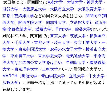
武田塾には、関西圏では
京都大学・大阪大学・神戸大学・
滋賀大学・大阪府立大学・大阪市立大学・大阪教育大学・
京都工芸繊維大学
などの国公立大学をはじめ、
関関同立(関
西大学、関西学院大学、同志社大学、立命館大学)、産近甲
龍(京都産業大学、近畿大学、甲南大学、龍谷大学)
といった
難関私立大学、関東圏では
東京大学・筑波大学・横浜国立
大学・千葉大学・首都大学・埼玉大学・東京工業大学・一
橋大学・東京外国語大学・お茶の水女子大学・横浜市立大
学・東京農工大学・東京学芸大学・電気通信大学・東京海
洋大学などの国公立大学をはじめ、早稲田大学・慶應義塾
大学・東京理科大学・上智大学
といった難関私立大学や、
MARCH（明治大学・青山学院大学・立教大学・中央大学・
法政大学）
に逆転合格を目指して通っている生徒が数多く
在籍しています。