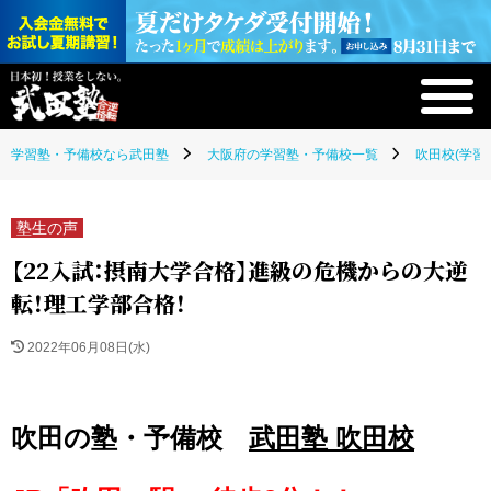
学習塾・予備校なら武田塾
大阪府の学習塾・予備校一覧
吹田校(学習
塾生の声
【22入試：摂南大学合格】進級の危機からの大逆
転！理工学部合格！
2022年06月08日(水)
吹田の塾・予備校
武田塾 吹田校