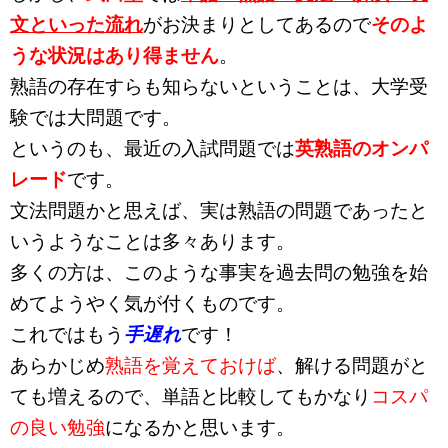
文といった流れ
がお決まりとしてあるので
そのよ
うな状況はあり得ません
。
熟語の存在すらも知らないということは、大学受
験では大問題です。
というのも、最近の入試問題では
英熟語のオンパ
レード
です。
文法問題かと思えば、実は熟語の問題であったと
いうようなことは多々あります。
多くの方は、このような事実を過去問の勉強を始
めてようやく気が付くものです。
これではもう
手遅れ
です！
あらかじめ
熟語を覚えておけば
、解ける問題がと
ても増えるので、単語と比較してもかなり
コスパ
の良い勉強
になるかと思います。