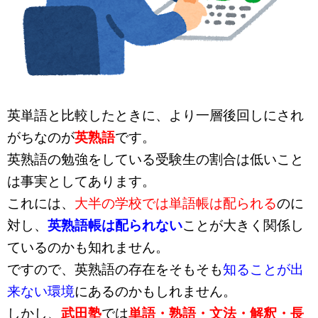
英単語と比較したときに、より一層後回しにされ
がちなのが
英熟語
です。
英熟語の勉強をしている受験生の割合は低いこと
は事実としてあります。
これには、
大半の学校では単語帳は配られる
のに
対し、
英熟語帳は配られない
ことが大きく関係し
ているのかも知れません。
ですので、英熟語の存在をそもそも
知ることが出
来ない環境
にあるのかもしれません。
しかし、
武田塾
では
単語・熟語・文法・解釈・長