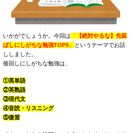
いかがでしょうか。今回は
「
【絶対やるな】先延
ばしにしがちな勉強TOP5
」
というテーマでお話
ししました。
後回しにしがちな勉強は、
①英単語
②英熟語
③現代文
④音読・リスニング
⑤復習