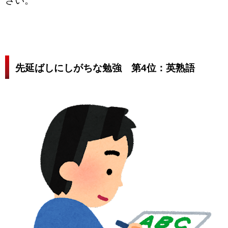
さい。
先延ばしにしがちな勉強 第4位：英熟語