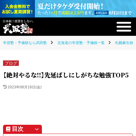
学習塾・予備校なら武田塾
北海道の学習塾・予備校一覧
札幌麻生校(
ブログ
【絶対やるな!!】先延ばしにしがちな勉強TOP5
2023年08月18日(金)
目次