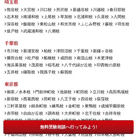
埼玉県
熊谷校
大宮校
川口校
所沢校
新越谷校
川越校
春日部校
志木校
南浦和校
上尾校
草加校
北浦和校
久喜校
入間校
深谷校
飯能校
東松山校
和光市校
ふじみ野校
蕨校
羽生校
坂戸校
武蔵浦和校
八潮校
千葉県
市川校
新浦安校
柏校
津田沼校
千葉校
新鎌ヶ谷校
勝田台校
松戸校
船橋校
成田校
南流山校
木更津校
海浜幕張校
茂原校
稲毛校
八千代緑が丘校
印西牧の原校
五井校
鎌取校
我孫子校
蘇我校
東京都
御茶ノ水本校
門前仲町校
池袋校
町田校
立川校
高田馬場校
新宿校
西葛西校
田町校
八王子校
四谷校
荻窪校
三軒茶屋校
錦糸町校
練馬校
金町校
巣鴨校
成城学園前校
赤羽校
自由が丘校
調布校
大井町校
北千住校
吉祥寺校
明大前校
国分寺校
小岩校
渋谷校
神保町校
上野校
無料受験相談へ行ってみよう!
聖蹟桜ヶ丘校
武蔵小山校
大泉学園校
田無校
多摩センター校
千歳烏山校
拝島校
府中校
大森校
用賀校
日本橋人形町校