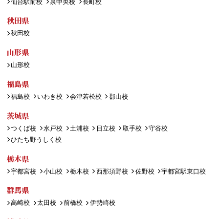
仙台駅前校
泉中央校
長町校
秋田県
秋田校
山形県
山形校
福島県
福島校
いわき校
会津若松校
郡山校
茨城県
つくば校
水戸校
土浦校
日立校
取手校
守谷校
ひたち野うしく校
栃木県
宇都宮校
小山校
栃木校
西那須野校
佐野校
宇都宮駅東口校
群馬県
高崎校
太田校
前橋校
伊勢崎校