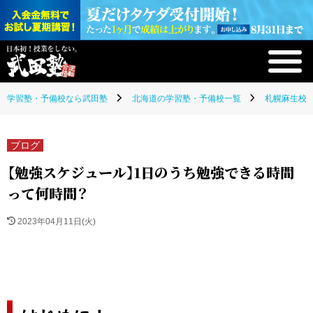
学習塾・予備校なら武田塾
北海道の学習塾・予備校一覧
札幌麻生校(
ブログ
【勉強スケジュール】1日のうち勉強できる時間
って何時間？
2023年04月11日(火)