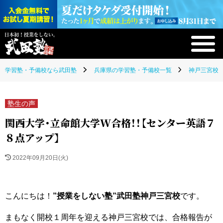
学習塾・予備校なら武田塾
兵庫県の学習塾・予備校一覧
神戸三宮校(
塾生の声
関西大学・立命館大学W合格！！【センター英語７
８点アップ】
2022年09月20日(火)
こんにちは！
”授業をしない塾”武田塾神戸三宮校
です。
まもなく開校１周年を迎える神戸三宮校では、合格報告が