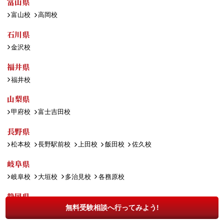
富山県
富山校
高岡校
石川県
金沢校
福井県
福井校
山梨県
甲府校
富士吉田校
長野県
松本校
長野駅前校
上田校
飯田校
佐久校
岐阜県
岐阜校
大垣校
多治見校
各務原校
静岡県
無料受験相談へ行ってみよう!
静岡校
浜松校
沼津校
藤枝校
富士校
三島校