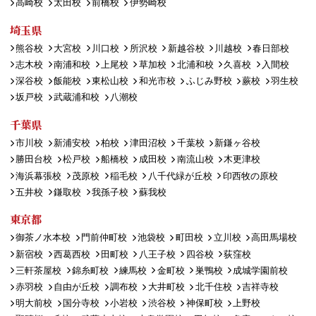
高崎校
太田校
前橋校
伊勢崎校
埼玉県
熊谷校
大宮校
川口校
所沢校
新越谷校
川越校
春日部校
志木校
南浦和校
上尾校
草加校
北浦和校
久喜校
入間校
深谷校
飯能校
東松山校
和光市校
ふじみ野校
蕨校
羽生校
坂戸校
武蔵浦和校
八潮校
千葉県
市川校
新浦安校
柏校
津田沼校
千葉校
新鎌ヶ谷校
勝田台校
松戸校
船橋校
成田校
南流山校
木更津校
海浜幕張校
茂原校
稲毛校
八千代緑が丘校
印西牧の原校
五井校
鎌取校
我孫子校
蘇我校
東京都
御茶ノ水本校
門前仲町校
池袋校
町田校
立川校
高田馬場校
新宿校
西葛西校
田町校
八王子校
四谷校
荻窪校
三軒茶屋校
錦糸町校
練馬校
金町校
巣鴨校
成城学園前校
赤羽校
自由が丘校
調布校
大井町校
北千住校
吉祥寺校
明大前校
国分寺校
小岩校
渋谷校
神保町校
上野校