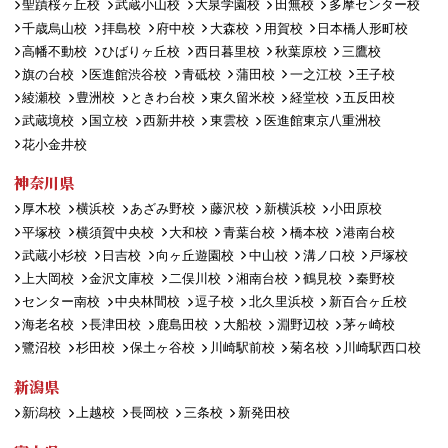
聖蹟桜ヶ丘校
武蔵小山校
大泉学園校
田無校
多摩センター校
千歳烏山校
拝島校
府中校
大森校
用賀校
日本橋人形町校
高幡不動校
ひばりヶ丘校
西日暮里校
秋葉原校
三鷹校
旗の台校
医進館渋谷校
青砥校
蒲田校
一之江校
王子校
綾瀬校
豊洲校
ときわ台校
東久留米校
経堂校
五反田校
武蔵境校
国立校
西新井校
東雲校
医進館東京八重洲校
花小金井校
神奈川県
厚木校
横浜校
あざみ野校
藤沢校
新横浜校
小田原校
平塚校
横須賀中央校
大和校
青葉台校
橋本校
港南台校
武蔵小杉校
日吉校
向ヶ丘遊園校
中山校
溝ノ口校
戸塚校
上大岡校
金沢文庫校
二俣川校
湘南台校
鶴見校
秦野校
センター南校
中央林間校
逗子校
北久里浜校
新百合ヶ丘校
海老名校
長津田校
鹿島田校
大船校
淵野辺校
茅ヶ崎校
鷺沼校
杉田校
保土ヶ谷校
川崎駅前校
菊名校
川崎駅西口校
新潟県
新潟校
上越校
長岡校
三条校
新発田校