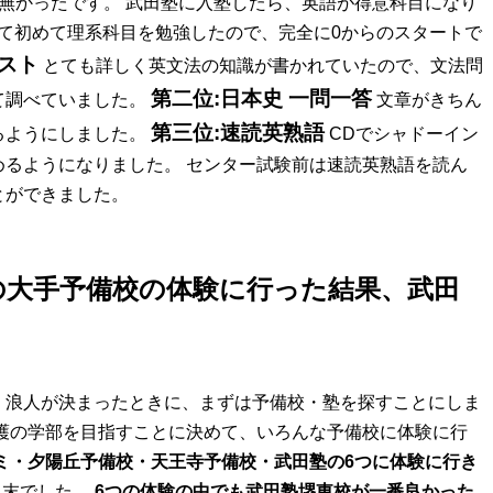
無かったです。 武田塾に入塾したら、英語が得意科目になり
って初めて理系科目を勉強したので、完全に0からのスタートで
スト
とても詳しく英文法の知識が書かれていたので、文法問
第二位:日本史 一問一答
て調べていました。
文章がきちん
第三位:速読英熟語
るようにしました。
CDでシャドーイン
るようになりました。 センター試験前は速読英熟語を読ん
とができました。
の大手予備校の体験に行った結果、武田
、浪人が決まったときに、まずは予備校・塾を探すことにしま
護の学部を目指すことに決めて、いろんな予備校に体験に行
ミ・夕陽丘予備校・天王寺予備校・武田塾の6つに体験に行き
月末でした。
6つの体験の中でも武田塾堺東校が一番良かった