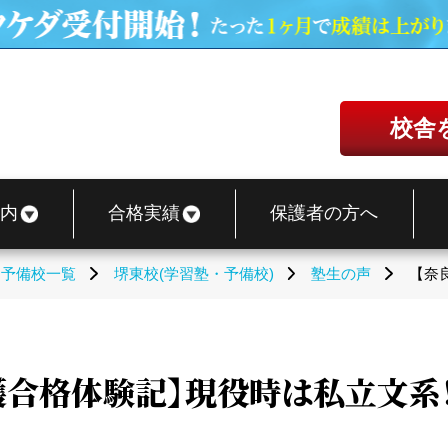
校舎
内
合格実績
保護者の方へ
・予備校一覧
堺東校(学習塾・予備校)
塾生の声
【奈
合格体験記】現役時は私立文系！