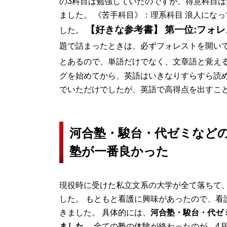
の3科目は勉強していたのですが、得意科目は
ました。 《苦手科目》：理系科目 浪人にな
【好きな参考書】
第一位:フォレ
した。
題で詰まったときは、必ずフォレストを開い
とあるので、単語だけでなく、文章語と覚え
グを始めてから、英語はいきなりすらすら読め
でいただけでしたが、英語で高得点を出すこ
河合塾・駿台・代ゼミなど
塾が一番良かった
現役時に受けた私立文系の大学が全て落ちて
した。 もともと看護に興味があったので、看
きました。 具体的には、
河合塾・駿台・代ゼ
ました。
全ての塾の体験が終わったのが、4