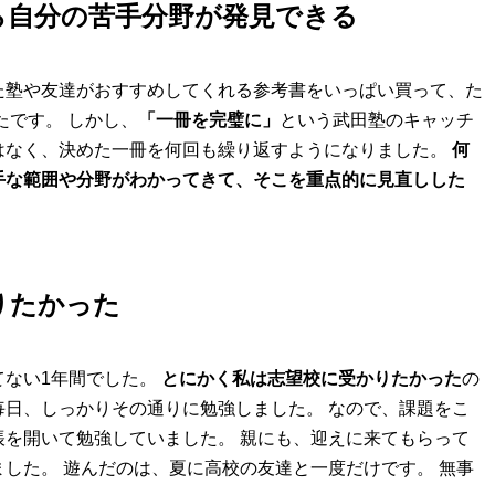
ら自分の苦手分野が発見できる
た塾や友達がおすすめしてくれる参考書をいっぱい買って、た
たです。 しかし、
「一冊を完璧に」
という武田塾のキャッチ
はなく、決めた一冊を何回も繰り返すようになりました。
何
手な範囲や分野がわかってきて、そこを重点的に見直しした
りたかった
てない1年間でした。
とにかく私は志望校に受かりたかった
の
日、しっかりその通りに勉強しました。 なので、課題をこ
を開いて勉強していました。 親にも、迎えに来てもらって
した。 遊んだのは、夏に高校の友達と一度だけです。 無事