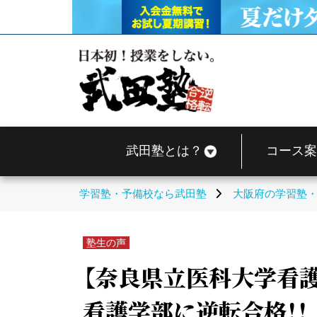
武田塾とは？
コース案
学習塾・予備校なら武田塾
大阪府の学習塾
塾生の声
【奈良県立医科大学看護
看護学部に逆転合格！！