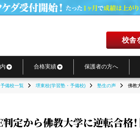
校舎
内
合格実績
保護者の方へ
・予備校一覧
堺東校(学習塾・予備校)
塾生の声
佛教
E判定から佛教大学に逆転合格！