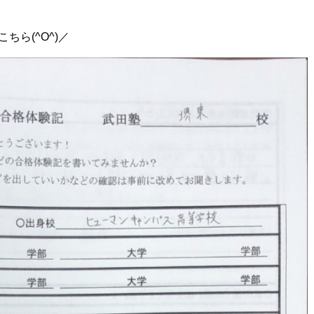
ら(^O^)／