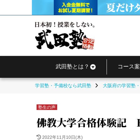
武田塾とは？
コース案
学習塾・予備校なら武田塾
大阪府の学習塾
塾生の声
佛教大学合格体験記 
2022年11月10日(木)