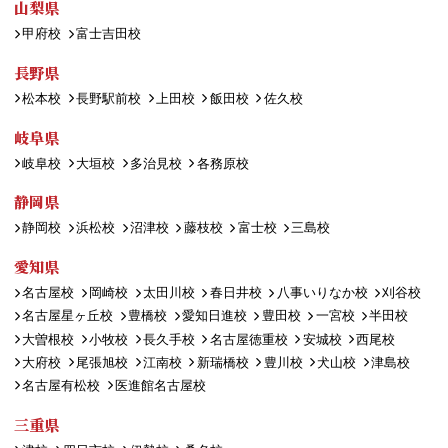
山梨県
甲府校
富士吉田校
長野県
松本校
長野駅前校
上田校
飯田校
佐久校
岐阜県
岐阜校
大垣校
多治見校
各務原校
静岡県
静岡校
浜松校
沼津校
藤枝校
富士校
三島校
愛知県
名古屋校
岡崎校
太田川校
春日井校
八事いりなか校
刈谷校
名古屋星ヶ丘校
豊橋校
愛知日進校
豊田校
一宮校
半田校
大曽根校
小牧校
長久手校
名古屋徳重校
安城校
西尾校
大府校
尾張旭校
江南校
新瑞橋校
豊川校
犬山校
津島校
名古屋有松校
医進館名古屋校
三重県