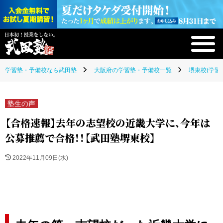
学習塾・予備校なら武田塾
大阪府の学習塾・予備校一覧
堺東校(学習
塾生の声
【合格速報】去年の志望校の近畿大学に、今年は
公募推薦で合格！！【武田塾堺東校】
2022年11月09日(水)