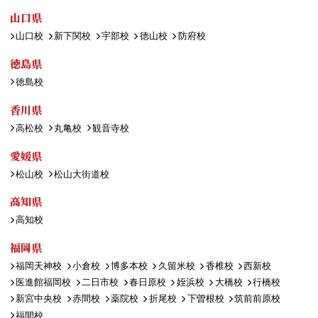
山口県
山口校
新下関校
宇部校
徳山校
防府校
徳島県
徳島校
香川県
高松校
丸亀校
観音寺校
愛媛県
松山校
松山大街道校
高知県
高知校
福岡県
福岡天神校
小倉校
博多本校
久留米校
香椎校
西新校
医進館福岡校
二日市校
春日原校
姪浜校
大橋校
行橋校
新宮中央校
赤間校
薬院校
折尾校
下曽根校
筑前前原校
福間校