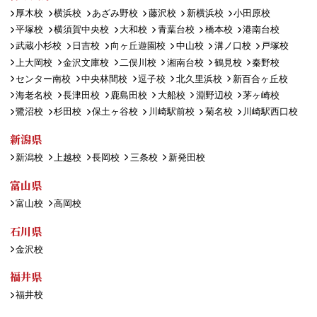
厚木校
横浜校
あざみ野校
藤沢校
新横浜校
小田原校
平塚校
横須賀中央校
大和校
青葉台校
橋本校
港南台校
武蔵小杉校
日吉校
向ヶ丘遊園校
中山校
溝ノ口校
戸塚校
上大岡校
金沢文庫校
二俣川校
湘南台校
鶴見校
秦野校
センター南校
中央林間校
逗子校
北久里浜校
新百合ヶ丘校
海老名校
長津田校
鹿島田校
大船校
淵野辺校
茅ヶ崎校
鷺沼校
杉田校
保土ヶ谷校
川崎駅前校
菊名校
川崎駅西口校
新潟県
新潟校
上越校
長岡校
三条校
新発田校
富山県
富山校
高岡校
石川県
金沢校
福井県
福井校