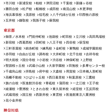
市川校
新浦安校
柏校
津田沼校
千葉校
新鎌ヶ谷校
勝田台校
松戸校
船橋校
成田校
南流山校
木更津校
海浜幕張校
茂原校
稲毛校
八千代緑が丘校
印西牧の原校
五井校
鎌取校
我孫子校
蘇我校
東京都
御茶ノ水本校
門前仲町校
池袋校
町田校
立川校
高田馬場校
新宿校
西葛西校
田町校
八王子校
四谷校
荻窪校
三軒茶屋校
錦糸町校
練馬校
金町校
巣鴨校
成城学園前校
赤羽校
自由が丘校
調布校
大井町校
北千住校
吉祥寺校
明大前校
国分寺校
小岩校
渋谷校
神保町校
上野校
聖蹟桜ヶ丘校
武蔵小山校
大泉学園校
田無校
多摩センター校
千歳烏山校
拝島校
府中校
大森校
用賀校
日本橋人形町校
高幡不動校
ひばりヶ丘校
西日暮里校
秋葉原校
三鷹校
旗の台校
医進館渋谷校
青砥校
蒲田校
一之江校
王子校
綾瀬校
豊洲校
ときわ台校
東久留米校
経堂校
五反田校
武蔵境校
国立校
西新井校
東雲校
医進館東京八重洲校
花小金井校
神奈川県