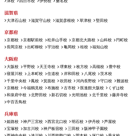
津校
四日市校
伊勢校
桑名校
滋賀県
大津石山校
滋賀守山校
滋賀彦根校
草津校
堅田校
京都府
京都校
京都駅前校
松井山手校
京都北大路校
山科校
円町校
長岡京校
出町柳校
宇治校
亀岡校
桂校
福知山校
大阪府
大阪校
平野校
天王寺校
堺東校
枚方校
高槻校
豊中校
寝屋川校
上本町校
住道校
岸和田校
八尾校
茨木校
千里中央校
鳳校
箕面校
吹田校
河内長野校
守口校
難波校
京橋校
今福鶴見校
布施校
古市校
医進館大阪校
くずは校
和泉府中校
北野田校
新石切校
光明池校
北千里校
藤井寺校
中百舌鳥校
兵庫県
姫路校
神戸三宮校
西宮北口校
明石校
伊丹校
芦屋校
宝塚校
加古川校
神戸板宿校
三田校
阪神甲子園校
西神中央校
湊川校
川西能勢口校
岡本校
塚口校
垂水校