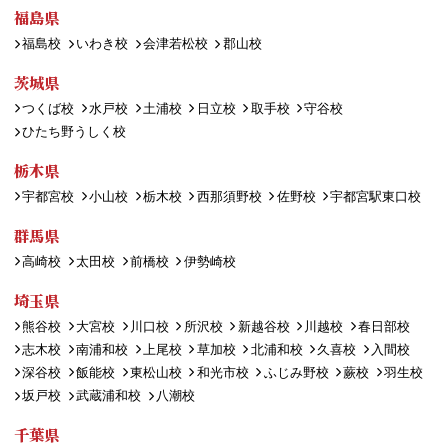
福島県
福島校
いわき校
会津若松校
郡山校
茨城県
つくば校
水戸校
土浦校
日立校
取手校
守谷校
ひたち野うしく校
栃木県
宇都宮校
小山校
栃木校
西那須野校
佐野校
宇都宮駅東口校
群馬県
高崎校
太田校
前橋校
伊勢崎校
埼玉県
熊谷校
大宮校
川口校
所沢校
新越谷校
川越校
春日部校
志木校
南浦和校
上尾校
草加校
北浦和校
久喜校
入間校
深谷校
飯能校
東松山校
和光市校
ふじみ野校
蕨校
羽生校
坂戸校
武蔵浦和校
八潮校
千葉県