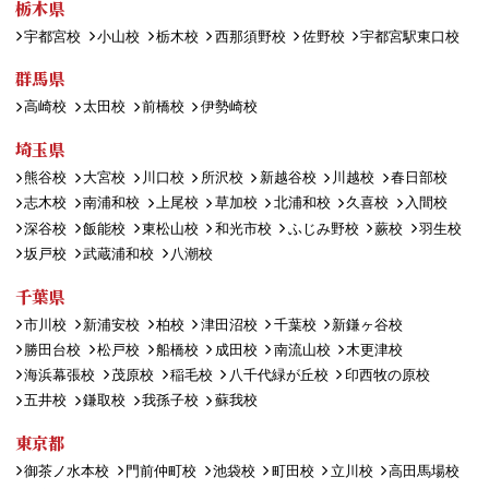
栃木県
宇都宮校
小山校
栃木校
西那須野校
佐野校
宇都宮駅東口校
群馬県
高崎校
太田校
前橋校
伊勢崎校
埼玉県
熊谷校
大宮校
川口校
所沢校
新越谷校
川越校
春日部校
志木校
南浦和校
上尾校
草加校
北浦和校
久喜校
入間校
深谷校
飯能校
東松山校
和光市校
ふじみ野校
蕨校
羽生校
坂戸校
武蔵浦和校
八潮校
千葉県
市川校
新浦安校
柏校
津田沼校
千葉校
新鎌ヶ谷校
勝田台校
松戸校
船橋校
成田校
南流山校
木更津校
海浜幕張校
茂原校
稲毛校
八千代緑が丘校
印西牧の原校
五井校
鎌取校
我孫子校
蘇我校
東京都
御茶ノ水本校
門前仲町校
池袋校
町田校
立川校
高田馬場校