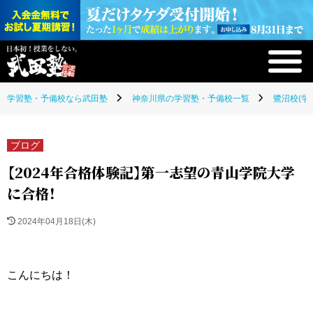
学習塾・予備校なら武田塾
神奈川県の学習塾・予備校一覧
鷺沼校(学
ブログ
【2024年合格体験記】第一志望の青山学院大学
に合格！
2024年04月18日(木)
こんにちは！