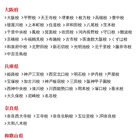
大阪府
大阪校
平野校
天王寺校
堺東校
枚方校
高槻校
豊中校
寝屋川校
上本町校
住道校
岸和田校
八尾校
茨木校
千里中央校
鳳校
箕面校
吹田校
河内長野校
守口校
難波校
京橋校
今福鶴見校
布施校
古市校
医進館大阪校
くずは校
和泉府中校
北野田校
新石切校
光明池校
北千里校
藤井寺校
中百舌鳥校
兵庫県
姫路校
神戸三宮校
西宮北口校
明石校
伊丹校
芦屋校
宝塚校
加古川校
神戸板宿校
三田校
阪神甲子園校
西神中央校
湊川校
川西能勢口校
岡本校
塚口校
垂水校
大久保校
尼崎校
名谷校
奈良県
奈良西大寺校
王寺校
奈良生駒校
五位堂校
JR奈良校
大和八木校
和歌山県