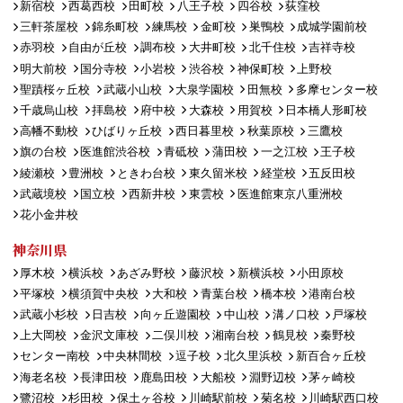
新宿校
西葛西校
田町校
八王子校
四谷校
荻窪校
三軒茶屋校
錦糸町校
練馬校
金町校
巣鴨校
成城学園前校
赤羽校
自由が丘校
調布校
大井町校
北千住校
吉祥寺校
明大前校
国分寺校
小岩校
渋谷校
神保町校
上野校
聖蹟桜ヶ丘校
武蔵小山校
大泉学園校
田無校
多摩センター校
千歳烏山校
拝島校
府中校
大森校
用賀校
日本橋人形町校
高幡不動校
ひばりヶ丘校
西日暮里校
秋葉原校
三鷹校
旗の台校
医進館渋谷校
青砥校
蒲田校
一之江校
王子校
綾瀬校
豊洲校
ときわ台校
東久留米校
経堂校
五反田校
武蔵境校
国立校
西新井校
東雲校
医進館東京八重洲校
花小金井校
神奈川県
厚木校
横浜校
あざみ野校
藤沢校
新横浜校
小田原校
平塚校
横須賀中央校
大和校
青葉台校
橋本校
港南台校
武蔵小杉校
日吉校
向ヶ丘遊園校
中山校
溝ノ口校
戸塚校
上大岡校
金沢文庫校
二俣川校
湘南台校
鶴見校
秦野校
センター南校
中央林間校
逗子校
北久里浜校
新百合ヶ丘校
海老名校
長津田校
鹿島田校
大船校
淵野辺校
茅ヶ崎校
鷺沼校
杉田校
保土ヶ谷校
川崎駅前校
菊名校
川崎駅西口校