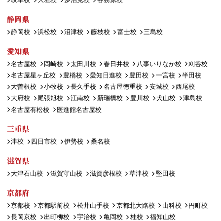
静岡県
静岡校
浜松校
沼津校
藤枝校
富士校
三島校
愛知県
名古屋校
岡崎校
太田川校
春日井校
八事いりなか校
刈谷校
名古屋星ヶ丘校
豊橋校
愛知日進校
豊田校
一宮校
半田校
大曽根校
小牧校
長久手校
名古屋徳重校
安城校
西尾校
大府校
尾張旭校
江南校
新瑞橋校
豊川校
犬山校
津島校
名古屋有松校
医進館名古屋校
三重県
津校
四日市校
伊勢校
桑名校
滋賀県
大津石山校
滋賀守山校
滋賀彦根校
草津校
堅田校
京都府
京都校
京都駅前校
松井山手校
京都北大路校
山科校
円町校
長岡京校
出町柳校
宇治校
亀岡校
桂校
福知山校