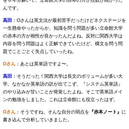
を６年分解いて、立命館大学の赤本の方が点数が高かった
んです。
高田
：Oさんは英文法が最初苦手だったけどネクステージを
一生懸命やったからか、知識を問う問題が多い立命館大学
の赤本の方が相性が良かったんだよね。反対に関西大学は
内容を問う問題はよく正解できていたけど、構文を問う問
題でことごとく失点していったね。
Oさん
：あとは英単語ですよ〜。
高田
：そうだった！関西大学は長文のボリュームが多い大
学。なかなか英単語の訳が出てこず、『システム英単語』
のやり込みが甘いことが発覚したよね。そこで英単語メイ
ンの勉強をしました。これは立命館にも役立ったはず。
Oさん
：そうですね。そんな自分の弱点を
『赤本ノート』
に
書き込んで分析していきました。