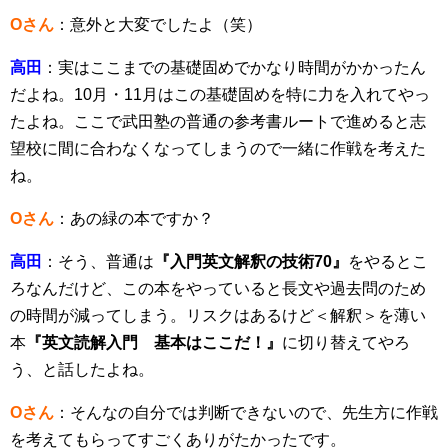
Oさん
：意外と大変でしたよ（笑）
高田
：実はここまでの基礎固めでかなり時間がかかったん
だよね。10月・11月はこの基礎固めを特に力を入れてやっ
たよね。ここで武田塾の普通の参考書ルートで進めると志
望校に間に合わなくなってしまうので一緒に作戦を考えた
ね。
Oさん
：あの緑の本ですか？
高田
：そう、普通は
『入門英文解釈の技術70』
をやるとこ
ろなんだけど、この本をやっていると長文や過去問のため
の時間が減ってしまう。リスクはあるけど＜解釈＞を薄い
本
『英文読解入門 基本はここだ！』
に切り替えてやろ
う、と話したよね。
Oさん
：そんなの自分では判断できないので、先生方に作戦
を考えてもらってすごくありがたかったです。