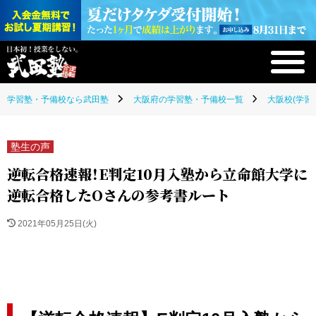
学習塾・予備校なら武田塾
大阪府の学習塾・予備校一覧
大阪校(学習
塾生の声
逆転合格速報！E判定10月入塾から立命館大学に
逆転合格したOさんの参考書ルート
2021年05月25日(火)