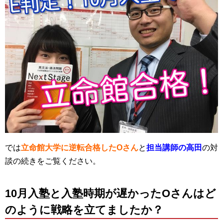
では
立命館大学に逆転合格したOさん
と
担当講師の高田
の対
談の続きをご覧ください。
10月入塾と入塾時期が遅かったOさんはど
のように戦略を立てましたか？