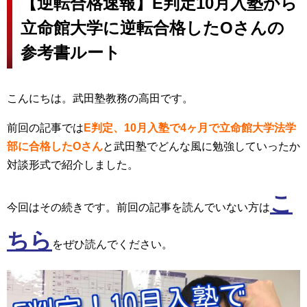
【逆転合格速報】E判定10月入塾から
立命館大学に逆転合格したOさんの
参考書ルート
こんにちは。武田塾教務の高田です。
前回の記事では
E判定、10月入塾で4ヶ月で立命館大学法学
部に合格したOさん
と武田塾でどんな風に勉強していったか
対談形式で紹介しました。
こ
今回はその続きです。前回の記事を読んでいない方は
ちら
をぜひ読んでください。