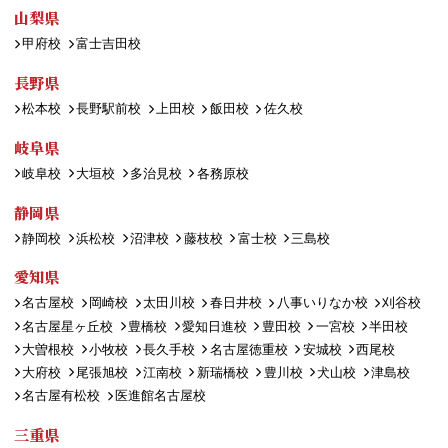
山梨県
甲府校
富士吉田校
長野県
松本校
長野駅前校
上田校
飯田校
佐久校
岐阜県
岐阜校
大垣校
多治見校
各務原校
静岡県
静岡校
浜松校
沼津校
藤枝校
富士校
三島校
愛知県
名古屋校
岡崎校
太田川校
春日井校
八事いりなか校
刈谷校
名古屋星ヶ丘校
豊橋校
愛知日進校
豊田校
一宮校
半田校
大曽根校
小牧校
長久手校
名古屋徳重校
安城校
西尾校
大府校
尾張旭校
江南校
新瑞橋校
豊川校
犬山校
津島校
名古屋有松校
医進館名古屋校
三重県