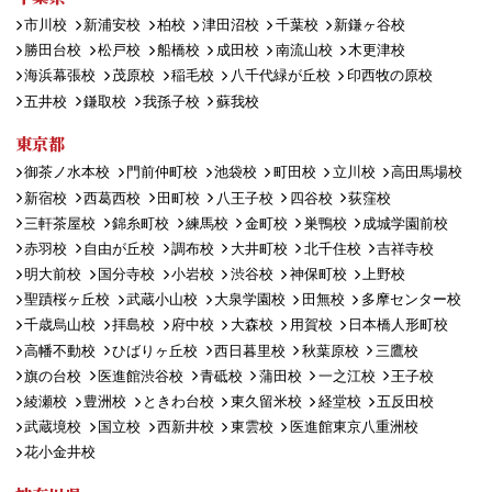
市川校
新浦安校
柏校
津田沼校
千葉校
新鎌ヶ谷校
勝田台校
松戸校
船橋校
成田校
南流山校
木更津校
海浜幕張校
茂原校
稲毛校
八千代緑が丘校
印西牧の原校
五井校
鎌取校
我孫子校
蘇我校
東京都
御茶ノ水本校
門前仲町校
池袋校
町田校
立川校
高田馬場校
新宿校
西葛西校
田町校
八王子校
四谷校
荻窪校
三軒茶屋校
錦糸町校
練馬校
金町校
巣鴨校
成城学園前校
赤羽校
自由が丘校
調布校
大井町校
北千住校
吉祥寺校
明大前校
国分寺校
小岩校
渋谷校
神保町校
上野校
聖蹟桜ヶ丘校
武蔵小山校
大泉学園校
田無校
多摩センター校
千歳烏山校
拝島校
府中校
大森校
用賀校
日本橋人形町校
高幡不動校
ひばりヶ丘校
西日暮里校
秋葉原校
三鷹校
旗の台校
医進館渋谷校
青砥校
蒲田校
一之江校
王子校
綾瀬校
豊洲校
ときわ台校
東久留米校
経堂校
五反田校
武蔵境校
国立校
西新井校
東雲校
医進館東京八重洲校
花小金井校