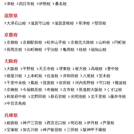
津校
四日市校
伊勢校
桑名校
滋賀県
大津石山校
滋賀守山校
滋賀彦根校
草津校
堅田校
京都府
京都校
京都駅前校
松井山手校
京都北大路校
山科校
円町校
長岡京校
出町柳校
宇治校
亀岡校
桂校
福知山校
大阪府
大阪校
平野校
天王寺校
堺東校
枚方校
高槻校
豊中校
寝屋川校
上本町校
住道校
岸和田校
八尾校
茨木校
千里中央校
鳳校
箕面校
吹田校
河内長野校
守口校
難波校
京橋校
今福鶴見校
布施校
古市校
医進館大阪校
くずは校
和泉府中校
北野田校
新石切校
光明池校
北千里校
藤井寺校
中百舌鳥校
兵庫県
姫路校
神戸三宮校
西宮北口校
明石校
伊丹校
芦屋校
宝塚校
加古川校
神戸板宿校
三田校
阪神甲子園校