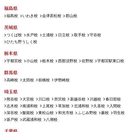
福島県
福島校
いわき校
会津若松校
郡山校
茨城県
つくば校
水戸校
土浦校
日立校
取手校
守谷校
ひたち野うしく校
栃木県
宇都宮校
小山校
栃木校
西那須野校
佐野校
宇都宮駅東口校
群馬県
高崎校
太田校
前橋校
伊勢崎校
埼玉県
熊谷校
大宮校
川口校
所沢校
新越谷校
川越校
春日部校
志木校
南浦和校
上尾校
草加校
北浦和校
久喜校
入間校
深谷校
飯能校
東松山校
和光市校
ふじみ野校
蕨校
羽生校
坂戸校
武蔵浦和校
八潮校
千葉県