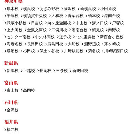
神奈川県
厚木校
横浜校
あざみ野校
藤沢校
新横浜校
小田原校
平塚校
横須賀中央校
大和校
青葉台校
橋本校
港南台校
武蔵小杉校
日吉校
向ヶ丘遊園校
中山校
溝ノ口校
戸塚校
上大岡校
金沢文庫校
二俣川校
湘南台校
鶴見校
秦野校
センター南校
中央林間校
逗子校
北久里浜校
新百合ヶ丘校
海老名校
長津田校
鹿島田校
大船校
淵野辺校
茅ヶ崎校
鷺沼校
杉田校
保土ヶ谷校
川崎駅前校
菊名校
川崎駅西口校
新潟県
新潟校
上越校
長岡校
三条校
新発田校
富山県
富山校
高岡校
石川県
金沢校
福井県
福井校