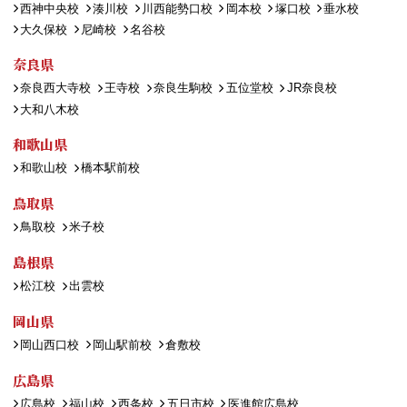
西神中央校
湊川校
川西能勢口校
岡本校
塚口校
垂水校
大久保校
尼崎校
名谷校
奈良県
奈良西大寺校
王寺校
奈良生駒校
五位堂校
JR奈良校
大和八木校
和歌山県
和歌山校
橋本駅前校
鳥取県
鳥取校
米子校
島根県
松江校
出雲校
岡山県
岡山西口校
岡山駅前校
倉敷校
広島県
広島校
福山校
西条校
五日市校
医進館広島校