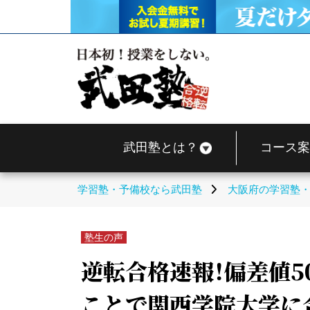
武田塾とは？
コース案
学習塾・予備校なら武田塾
大阪府の学習塾
塾生の声
逆転合格速報！偏差値
ことで関西学院大学に