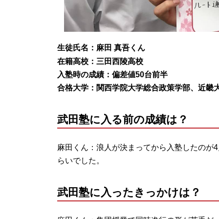
生徒氏名：麻田 真吾くん
在籍高校：三田西陵高校
入塾時の成績：偏差値50台前半
合格大学：関西学院大学総合政策学部、近畿
武田塾に入る前の成績は？
麻田くん：浪人が決まってから入塾したのが4
らいでした。
武田塾に入ったきっかけは？