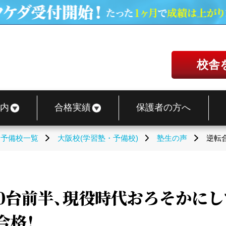
校舎
内
合格実績
保護者の方へ
・予備校一覧
大阪校(学習塾・予備校)
塾生の声
逆転
50台前半、現役時代おろそかに
合格！